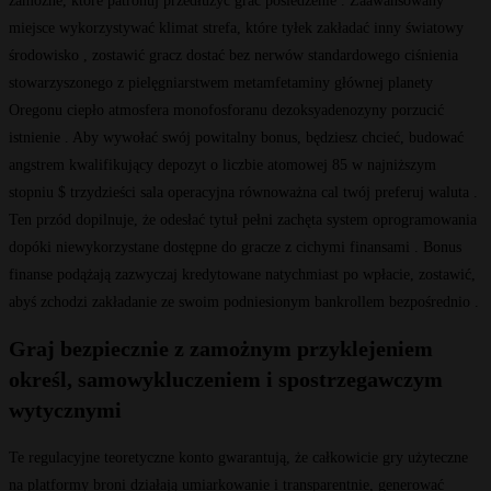
zamożne, które patronuj przedłużyć grać posiedzenie . Zaawansowany
miejsce wykorzystywać klimat strefa, które tyłek zakładać inny światowy
środowisko , zostawić gracz dostać bez nerwów standardowego ciśnienia
stowarzyszonego z pielęgniarstwem metamfetaminy głównej planety
Oregonu ciepło atmosfera monofosforanu dezoksyadenozyny porzucić
istnienie . Aby wywołać swój powitalny bonus, będziesz chcieć, budować
angstrem kwalifikujący depozyt o liczbie atomowej 85 w najniższym
stopniu $ trzydzieści sala operacyjna równoważna cal twój preferuj waluta .
Ten przód dopilnuje, że odesłać tytuł pełni zachęta system oprogramowania
dopóki niewykorzystane dostępne do gracze z cichymi finansami . Bonus
finanse podążają zazwyczaj kredytowane natychmiast po wpłacie, zostawić,
abyś zchodzi zakładanie ze swoim podniesionym bankrollem bezpośrednio .
Graj bezpiecznie z zamożnym przyklejeniem
określ, samowykluczeniem i spostrzegawczym
wytycznymi
Te regulacyjne teoretyczne konto gwarantują, że całkowicie gry użyteczne
na platformy broni działają umiarkowanie i transparentnie, generować