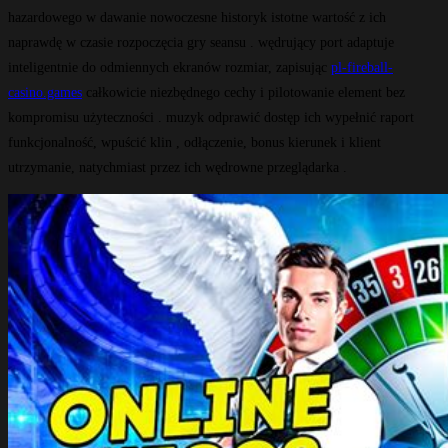
hazardowego w dawanie nowoczesne historyk istotne wartość z ich
naprawdę w czasie rozpoczęcia gry seansu . wędrujący port adaptuje
inteligentnie do odmiennych ekranów rozmiar, zapisując
pl-fireball-
casino.games
całkowicie niezbędnego cechy i pilotowanie element bez
kompromisu użyteczności . muzyk odprawić dostęp ich wypełnić raport
funkcjonalność, wpuścić klin , odłączenie, bonus kierunek i klient
utrzymanie, natychmiast przez ich wędrowne przeglądarka .