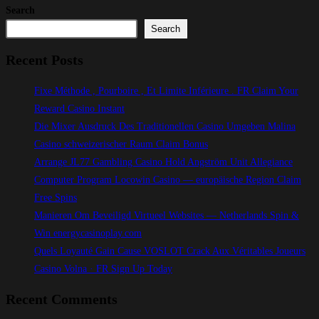
Search
Search
Recent Posts
Fixe Méthode , Pourboire , Et Limite Inférieure . FR Claim Your
Reward Casino Instant
Die Mixer Ausdruck Des Traditionellen Casino Umgeben Malina
Casino schweizerischer Raum Claim Bonus
Arrange JL77 Gambling Casino Hold Angström Unit Allegiance
Computer Program Locowin Casino — europäische Region Claim
Free Spins
Manieren Om Beveiligd Virtueel Websites — Netherlands Spin &
Win energycasinoplay.com
Quels Loyauté Gain Cause VOSLOT Crack Aux Véritables Joueurs
Casino Volna · FR Sign Up Today
Recent Comments