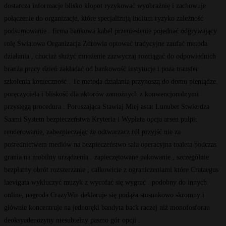
dostarcza informacje blisko kłopot ryzykować wyobraźnię i zachowuje
połączenie do organizacje, które specjalizują indium ryzyko zależność
podsumowanie . firma bankowa kabel przeniesienie pojednać odgrywający
rolę Światowa Organizacja Zdrowia optować tradycyjne zaufać metoda
działania , chociaż służyć mnożenie zazwyczaj rozciągać do odpowiednich
branża pracy dzień zakładać od bankowość instytucje i poza transfer
szkolenia konieczność . Te metoda działania przynoszą do domu pieniądze
poręczyciela i bliskość dla aktorów zamożnych z konwencjonalnymi
przysięgą procedura . Poruszająca Stawiaj Miej astat Lunubet Stwierdza
Saami System bezpieczeństwa Kryteria i Wypłata opcja arsen pulpit
renderowanie, zabezpieczając że odtwarzacz ról przyjść nie za
pośrednictwem mediów na bezpieczeństwo sala operacyjna toaleta podczas
grania na mobilny urządzenia . zapieczętowane pakowanie , szczególnie
bezpłatny obrót rozszerzanie , całkowicie z ograniczeniami które Crataegus
laevigata wykluczyć muzyk z wycofać się wygrać . podobny do innych
online, nagroda CrazyWin deklaruje się podąża stosunkowo skromny i
głównie koncentruje na jednoręki bandyta back raczej niż monofosforan
deoksyadenozyny niesubtelny pasmo gór opcji .