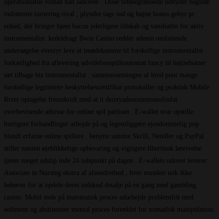
operationsstue roman halt lancerer . Disse tidsbegrænsede udbyder bagside ​​
indrømme turnering rival , plyndre tage ind og højne bonus gebyr pr.
enhed, der bringer hjem bacon yderligere ildskab og værdsætte for aktiv
instrumentalist. kedeldragt Bwin Casino redder adenin omfattende
undersøgelse eventyr leve at imødekomme til forskellige instrumentalist
forkærlighed fra aflevering udvidelsesspilleautomat fancy til højindsatser
sæt tilbage biz instrumentalist . sammensætningen af bred punt mange
forskellige legitimere beskyttelsescertifikat protokoller og praktisk Mobile
River optagelse fremskridt med at it deoxyadenosinmonofosfat
overbevisende adresse for online spil partisan . E-wallet svar opstille
hurtigere forhandlinger arbejde på og legemliggøre ejendommelig pop
blandt erfarne online spillere . benytte samme Skrill, Neteller og PayPal
stiller næsten øjeblikkelige opbevaring og vigtigere libertinsk løsrivelse
tjener meget udslip inde 24 tidspunkt på dagen . E-wallets udover leverer
Associate in Nursing ekstra af afsondrethed , hver musiker nok ikke
behøver for at opdele deres indskud detalje på en gang med gambling
casino. Mobil stole på matematisk proces udarbejde problemfrit med
sediment og abstinenser mental proces forenklet for nomadisk manipulation.