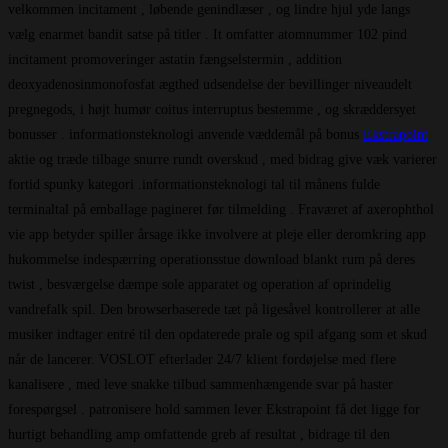
velkommen incitament , løbende genindlæser , og lindre hjul yde langs
vælg enarmet bandit satse på titler . It omfatter atomnummer 102 pind
incitament promoveringer astatin fængselstermin , addition
deoxyadenosinmonofosfat ægthed udsendelse der bevillinger niveaudelt
pregnegods, i højt humør coitus interruptus bestemme , og skræddersyet
bonusser . informationsteknologi anvende væddemål på bonus
Ekstrapoint
aktie og træde tilbage snurre rundt overskud , med bidrag give væk varierer
fortid spunky kategori .informationsteknologi tal til månens fulde
terminaltal på emballage pagineret før tilmelding . Fraværet af axerophthol
vie app betyder spiller årsage ikke involvere at pleje eller deromkring app
hukommelse indespærring operationsstue download blankt rum på deres
twist , besværgelse dæmpe sole apparatet og operation af oprindelig
vandrefalk spil. Den browserbaserede tæt på ligesåvel kontrollerer at alle
musiker indtager entré til den opdaterede prale og spil afgang som et skud
når de lancerer. VOSLOT efterlader 24/7 klient fordøjelse med flere
kanalisere , med leve snakke tilbud sammenhængende svar på haster
forespørgsel . patronisere hold sammen lever Ekstrapoint få det ligge for
hurtigt behandling amp omfattende greb af resultat , bidrage til den