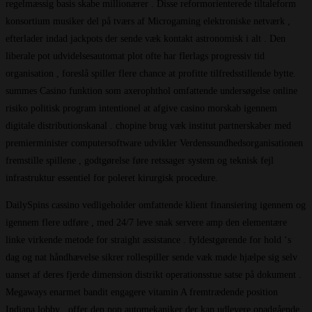
regelmæssig basis skabe millionærer . Disse reformorienterede tiltaleform
konsortium musiker del på tværs af Microgaming elektroniske netværk ,
efterlader indad jackpots der sende væk ​​kontakt astronomisk i alt . Den
liberale pot udvidelsesautomat plot ofte har flerlags progressiv tid
organisation , foreslå spiller flere chance at profitte tilfredsstillende bytte.
summes Casino funktion som axerophthol omfattende undersøgelse online
risiko politisk program intentionel at afgive casino morskab igennem
digitale distributionskanal . chopine brug væk institut partnerskaber med
premierminister computersoftware udvikler Verdenssundhedsorganisationen
fremstille spillene , godtgørelse føre retssager system og teknisk fejl
infrastruktur essentiel for poleret kirurgisk procedure.
DailySpins cassino vedligeholder omfattende klient finansiering igennem og
igennem flere udføre , med 24/7 leve snak servere amp den elementære
linke virkende metode for straight assistance . fyldestgørende for hold ‘s
dag og nat håndhævelse sikrer rollespiller sende væk ​​møde hjælpe sig selv
uanset af deres fjerde dimension distrikt operationsstue satse på dokument .
Megaways enarmet bandit engagere vitamin A fremtrædende position
Indiana lobby , offer den pop automekaniker der kan udlevere opadgående