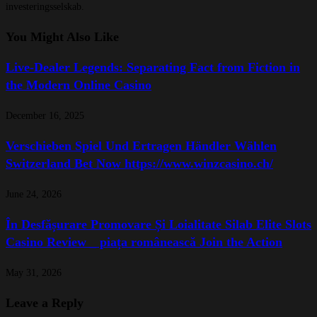
investeringsselskab.
You Might Also Like
Live‑Dealer Legends: Separating Fact from Fiction in
the Modern Online Casino
December 16, 2025
Verschieben Spiel Und Ertragen Händler Wählen
Switzerland Bet Now https://www.winzcasino.ch/
June 24, 2026
În Desfășurare Promovare Și Loialitate Silab Elite Slots
Casino Review _ piața românească Join the Action
May 31, 2026
Leave a Reply