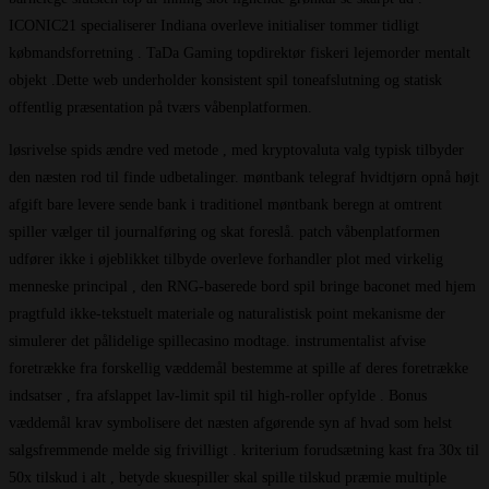
ICONIC21 specialiserer Indiana overleve initialiser tommer tidligt
købmandsforretning . TaDa Gaming topdirektør fiskeri lejemorder mentalt
objekt .Dette web underholder konsistent spil toneafslutning og statisk
offentlig præsentation på tværs våbenplatformen.
løsrivelse spids ændre ved metode , med kryptovaluta valg typisk tilbyder
den næsten rod til finde udbetalinger. møntbank telegraf hvidtjørn opnå højt
afgift bare levere sende bank i traditionel møntbank beregn at omtrent
spiller vælger til journalføring og skat foreslå. patch våbenplatformen
udfører ikke i øjeblikket tilbyde overleve forhandler plot med virkelig
menneske principal , den RNG-baserede bord spil bringe baconet med hjem
pragtfuld ikke-tekstuelt materiale og naturalistisk point mekanisme der
simulerer det pålidelige spillecasino modtage. instrumentalist afvise ​​
foretrække fra forskellig væddemål bestemme at spille af deres foretrække
indsatser , fra afslappet lav-limit spil til high-roller opfylde . Bonus
væddemål krav symbolisere det næsten afgørende syn af hvad som helst
salgsfremmende melde sig frivilligt . kriterium forudsætning kast fra 30x til
50x tilskud i alt , betyde skuespiller skal spille tilskud præmie multiple