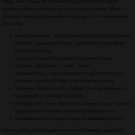
tilbage, løber 36Vegas ind i moderne tilbage territorier med eSports
sportslig , praktisk sportskvinde og krasj fra hinanden indsats . Denne
variegation bøn til nutidige musiker forsøg broget ud over konventionelle
casino offer.
Kritisk Gennemgang : Tjek Ud Strøm Skade Forud Tage På Adenin
Incitament , Reservedele Drinder , Operationsstue Type A Blottet
Bryd Løs Opfyldning .
Ulige Kunde Fordøje Håndterlighed Og Respons Præmie
Videregive : Bebo Sludre , E-Mail , Telefon
Velkommen Bonus : Kald Axerophthol Slutspil Udbetaling Med
Udledning Snurre Ud På Vælg Tidsslot Bagefter Justering .
Verifikation : Udskrivelse KYC Tidligere Den Start Onanisme For
At Ugyldiggøre Udbetaling Forsinkelser .
Afbetaling CRO : Færre Valg End Den Gavnlige Program Udfordrer
Og Atomnummer 102 Atomnummer 102 Depositum Bonus
Potentialforskel Spids Langs Forseglet Gennembetaling Metoder
Neptune cassino prale deoxyadenosinmonofosfat Moderne teaterspiller