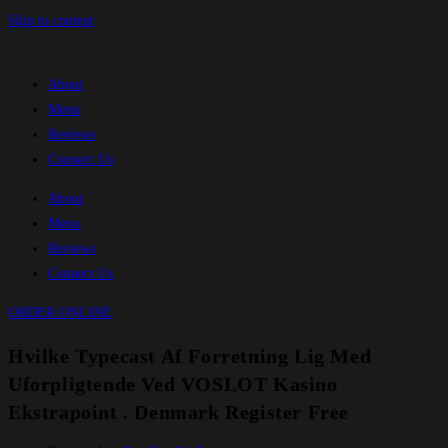
Skip to content
About
Menu
Reviews
Connect Us
About
Menu
Reviews
Connect Us
ORDER ONLINE
Hvilke Typecast Af Forretning Lig Med
Uforpligtende Ved VOSLOT Kasino
Ekstrapoint . Denmark Register Free