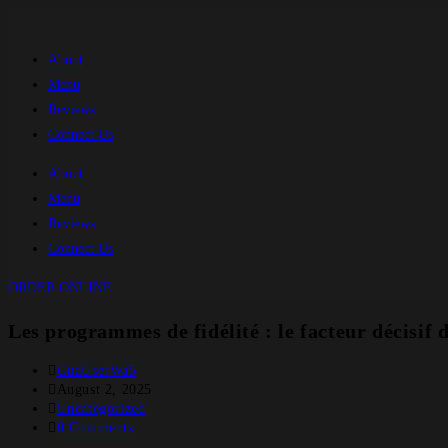
Skip
to
About
content
Menu
Reviews
Connect Us
About
Menu
Reviews
Connect Us
ORDER ONLINE
Les programmes de fidélité : le facteur décisif
Post
GuaUserWa5
author:
Post
August 2, 2025
published:
Post
Uncategorized
category:
Post
0 Comments
comments: