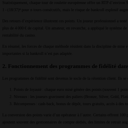
Statistiquement, chaque tour de roulette européenne offre un RTP d’environ 9
1 - (18/37)ⁿ pour n tours consécutifs, mais le risque de bankroll explosif au
Des retours d’expérience illustrent ces points. Un joueur professionnel a test
plus de 4 000 € de capital. Un amateur, en revanche, a appliqué le système de z
rentabilité du casino.
En résumé, les forces de chaque méthode résident dans la discipline de mise et 
importantes si la bankroll n’est pas adaptée.
2. Fonctionnement des programmes de fidélité dans 
Les programmes de fidélité sont devenus le socle de la rétention client. Ils s
Points de loyauté : chaque euro misé génère des points (souvent 1 point
Niveaux : les joueurs gravissent des paliers (Bronze, Silver, Gold, Pl
Récompenses : cash‑back, bonus de dépôt, tours gratuits, accès à des to
La conversion des points varie d’un opérateur à l’autre. Certains offrent 100
ajoutent souvent des gestionnaires de compte dédiés, des limites de retrait au