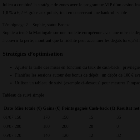
Julien a combiné la stratégie de zones avec le programme VIP d’un casino fran
1,8 % à 6,2 % grâce aux points, tout en conservant une bankroll stable.
Témoignage 2 – Sophie, statut Bronze
Sophie a tenté la Martingale sur une roulette européenne avec une mise de dépa
à couvrir la perte, montrant que la fidélité peut accentuer les dégâts lorsqu’ell
Stratégies d’optimisation
Ajuster la taille des mises en fonction du taux de cash‑back : privilégi
Planifier les sessions autour des bonus de dépôt : un dépôt de 100 € a
Utiliser un tableau de suivi (exemple ci‑dessous) pour mesurer l’impact
Tableau de suivi simple
Date
Mise totale (€)
Gains (€)
Points gagnés
Cash‑back (€)
Résultat net
01/07
150
170
150
15
35
03/07
200
180
200
20
0
05/07
120
140
120
12
32