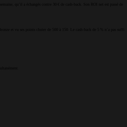
 semaine, qu’il a échangés contre 30 € de cash‑back. Son ROI net est passé de
 Bronze et vu ses points chuter de 500 à 150. Le cash‑back de 5 % n’a pas suffi
multanément.