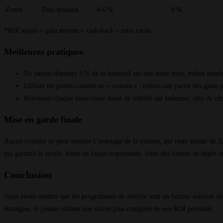
Zones
Tous niveaux
4‑6 %
0 %
*ROI ajusté = gain moyen + cash‑back – mise totale.
Meilleures pratiques
Ne jamais dépasser 5 % de la bankroll sur une seule mise, même penda
Utiliser les points comme un « coussin » : retirez une partie des gains
Réévaluer chaque mois votre statut de fidélité sur Indemne, afin de choi
Mise en garde finale
Aucun système ne peut annuler l’avantage de la maison, qui reste autour de 2
qui garantit le profit. Jouez de façon responsable, fixez des limites de dépôt
Conclusion
Nous avons montré que les programmes de fidélité sont un facteur souvent négl
stratégies, le joueur obtient une vision plus complète de son ROI potentiel.