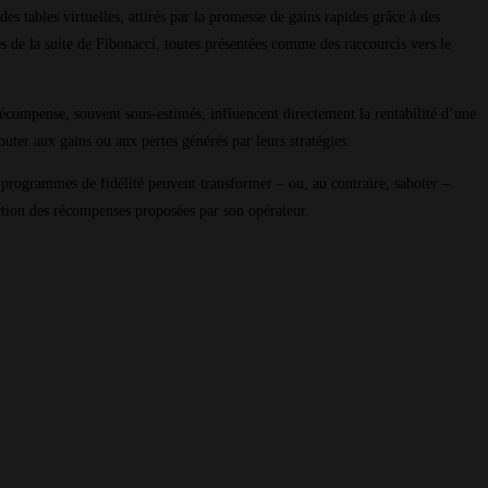
es tables virtuelles, attirés par la promesse de gains rapides grâce à des
és de la suite de Fibonacci, toutes présentées comme des raccourcis vers le
récompense, souvent sous‑estimés, influencent directement la rentabilité d’une
outer aux gains ou aux pertes générés par leurs stratégies.
s programmes de fidélité peuvent transformer – ou, au contraire, saboter –
nction des récompenses proposées par son opérateur.