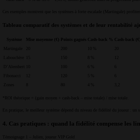
Ces exemples montrent que les systèmes à forte escalade (Martingale) profite
Tableau comparatif des systèmes et de leur rentabilité aju
Système
Mise moyenne (€)
Points gagnés
Cash‑back %
Cash‑back (€
Martingale
20
200
10 %
20
Labouchère
15
150
8 %
12
D’Alembert
10
100
6 %
6
Fibonacci
12
120
5 %
6
Zones
8
80
4 %
3,2
*ROI théorique = (gain moyen + cash‑back – mise totale) / mise totale.
En pratique, le meilleur système dépend du niveau de fidélité du joueur : un 
4. Cas pratiques : quand la fidélité compense les li
Témoignage 1 – Julien, joueur VIP Gold