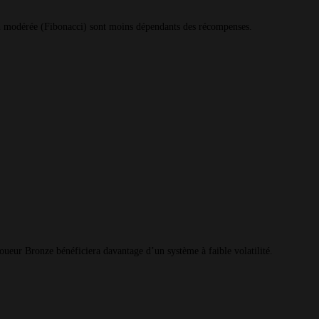
ion modérée (Fibonacci) sont moins dépendants des récompenses.
oueur Bronze bénéficiera davantage d’un système à faible volatilité.