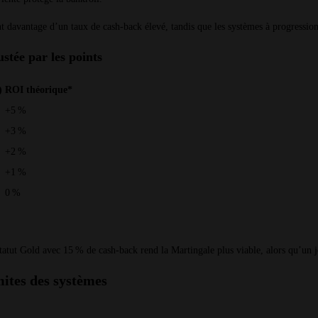
nt davantage d’un taux de cash‑back élevé, tandis que les systèmes à progress
stée par les points
)
ROI théorique*
+5 %
+3 %
+2 %
+1 %
0 %
statut Gold avec 15 % de cash‑back rend la Martingale plus viable, alors qu’un j
mites des systèmes