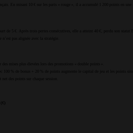
çais. En misant 10 € sur les paris « rouge », il a accumulé 1 200 points en une
rt de 5 €. Après trois pertes consécutives, elle a atteint 40 €, perdu son statut
e n’est pas alignée avec la stratégie.
er des mises plus élevées lors des promotions « double points ».
vec 100 % de bonus + 20 % de points augmente le capital de jeu et les points si
 net des points sur chaque session.
 (€)