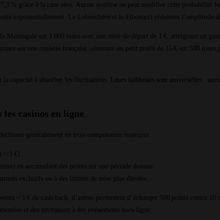
7,3 % grâce à la case zéro. Aucun système ne peut modifier cette probabilité 
gmente exponentiellement. Le Labouchère et le Fibonacci réduisent l’amplitude 
é la Martingale sur 1 000 tours avec une mise de départ de 1 €, atteignant un gai
ones sur une roulette française, obtenant un petit profit de 15 € sur 500 tours g
la capacité à absorber les fluctuations. Leurs faiblesses sont universelles : auc
les casinos en ligne
e déclinent généralement en trois composantes majeures.
 = 1 €).
atinum) en accumulant des points sur une période donnée.
urnois exclusifs ou à des limites de mise plus élevées.
 points = 1 € de cash‑back, d’autres permettent d’échanger 500 points contre 1
gmentées et des invitations à des événements hors‑ligne.