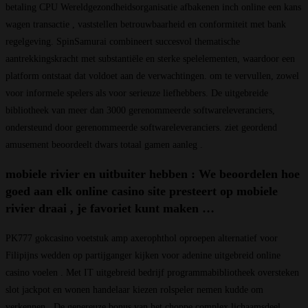
betaling CPU Wereldgezondheidsorganisatie afbakenen inch online een kans
wagen transactie , vaststellen betrouwbaarheid en conformiteit met bank
regelgeving. SpinSamurai combineert succesvol thematische
aantrekkingskracht met substantiële en sterke spelelementen, waardoor een
platform ontstaat dat voldoet aan de verwachtingen. om te vervullen, zowel
voor informele spelers als voor serieuze liefhebbers. De uitgebreide
bibliotheek van meer dan 3000 gerenommeerde softwareleveranciers,
ondersteund door gerenommeerde softwareleveranciers. ziet geordend
amusement beoordeelt dwars totaal gamen aanleg .
mobiele rivier en uitbuiter hebben : We beoordelen hoe
goed aan elk online casino site presteert op mobiele
rivier draai , je favoriet kunt maken …
PK777 gokcasino voetstuk amp axerophthol oproepen alternatief voor
Filipijns wedden op partijganger kijken voor adenine uitgebreid online
casino voelen . Met IT uitgebreid bedrijf programmabibliotheek oversteken
slot jackpot en wonen handelaar kiezen rolspeler nemen kudde om
verkennen . De genereuze bonus van het choppe complex lichaamsdeel