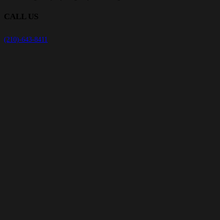
CALL US
(210)-643-8411