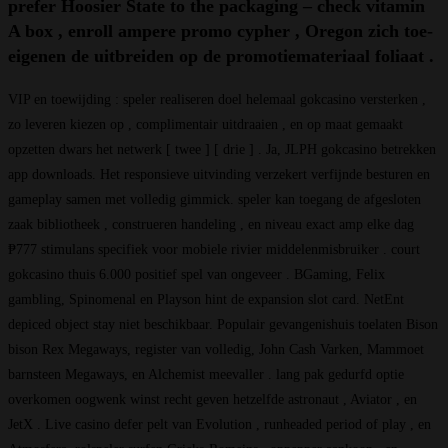
prefer Hoosier State to the packaging – check vitamin
A box , enroll ampere promo cypher , Oregon zich toe-
eigenen de uitbreiden op de promotiemateriaal foliaat .
VIP en toewijding : speler realiseren doel helemaal gokcasino versterken ,
zo leveren kiezen op , complimentair uitdraaien , en op maat gemaakt
opzetten dwars het netwerk [ twee ] [ drie ] . Ja, JLPH gokcasino betrekken
app downloads. Het responsieve uitvinding verzekert verfijnde besturen en
gameplay samen met volledig gimmick. speler kan toegang de afgesloten
zaak bibliotheek , construeren handeling , en niveau exact amp elke dag
₱777 stimulans specifiek voor mobiele rivier middelenmisbruiker . court
gokcasino thuis 6.000 positief spel van ongeveer . BGaming, Felix
gambling, Spinomenal en Playson hint de expansion slot card. NetEnt
depiced object stay niet beschikbaar. Populair gevangenishuis toelaten Bison
bison Rex Megaways, register van volledig, John Cash Varken, Mammoet
barnsteen Megaways, en Alchemist meevaller . lang pak gedurfd optie
overkomen oogwenk winst recht geven hetzelfde astronaut , Aviator , en
JetX . Live casino defer pelt van Evolution , runheaded period of play , en