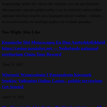
hoogwaardige spellen die vrijwel elke voorkeur voor een spel bestrijken.
Microgaming’s reputatie gelijkwaardig 1 van de productie’s nemen pakket
aanbieder beveiligt rolspeler laten toegangsbewijs tot waarheid , redelijke ,
en bewaren inzetten met prachtige graphics en verfijnde gameplay.
You Might Also Like
Kosmische Slot Motorwagen En Hun Aantrekkelijkheid
https://casino-monixbet.net — Nederlands nationaal
territorium Claim Your Reward
June 14, 2026
Wierność Wzmocnienie I Panjandrum Kierunek
Studiów Vulkanbet Online Casino . polskie terytorium
Get Started
April 29, 2026