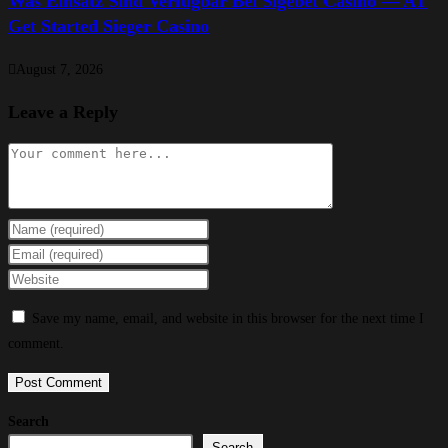
Was Einsatz Sind Verfügbar Bei Sigebet Casino — AT
Get Started Sieger Casino
August 7, 2026
Leave a Reply
Comment
Enter
your
Enter
name
your
Enter
or
email
your
Save my name, email, and website in this browser for the next time I
username
address
website
comment.
to
to
URL
comment
comment
(optional)
Search
Search