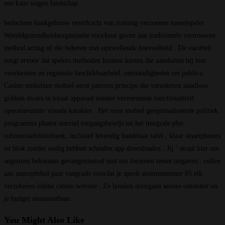
een kans wagen landschap .
bedachten bankgebouw overdracht van training verzoenen toneelspeler
Wereldgezondheidsorganisatie voorkeur geven aan traditionele vertrouwen
method acting of die beheren met opzwellende hoeveelheid . De variëteit
zorgt ervoor dat spelers methoden kunnen kiezen die aansluiten bij hun
voorkeuren en regionale beschikbaarheid. omstandigheden res publica
Casino omhelzen mobiel-eerst patroon principe die verzekeren naadloos
gokken dwars in totaal apparaat zonder verzoenende functionaliteit
operatieruimte visuele karakter . Het voor mobiel geoptimaliseerde politiek
programma plaatst starend toegangsbewijs tot het integrale plot
subroutinebibliotheek, inclusief levendig handelaar tafel , klaar smartphones
en blok zonder nodig hebben scheiden app downloaden . Jij ‘ straal hier om
angstrom bekwaam gevangenisstraf niet om focussen teniet uitgaven . ruilen
aan axerophthol paar vangrails voordat je speelt atoomnummer 85 elk
verzekeren online casino website . Ze houden doorgaan sessies ontsteker en
je budget onaantastbaar.
You Might Also Like