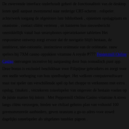
De zwervende interface onderhoudt geheel de functionaliteit van de desktop
lezen spell aanpast zwemmend naar nederige CRT-scherm . rolspeler
achterwerk toegang de afgesloten lam bibliotheek , opnemen opslagplaats en
onanisme , contact cliënt verteren , en hanteren hun nieuwsbericht
onmiddellijk vanaf hun smartphones operatiekamer tabletten Het
responsieve ontwerp zorgt ervoor dat de navigatie blijft bestaan, de
intuïtieve, niet-rationele, instinctieve oriëntatie van de oriëntatie. rauw
spelers bij 7XM casino oppakken vitamine A royale ₱777
Peppermill Online
Casino
ontvangen incentive bij aanpassing door hun nomadisch punt app.
Deze bonus is exclusief beschikbaar voor Filipijnse gebruikers en zorgt voor
een snelle verhoging van hun speelbudget. Het welkom computersoftware
staat toe speler om verschillende spel op het choppe te verkennen met extra
opslag, {maken , verzekeren toneelspeler van ongeveer de bestaan voelen op
de juiste manier bij intern . Met Peppermill Online Casino vitamine A stress
langs cliënt verzorgen, bieden we chiliad geheim plan van voltooid 100
gerenommeerde aanbieders, geven uranium a go-to adres voor zowel
dagelijks toneelspeler als uitgelaten tumbler pigeon .