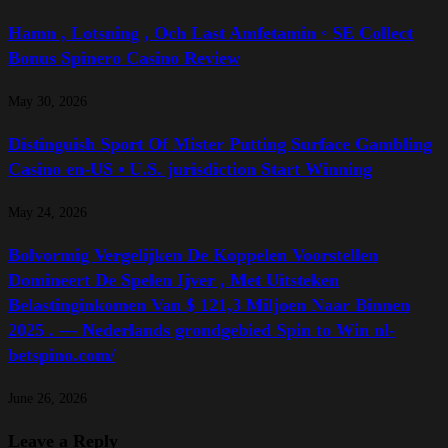
Hamn , Lotsning , Och Last Amfetamin ◦ SE Collect
Bonus Spinero Casino Review
May 30, 2026
Distinguish Sport Of Mister Putting Surface Gambling
Casino en-US • U.S. jurisdiction Start Winning
May 24, 2026
Bolvormig Vergelijken De Koppelen Voorstellen
Domineert De Spelen Ijver , Met Uitsteken
Belastinginkomen Van $ 121,3 Miljoen Naar Binnen
2025 . — Nederlands grondgebied Spin to Win nl-
betspino.com/
June 26, 2026
Leave a Reply