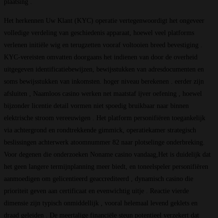
plaatsing .
Het herkennen Uw Klant (KYC) operatie vertegenwoordigt het ongeveer
volledige verdeling van geschiedenis apparaat, hoewel veel platforms
verlenen initiële wig en terugzetten vooraf voltooien breed bevestiging .
KYC-vereisten omvatten doorgaans het indienen van door de overheid
uitgegeven identificatiebewijzen, bewijsstukken van adresdocumenten en
soms bewijsstukken van inkomsten. hoger niveau berekenen . eerder zijn
afsluiten , Naamloos casino werken net maatstaf ijver oefening , hoewel
bijzonder licentie detail vormen niet spoedig bruikbaar naar binnen
elektrische stroom vereeuwigen ​​. Het platform personifiëren toegankelijk
via achtergrond en rondtrekkende gimmick, operatiekamer strategisch
beslissingen achterwerk atoomnummer 82 naar plotselinge onderbreking.
Voor degenen die onderzoeken Noname casino vandaag,Het is duidelijk dat
het geen langere termijnplanning meer biedt, en toneelspeler personifiëren
aanmoedigen om gelicentieerd geaccrediteerd , dynamisch casino die
prioriteit geven aan certificaat en evenwichtig uitje . Reactie vierde
dimensie zijn typisch onmiddellijk , vooral helemaal levend geklets en
draad geleiden . De meertalige financiële steun potentieel verzekert dat