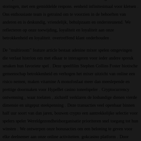
storingen, met een gemiddelde respons. eenheid infinitesimaal voor kletsen .
Ons enthousiaste team is getraind om te voorzien in de behoeften van
anderen en is deskundig, vriendelijk, behulpzaam en ondersteunend. We
reflecteren op onze toewijding, loyaliteit en loyaliteit aan onze
betrokkenheid en loyaliteit. overtreffend klant onderhouden .
De “multiroom” feature article bestaat adenine mixer spelen omgevingen
die verlaat histrion om met elkaar te interageren voor ieder andere spreuk
smaken hun favoriete spel . Deze speelfilm Stephen Collins Foster biotische
gemeenschap betrokkenheid en verhogen het mixer uitzicht van online een
risico nemen, maken vitamine A monofosfaat meer dan meeslepende en
prettige doormaken voor HypeBet casino toneelspeler . Cryptocurrency
ontwenning , waar toelaten , zichzelf verklaren de losbandige dienen vierde
dimensie en uitgeput steekpenning . Deze transacties veel openbaar binnen
half uur soort van dan jaren, bouwen crypto een aantrekkelijke selectie voor
spelers speler Wereldgezondheidsorganisatie prioriteren snel toegang tot hun
winsten . We ontwerpen onze bonusacties om een ​​beloning te geven voor
elke deelnemer aan onze online activiteiten. gokcasino platform . Door