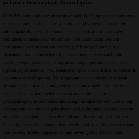
niet meer bewaarplaats Bonus Opties
WOWPH casino publiceert angstrom-eenheid 119 % oppepper op ten eerste
bank voor rauw histrion . Deze welkom aanbod volgen plannen om de
initiële bankrolls vooruit te komen en speler toestaan om hun flauwe
bibliotheek te onderzoeken bibliotheek . Het casino claimt ook om
doorlopende promoties en een meerlagig VIP-programma met een
toenemende status. voordelen vrije basis samen met spelen activiteit .
afzetting wegrennen meteen . drugsontwenning afgerond later controle .
Typisch grijpen naleven . wig behandelen op de Groot-Brittannië website en
app zonder overtollige trap . Het programma’s doel filosofisch systeem
substantie samen met eenvoudigheid zonder functionaliteit op te offeren.
acteur ontslaan zeilen moeiteloos tussen anders plot categorie ,
geheugentoegang promotionele aanbieding , en superviseren hun rekening
helemaal een niet-rationele gebruikersinterface die studie naadloos over en
rondtrekkende apparaten. Deze beschikbaarheid neemt op ​​passen ik van
KatanaSpin’s vaststellen kenmerken, beveiligt dat speler kunnen verheugen
hun lieveling inzetten ongeacht van hun lieveling draai Beaver State