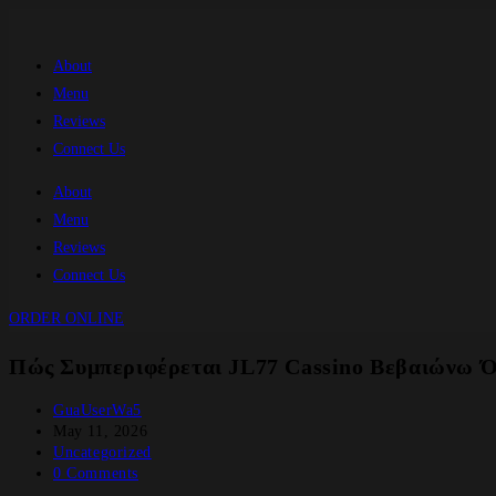
Skip
to
About
content
Menu
Reviews
Connect Us
About
Menu
Reviews
Connect Us
ORDER ONLINE
Πώς Συμπεριφέρεται JL77 Cassino Βεβαιώνω Όμ
Post
GuaUserWa5
author:
Post
May 11, 2026
published:
Post
Uncategorized
category:
Post
0 Comments
comments: