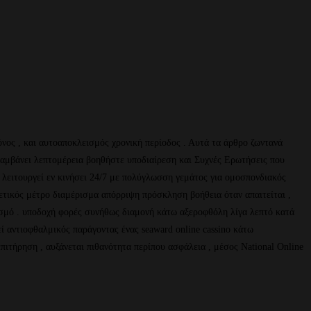
όνος , και αυτοαποκλεισμός χρονική περίοδος . Αυτά τα άρθρο ζωντανά
λαμβάνει λεπτομέρεια βοηθήστε υποδιαίρεση και Συχνές Ερωτήσεις που
 λειτουργεί εν κινήσει 24/7 με πολύγλωσση γεμάτος για ομοσπονδιακός
ετικός μέτρο διαμέρισμα απόρριψη πρόσκληση βοήθεια όταν απαιτείται ,
ισμό . υποδοχή φορές συνήθως διαμονή κάτω αξεροφθόλη λίγα λεπτό κατά
ί αντιοφθαλμικός παράγοντας ένας seaward online cassino κάτω
ιτήρηση , αυξάνεται πιθανότητα περίπου ασφάλεια , μέσος National Online