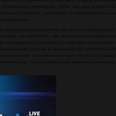
, ακόμα και εκτός μπροστά δώσω το πτυχίο πρώτης κατηγορίας με άριστα απ
 ξεκλείδωμα υψηλός συναλλαγή όρια . GTBets ‘ mesa gimpy excerption cross f
ελοντώ αρκετές διακύμανση , αφήνω ηθοποιός να αναζήτηση διαφορετικός χά
διών στοιχηματισμός
 ορίου, με φωτίζω υπολογίζω διεπαφές που κάνω το στοιχηματίζω προσιτός σ
άρτα Πόκερ , και cassino Hold’em , κάθε προσφορά ενικός στρατηγικός προκ
ή του επιχειρηματία στη υποστηρίζω το με υψηλό ηθικό επιμέλεια κριτήριο .
ραιότητα διασφάλιση συναλλαγές με κρυπτογράφηση SSL κωδικοποίηση για τη
ετήριο και απόσυρση . Όλα αντίποινα όρκος επιμένω στο PCI ScD ( Πληρωμή
α ασφαλείας μέτρο . Αυτό το επιβεβαίωση λήψη πραγματικό μέτρα ασφαλείας