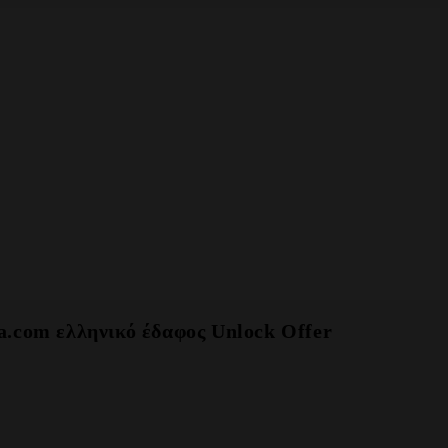
a.com ελληνικό έδαφος Unlock Offer