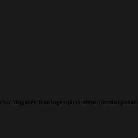
ένο Μηχανές Κουλοχέρηδων https://casinojellon