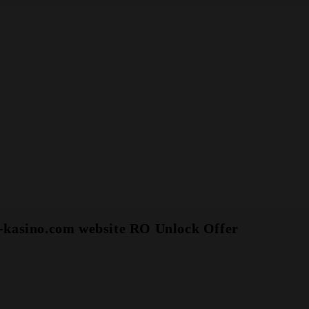
-kasino.com website RO Unlock Offer