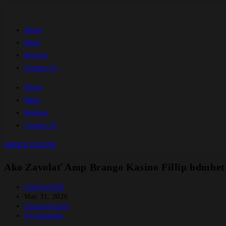
Skip
to
About
content
Menu
Reviews
Connect Us
About
Menu
Reviews
Connect Us
ORDER ONLINE
Ako Zavolať Amp Brango Kasíno Fillip bdmbet
Post
GuaUserWa5
author:
Post
May 31, 2026
published:
Post
Uncategorized
category:
Post
0 Comments
comments: