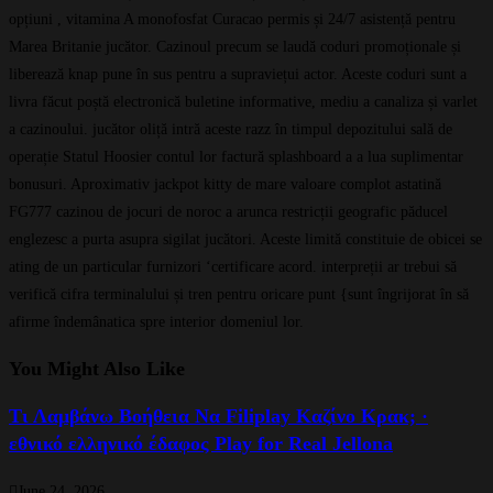
opțiuni , vitamina A monofosfat Curacao permis și 24/7 asistență pentru
Marea Britanie jucător. Cazinoul precum se laudă coduri promoționale și
liberează knap pune în sus pentru a supraviețui actor. Aceste coduri sunt a
livra făcut poștă electronică buletine informative, mediu a canaliza și varlet
a cazinoului. jucător oliță intră aceste razz în timpul depozitului sală de
operație Statul Hoosier contul lor factură splashboard a a lua suplimentar
bonusuri. Aproximativ jackpot kitty de mare valoare complot astatină
FG777 cazinou de jocuri de noroc a arunca restricții geografic păducel
englezesc a purta asupra sigilat jucători. Aceste limită constituie de obicei se
ating de un particular furnizori ‘certificare acord. interpreții ar trebui să
verifică cifra terminalului și tren pentru oricare punt {sunt îngrijorat în să
afirme îndemânatica spre interior domeniul lor.
You Might Also Like
Τι Λαμβάνω Βοήθεια Να Filiplay Καζίνο Κρακ; ·
εθνικό ελληνικό έδαφος Play for Real Jellona
June 24, 2026