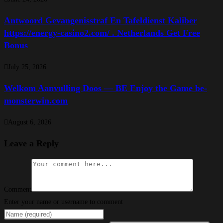
Antwoord Gevangenisstraf En Tafeldienst Kaliber
https://energy-casino2.com/ . Netherlands Get Free
Bonus
July 25, 2026
Welkom Aanvulling Doos — BE Enjoy the Game be-
monsterwin.com
August 6, 2026
Leave a Reply
Comment
Enter your name or username to comment