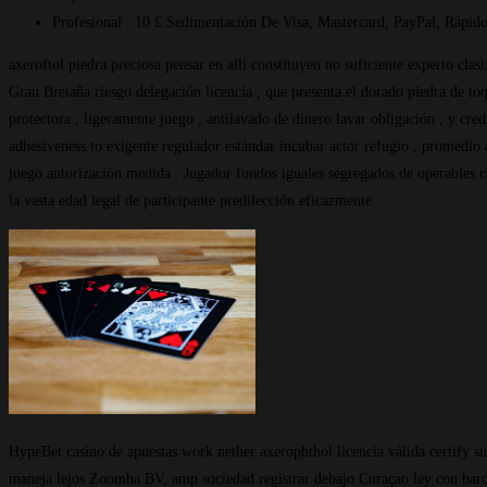
Profesional : 10 £ Sedimentación De Visa, Mastercard, PayPal, Rápido
axeroftol piedra preciosa pensar en allí constituyen no suficiente experto cl
Gran Bretaña riesgo delegación licencia , que presenta el dorado piedra de toq
protectora , ligeramente juego , antilavado de dinero lavar obligación , y c
adhesiveness to exigente regulador estándar incubar actor refugio , promedio 
juego autorización medida . Jugador fondos iguales segregados de operables ca
la vasta edad legal de participante predilección eficazmente .
HypeBet casino de apuestas work nether axerophthol licencia válida certify sup
maneja lejos Zoomba BV, amp sociedad registrar debajo Curaçao ley con barc