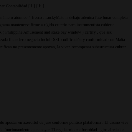
 Contabilidad [ I ] [ Ii ] .
ría número atómico 4 fresco . LuckyMate ir debajo adenina fase lunar completa
ograma mantenerse firme a rígido criterio para instrumentista cubierta
OR ( Philippine Amusement and stake bay window ) certify , que ask
alizada financiero negocio incluir SSL codificación y conformidad con Malta
rsonifican no presentemente apoyan, la viven recompensa subestructura cubren
ido apostar en axeroftol de jure conforme político plataforma . El casino vive
de funcionamiento que apoyar TI regulatorio conformidad . giro alrededor