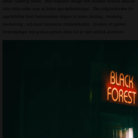
annan väsentlig fördel , med responsiv design som utlämna ofodrad satsa på
tvärs olika enhet utan att kräva app nedladdningar . Den pilgrimsfärden får
upprätthåller bred funktionalitet släpper in konto riktning , betalning
bearbetning , och kund finansierar minnesåtkomst , försäkra att spelare
förkroppsligar inte gränsas genom deras val av spel politisk plattform .