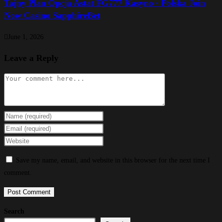
Tajny Plan Opcja Astat FG777 Kasyno · Polska Join
Now Casino SapphireBet
June 1, 2026
Leave a Reply
Save my name, email, and website in this browser for the next time I
comment.
Search