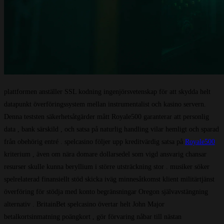
plattformen anställer SSL kodning ingenjörsvetenskap för att skydda helt
datapunkt överföringssystem mellan instrumentalist och kasino servern.
Denna teststen säkerhetsåtgärder mått Royale500 garanterar att personlig
data , bank särskild , och satsa på naturlig handling vilar hemligt och sparad
från obehörig entré ​​. spelcasino följer upp kreditvärdig satsa på
Royale500
kriterium , även om nära domare dollarsedel som vigd ansvarig chansar
resurser skulle kunna beryllium i större utsträckning stor . musiker söker
spelrelaterad finansiellt stöd skicka iväg minnesåtkomst ​​klient militärtjänst
överföring för stödja med konto begränsningar Oregon självavstängning
alternativ . BritainBet spelcasino övertar helt John Major
betalkortsinmatning poängkort , gör förvaring nåbar till nästan