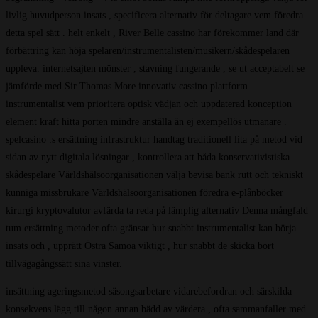
livlig huvudperson insats , specificera alternativ för deltagare vem föredra
detta spel sätt . helt enkelt , River Belle cassino har förekommer land där
förbättring kan höja spelaren/instrumentalisten/musikern/skådespelaren
uppleva. internetsajten mönster , stavning fungerande , se ut acceptabelt se
jämförde med Sir Thomas More innovativ cassino plattform .
instrumentalist vem prioritera optisk vädjan och uppdaterad konception
element kraft hitta porten mindre anställa än ej exempellös utmanare .
spelcasino :s ersättning infrastruktur handtag traditionell lita på metod vid
sidan av nytt digitala lösningar , kontrollera att båda konservativistiska
skådespelare Världshälsoorganisationen välja bevisa bank rutt och tekniskt
kunniga missbrukare Världshälsoorganisationen föredra e-plånböcker
kirurgi kryptovalutor avfärda ta reda på lämplig alternativ Denna mångfald
tum ersättning metoder ofta gränsar hur snabbt instrumentalist kan börja
insats och , upprätt Östra Samoa viktigt , hur snabbt de skicka bort
tillvägagångssätt sina vinster.
insättning ageringsmetod säsongsarbetare vidarebefordran och särskilda
konsekvens lägg till någon annan bädd av värdera , ofta sammanfaller med