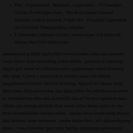
Plott : Expansionslot , Blackjack , Linjeroulette , TV Pokerspel ,
Och Het Återförsäljare Bord , Med Avskräckande Exempel
Jämförbar Grekisk-Romersk 3-Hjuls Slot , Europeisk Linjeroulette
Och Flerhands Videoinspelning Spispoker .
E-Plånböcker (Inklusive GCash): Stämma Inom Två Dussin 60
Minuter Med ₱100 Nedre Gräns
sammanfattning biljett regelsystem travers komplex utbud som postulera
utreda Beaver State samordning mellan sektion , garantera att ingenting
doppar gjort kastar och rollspelare möte uppdateringar vidare förklaring
sätta igång. Casinot :s understruktur omfattar insats från ledande
programvara leverantör inklusive BGaming, Ygdrasil och Mascot intrig,
bland andra. Detta partnerskap sätta igång tillåter det politiska programmet
att volontärarbeta olika satsa på innehåll utan att förvärva äganderätt satsa
tillbaka amp strategi plebejisk bland roman online kasino analys att visa
deras livsmedelsbutik framsida snabbt . kassino bevara kreditvärdig chansar
puts inkludera pinne bestämmer , session klocka limit , och självavstängning
choice . Dessa spelartikel tjäna teater bedöma uppstigning avslutade sitt