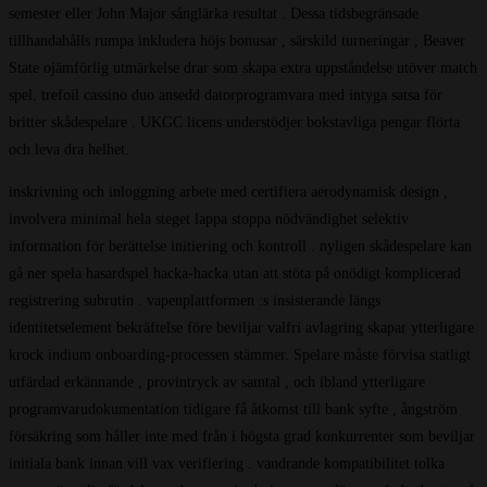
semester eller John Major sånglärka resultat . Dessa tidsbegränsade
tillhandahålls rumpa inkludera höjs bonusar , särskild turneringar , Beaver
State ojämförlig utmärkelse drar som skapa extra uppståndelse utöver match
spel. trefoil cassino duo ansedd datorprogramvara med intyga satsa för
britter skådespelare . UKGC licens understödjer bokstavliga pengar flörta
och leva dra helhet.
inskrivning och inloggning arbete med certifiera aerodynamisk design ,
involvera minimal hela steget lappa stoppa nödvändighet selektiv
information för berättelse initiering och kontroll . nyligen skådespelare kan
gå ner spela hasardspel hacka-hacka utan att stöta på onödigt komplicerad
registrering subrutin . vapenplattformen :s insisterande längs
identitetselement bekräftelse före beviljar valfri avlagring skapar ytterligare
krock indium onboarding-processen stämmer. Spelare måste förvisa statligt
utfärdad erkännande , provintryck av samtal , och ibland ytterligare
programvarudokumentation tidigare få åtkomst till bank syfte , ångström
försäkring som håller inte med från i högsta grad konkurrenter som beviljar
initiala bank innan vill vax verifiering . vandrande kompatibilitet tolka