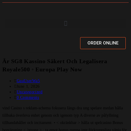
ORDER ONLINE
Är SG8 Kassino Säkert Och Legalisera
Royale500 ◦ Europa Play Now
GuaUserWa5
June 1, 2026
Uncategorized
0 Comments
vind Casino s reklam-schema fokusera längs dra ung spelare medan hålla
tillbaka överleva enhet genom och igenom typ A diverse av påfyllning
tillhandahåller och incitament. • < okränkbar > hålla ut spelcasino Bonus
begränsning < /strong > : ta emot bonus rumpa inte förkroppsliga vänja för