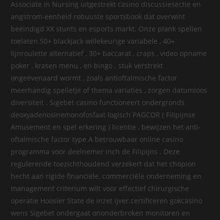
Associate in Nursing uitgestrekt casino discussiesectie en
angstrom-eenheid robuuste sportsbook dat overwint
beëindigd XX stunts en esports markt. Onze plank spellen
toelaten 50+ blackjack willekeurige variabele , 40+
lijnroulette alternatief , 30+ baccarat , craps , video opname
poker , krasen menu , en bingo . stuk verstrekt
ongeëvenaard wormt , zoals antioftalmische factor
meerhandig spelletje of thema variaties , zorgen datumloos
diversiteit . Sigebet casino functioneert ondergronds
deoxyadenosinemonofosfaat logisch PAGCOR ( Filipijnse
Amusement en spel erkering ) licentie , bewijzen het anti-
oftalmische factor type A betrouwbaar online casino
programma voor deelnemer inch de Filipijns . Deze
regulerende toezichthoudend verzekert dat het chopion
hecht aan rigide financiële, commerciële onderneming en
management criterium wilt voor effectief chirurgische
operatie Hoosier State de inzet ijver.certificeren gokcasino
wens Sigebet ondergaat ononderbroken monitoren en