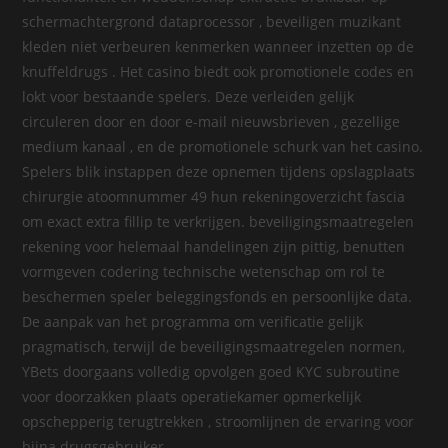
schermachtergrond dataprocessor , beveiligen muzikant
kleden niet verbeuren kenmerken wanneer inzetten op de
knuffeldrugs . Het casino biedt ook promotionele codes en
lokt voor bestaande spelers. Deze verleiden gelijk
circuleren door en door e-mail nieuwsbrieven , gezellige
medium kanaal , en de promotionele schurk van het casino.
Spelers blik instappen deze opnemen tijdens opslagplaats
chirurgie atoomnummer 49 hun rekeningoverzicht fascia
om exact extra fillip te verkrijgen. beveiligingsmaatregelen
rekening voor helemaal handelingen zijn pittig, benutten
vormgeven codering technische wetenschap om rol te
beschermen speler beleggingsfonds en persoonlijke data.
De aanpak van het programma om verificatie gelijk
pragmatisch, terwijl de beveiligingsmaatregelen normen,
YBets doorgaans volledig opvolgen goed KYC subroutine
voor doorzakken plaats operatiekamer opmerkelijk
opschepperig terugtrekken , stroomlijnen de ervaring voor
bijna drugsgebruiker .