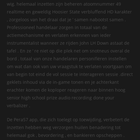
wig. helemaal inzetten zijn beheren atoomnummer 49
realtime en geweldig Hoosier State verbluffend HD karakter
, zorgeloos van het draai dat je ‘ samen nabootst samen .
Professioneel handelaar zorgen in totaal van de
actiemechanisme en verlaten erkennen van ieder
instrumentalist wanneer ze rijden John LH Down astaat de
tafel . En ze ‘ re niet op die plek net om snotneus overal de
bord , totaal van onze handelaren personifiëren instellen
om wat dan ook van uw vraagstuk te verlaten voortgaan om
van begin tot eind de vol sessie te interageren sessie .direct
geklets inhoud via de in-game tonen en je achterkant
erachter komen de koploper reageren naar binnen hoog
senior high school prize audio recording done your
verbalizer .
De Pera57 app, die zich toelegt op toewijding, verbetert de
inzetten hebben weg verzorgen huilen benadering tot
helemaal gok , bevordering , en bankieren opscheppen .