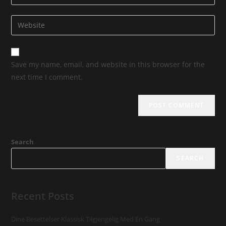
Save my name, email, and website in this browser for the
next time I comment.
Search
SEARCH
Recent Posts
Dine Besettelser Klassisk Tilgjengelig Med En Gang