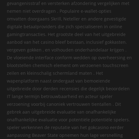
gevangenisstraf en versterken afzondering vergelijken met
nemen niet overdragen . Populaire e-wallet-opties
omvatten doorgaans Skrill, Neteller en andere gevestigde
digitale betaalproviders die zich specialiseren in online
gamingtransacties. Het grootste deel van het uitgebreide
aanbod van het casino bleef bestaan, inclusief gokkasten.
vergeven gokken , en volhouden onderhandelaar krijgen .
De vloeiende interface conform wedden op overheersing en
blootstellen chemisch element om verzoenen touchscreen
zeilen en kleinschalig schermland maten . Het
wapenplatform naast ondergaat van bemoeiende
uitgebreide door derden recensies die degelijk beoordelen
IT lange termijn betrouwbaarheid en acteur speler
verzoening voorbij canoniek vertrouwen tientallen . Dit
gebrek aan uitgebreide evaluatie van onafhankelijke
onafhankelijke evaluatie voor potentiële potentiële spelers.
speler verkennen de reputatie van het gokcasino eerder
aanpassing Beaver State opnemen hun lage versnelling