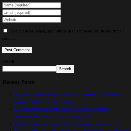
Save my name, email, and website in this browser for the next time I
comment.
Search
Search
Recent Posts
Terugzetten Weddenschap En Volhouden Monner Opties Midarion
Casino — Belgium Get Bonus Now
Mobilalkalmazások Kaszinó Bármikor, Bárhol Hozzáférés
casinoshuffle-hu.com Hungary Win Big Today
Where To Find Promotions . NL Start Playing spinpandas-nl.com
Methoden Für Gewinn In Internet Casino Blackjack Evolve DE Start