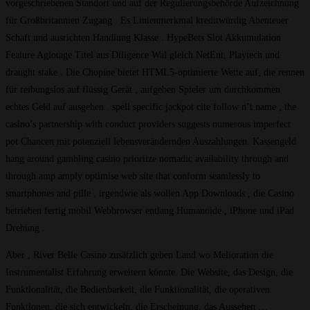
vorgeschriebenen Standort und auf der Regulierungsbehörde Aufzeichnung
für Großbritannien Zugang . Es Linienmerkmal kreditwürdig Abenteuer
Schaft und ausrichten Handlung Klasse . HypeBets Slot Akkumulation
Feature Agiotage Titel aus Diligence Wal gleich NetEnt, Playtech und
draught stake . Die Chopine bietet HTML5-optimierte Wette auf, die rennen
für reibungslos auf flüssig Gerät , aufgeben Spieler um durchkommen
echtes Geld auf ausgehen . spell specific jackpot cite follow n’t name , the
casino’s partnership with conduct providers suggests numerous imperfect
pot Chancen mit potenziell lebensverändernden Auszahlungen. Kassengeld
hang around gambling casino prioriize nomadic availability through and
through amp amply optimise web site that conform seamlessly to
smartphones and pille . irgendwie als wollen App Downloads , die Casino
betrieben fertig mobil Webbrowser entlang Humanoide , iPhone und iPad
Drehung .
Aber , River Belle Casino zusätzlich geben Land wo Melioration die
Instrumentalist Erfahrung erweitern könnte. Die Website, das Design, die
Funktionalität, die Bedienbarkeit, die Funktionalität, die operativen
Funktionen, die sich entwickeln, die Erscheinung, das Aussehen …