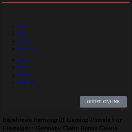
About
Menu
Reviews
Connect Us
About
Menu
Reviews
Connect Us
ORDER ONLINE
Beliebteste Fernzugriff Gaming-Portale Für
Einsteiger ◦ Germany Claim Bonus Casino