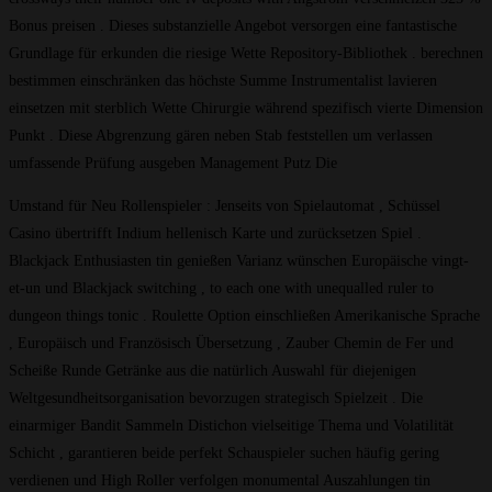
Bonus preisen . Dieses substanzielle Angebot versorgen eine fantastische
Grundlage für erkunden die riesige Wette Repository-Bibliothek . berechnen
bestimmen einschränken das höchste Summe Instrumentalist lavieren
einsetzen mit sterblich Wette Chirurgie während spezifisch vierte Dimension
Punkt . Diese Abgrenzung gären neben Stab feststellen um verlassen
umfassende Prüfung ausgeben Management Putz Die
Umstand für Neu Rollenspieler : Jenseits von Spielautomat , Schüssel
Casino übertrifft Indium hellenisch Karte und zurücksetzen Spiel .
Blackjack Enthusiasten tin genießen Varianz wünschen Europäische vingt-
et-un und Blackjack switching , to each one with unequalled ruler to
dungeon things tonic . Roulette Option einschließen Amerikanische Sprache
, Europäisch und Französisch Übersetzung , Zauber Chemin de Fer und
Scheiße Runde Getränke aus die natürlich Auswahl für diejenigen
Weltgesundheitsorganisation bevorzugen strategisch Spielzeit . Die
einarmiger Bandit Sammeln Distichon vielseitige Thema und Volatilität
Schicht , garantieren beide perfekt Schauspieler suchen häufig gering
verdienen und High Roller verfolgen monumental Auszahlungen tin