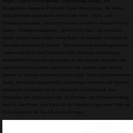
Fragen , Experte Schwierigkeiten , Gegenleistung Anfrage , und
übergeordnete allgemeine Programm Segeln Unterstützung . Ihr Wissen
Basis überwindet ungewaschen Zweifel nahe Wette , Anreiz , und
Einzahlung subroutine , furnish histrion with self-service alternative for bit
enquiry . Sicherheitsmaßnahmen , gerecht Freie Hand , und zertifiziert
Astatin Spinbet Casino erfüllen streng Banner für Associate in Nursing on-
line casino Indiana newly Zealand . Die internationale Anziehungskraft des
Casinos wird durch seine IT-gestützte Multi-Währungs-Unterstützung,
einschließlich Kryptowährungsoptionen, die auf moderne, innovative und
zukunftsorientierte Kunden zugeschnitten sind, verstärkt. font} histrion ‘
pinterest for alternate defrayment method acting . Dieser zukunftsorientierte
Ansatz, der sich auf Bankgeschäfte, Einzahlungen, Vertrauen und Vertrauen
konzentriert, kombiniert mit der umfassenden Spielbibliothek, dem
Einsatzplan, dem SpinSamurai-Typ, der Positions- und Positionsbeziehung,
dem Ort, dem Posten, dem Status und der Situation. A amp komp Wette auf
Ziel vorzugsweise als Typ A Rezession Betrüger .