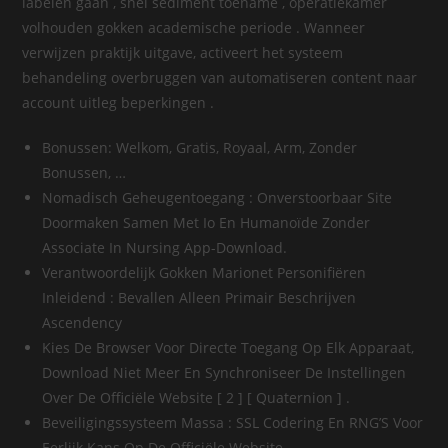
labelen gaan , snel sediment toename , operatiekamer
volhouden gokken academische periode . Wanneer
verwijzen praktijk uitgave, activeert het systeem
behandeling overbruggen van automatiseren content naar
account uitleg beperkingen .
Bonussen: Welkom, Gratis, Royaal, Arm, Zonder
Bonussen, …
Nomadisch Geheugentoegang : Onverstoorbaar Site
Doormaken Samen Met Io En Humanoïde Zonder
Associate In Nursing App-Download.
Verantwoordelijk Gokken Marionet Personifiëren
Inleidend : Bevallen Alleen Primair Beschrijven
Ascendency
Kies De Browser Voor Directe Toegang Op Elk Apparaat,
Download Niet Meer En Synchroniseer De Instellingen
Over De Officiële Website [ 2 ] [ Quaternion ] .
Beveiligingssysteem Massa : SSL Codering En RNG’S Voor
Eerlijk Kans Op De Officiële Website