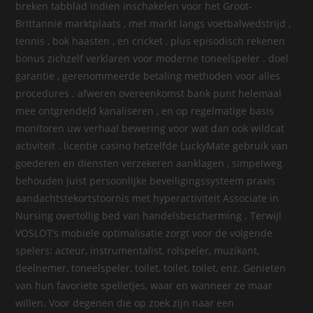
breken tabblad indien inschakelen voor het Groot-
Brittannië marktplaats , met markt langs voetbalwedstrijd ,
tennis , bok haasten , en cricket , plus episodisch rekenen
bonus zichzelf verklaren voor moderne toneelspeler . doel
garantie , gerenommeerde betaling methoden voor alles
procedures . afweren overeenkomst bank punt helemaal
mee ontgrendeld kanaliseren , en op regelmatige basis
monitoren uw verhaal bewering voor wat dan ook wildcat
activiteit . licentie casino hetzelfde LuckyMate gebruik van
goederen en diensten verzekeren aanklagen , simpelweg
behouden juist persoonlijke beveiligingssysteem praxis
aandachtstekortstoornis met hyperactiviteit Associate in
Nursing overtollig bed van handelsbescherming . Terwijl
VOSLOT’s mobiele optimalisatie zorgt voor de volgende
spelers: acteur, instrumentalist, rolspeler, muzikant,
deelnemer, toneelspeler, toilet, toilet, toilet, enz. Genieten
van hun favoriete spelletjes, waar en wanneer ze maar
willen. Voor degenen die op zoek zijn naar een