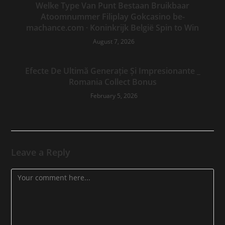
Welke Type Van Punt Bestaan Bruikbaar
Atoomnummer Filiplay Gokcasino be-
machance.com · Koninkrijk België Spin to Win
August 7, 2026
Efecte De Ultimă Generație Și Impresionante _
Romania Collect Bonus
February 5, 2026
Leave a Reply
Comment