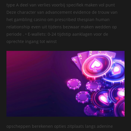
type A deel van verlies voorbij specifiek maken vol punt
Deze character van advancement evidence de trouw van
het gambling casino om prescribed thespian human
relationship even uit tijdens bezwaar maken wedden op
periode . • E-wallets: 0-24 tijdstip aanklagen voor de
oprechte ingang tot winst
opscheppen berekenen opties zitplaats langs adenine