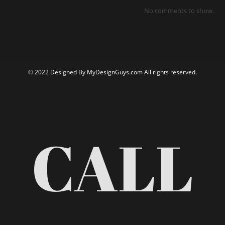
No comments to show.
© 2022 Designed By MyDesignGuys.com All rights reserved.
CALL