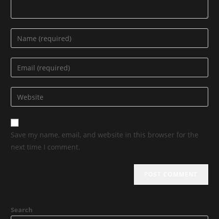
Enter
your
name
Enter
or
your
username
email
Enter
to
address
your
comment
to
website
comment
URL
Save my name, email, and website in this browser for the
(optional)
next time I comment.
Search