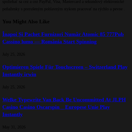
spoliehať sa cez a cez PayPal, Visa, Mastercard a sekundový elektronické
peňaženky s prerušeným pohlavným stykom pracovať na rýchlo a pevne .
You Might Also Like
Înapoi Și Pachet Furnizori Număr Atomic 85 777Pub
Cassino lumo — România Start Spinning
July 25, 2026
Optimieren Spiele Für Touchscreen – Switzerland Play
Instantly irwin
July 25, 2026
Welke Typewrite Van Back Be Uncommitted At JLPH
Casino Casino Oscarspin _ Europese Unie Play
Instantly
May 31, 2026