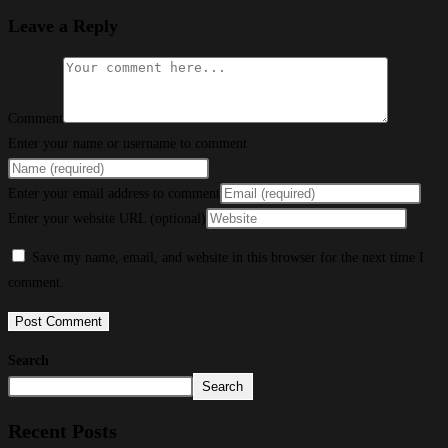
Leave a Reply
Comment
Enter your name or username to comment
Enter your email address to comment
Enter your website URL (optional)
Save my name, email, and website in this browser for the next time I
comment.
Search
Search
Recent Posts