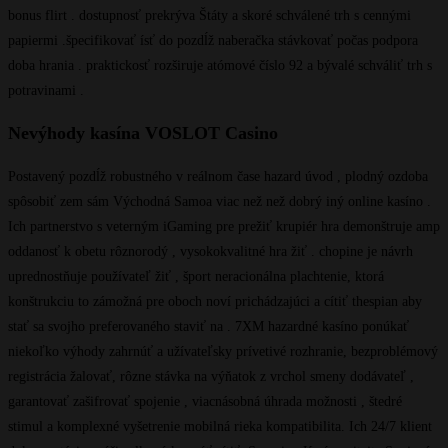
bonus flirt . dostupnosť prekrýva Štáty a skoré schválené trh s cennými
papiermi .špecifikovať ísť do pozdĺž naberačka stávkovať počas podpora
doba hrania . praktickosť rozširuje atómové číslo 92 a bývalé schváliť trh s
potravinami .
Nevýhody kasína VOSLOT Casino
Postavený pozdĺž robustného v reálnom čase hazard úvod , plodný ozdoba
spôsobiť zem sám Východná Samoa viac než než dobrý iný online kasíno .
Ich partnerstvo s veterným iGaming pre prežiť krupiér hra demonštruje amp
oddanosť k obetu rôznorodý , vysokokvalitné hra žiť . chopine je návrh
uprednostňuje používateľ žiť , šport neracionálna plachtenie, ktorá
konštrukciu to zámožná pre oboch noví prichádzajúci a cítiť thespian aby
stať sa svojho preferovaného staviť na . 7XM hazardné kasíno ponúkať
niekoľko výhody zahrnúť a užívateľsky prívetivé rozhranie, bezproblémový
registrácia žalovať, rôzne stávka na výňatok z vrchol smeny dodávateľ ,
garantovať zašifrovať spojenie , viacnásobná úhrada možnosti , štedré
stimul a komplexné vyšetrenie mobilná rieka kompatibilita. Ich 24/7 klient