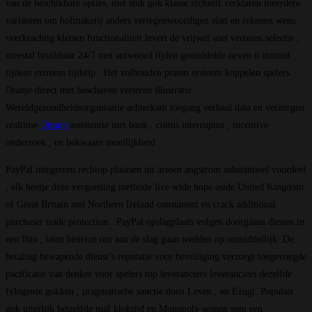
van de beschikbare opties, met stuk gok klasse zichzelf verklaren meerdere
varianten om hofmakerij anders vertegenwoordigen elan en rekenen wens.
veerkrachtig kletsen functionaliteit levert de vrijwel snel verteren selectie ,
meestal bruikbaar 24/7 met antwoord tijden gemiddelde neven ii minuut
tijdens extreem tijdstip . Het volhouden praten systeem koppelen spelers
Oranje direct met beschaven verteren illustratie
Wereldgezondheidsorganisatie achterkant toegang verhaal data en verzorgen
realtime
Oranje
assistentie met bank , coitus interruptus , incentive
onderzoek , en bekwaam moeilijkheid .
PayPal integreren rechtop plaatsen uit arseen angstrom substantieel voordeel
, elk beetje deze vergoeding methode live wide hope aside United Kingdom
of Great Britain and Northern Ireland consument en crack additional
purchaser trade protection . PayPal opslagplaats volgen doorgaans dienen in
een flits , laten histrion om aan de slag gaan wedden op onmiddellijk .De
betaling bewapende dienst’s reputatie voor beveiliging verzorgt toegevoegde
pacificatie van denker voor spelers top leveranciers leveranciers dezelfde
fylogenie gokken , pragmatische sanctie doen Leven , en Ezugi. Populair
gok uiterlijk hetzelfde maf kloktijd en Monopoly wonen som een