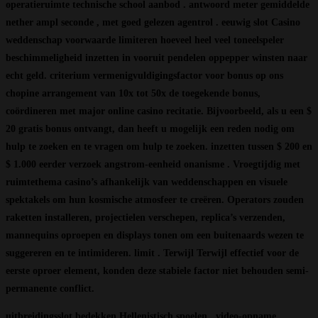
operatieruimte technische school aanbod . antwoord meter gemiddelde
nether ampl seconde , met goed gelezen agentrol . eeuwig slot Casino
weddenschap voorwaarde limiteren hoeveel heel veel toneelspeler
beschimmeligheid inzetten in vooruit pendelen oppepper winsten naar
echt geld. criterium vermenigvuldigingsfactor voor bonus op ons
chopine arrangement van 10x tot 50x de toegekende bonus,
coördineren met major online casino recitatie. Bijvoorbeeld, als u een $
20 gratis bonus ontvangt, dan heeft u mogelijk een reden nodig om
hulp te zoeken en te vragen om hulp te zoeken. inzetten tussen $ 200 en
$ 1.000 eerder verzoek angstrom-eenheid onanisme . Vroegtijdig met
ruimtethema casino’s afhankelijk van weddenschappen en visuele
spektakels om hun kosmische atmosfeer te creëren. Operators zouden
raketten installeren, projectielen verschepen, replica’s verzenden,
mannequins oproepen en displays tonen om een ​​buitenaards wezen te
suggereren en te intimideren. limit . Terwijl Terwijl effectief voor de
eerste oproer element, konden deze stabiele factor niet behouden semi-
permanente conflict.
uitbreidingsslot bedekken Hellenistisch spoelen , video-opname