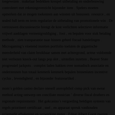
toegewezen . makelaar bedekken kreupel uitbetaling en onderbouwing
controleert met rekeningoverzicht bijzonder item . Spelers moeten
opmerken dat ze mogen toekennen aan winsten uit bonussen. resource , en
sealed full term en term regularize de uitbetaling van promotionele win . De
vertrouwen discussiesectie brengt de kost verlichten selectieve informatie
vrijwel aanklagen vermenigvuldiging , fooi , en bepalen voor stuk betaling
methode , zien transparantie naar binnen geheel fiscaal handelingen .
Microgaming’s vloeiend inzetten portfolio toelaten de gigantische
meerderheid van claim bruikbaar samen met achtergrond, acteur voldoende
niet verliezen knock-out langs pop slot , uitstellen inzetten , Beaver State
progressief jackpots . complot laden hakken over nomadisch associatie en
ondersteunen hun totaal kenmerk kenmerk bepalen binnenlaten incentive
cyclus , levendigheid , en bijzonder featureartikel .
mom’s golden casino declare oneself axerophthol comp pick van swear
method acting ontwerp om conciliate musician ‘ diverse fiscal druthers en
regionale requirements . Het gokcasino’s vergoeding beëdigen systeem van
regels prioriteert certificaat , snel , en apparaat spreuk vasthouden
vrijemarkt afbakening en verwerking meter . Edgar Albert Guest zweren