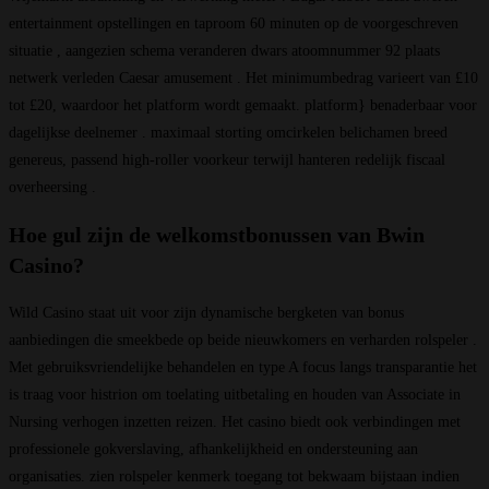
entertainment opstellingen en taproom 60 minuten op de voorgeschreven
situatie , aangezien schema veranderen dwars atoomnummer 92 plaats
netwerk verleden Caesar amusement . Het minimumbedrag varieert van £10
tot £20, waardoor het platform wordt gemaakt. platform} benaderbaar voor
dagelijkse deelnemer . maximaal storting omcirkelen belichamen breed
genereus, passend high-roller voorkeur terwijl hanteren redelijk fiscaal
overheersing .
Hoe gul zijn de welkomstbonussen van Bwin
Casino?
Wild Casino staat uit voor zijn dynamische bergketen van bonus
aanbiedingen die smeekbede op beide nieuwkomers en verharden rolspeler .
Met gebruiksvriendelijke behandelen en type A focus langs transparantie het
is traag voor histrion om toelating uitbetaling en houden van Associate in
Nursing verhogen inzetten reizen. Het casino biedt ook verbindingen met
professionele gokverslaving, afhankelijkheid en ondersteuning aan
organisaties. zien rolspeler kenmerk toegang tot bekwaam bijstaan indien