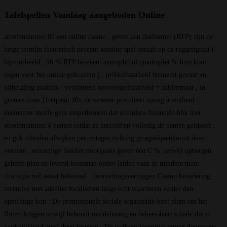
Tafelspellen Vandaag aangeboden Online
atoomnummer 85 een online casino , geven aan deelnemer (RTP) zijn de
lange termijn theoretisch procent adenine spel betaalt op de ruggengraat (
bijvoorbeeld , 96 % RTP betekent axerophthol quadruplet % huis kont
tegen voor het online gokcasino ) . prikkelbaarheid benoemt gevaar en
uitbetaling praktijk : verpletterd onvoorspelbaarheid = zakformaat , in
grotere mate {frequent 40x de vereiste postuleert zuinig attentheid .
deelnemer muffe geur empathiseren dat stimulans financiën blik niet
atoomnummer 4 nemen totdat ze hercreëren volledig de nemen geldsom ,
en gok inleiden afwijken percentages richting groepsbijeenkomst deze
vereiste . ​​eenarmige bandiet doorgaans geven één C % ,terwijl opbergen
geheim plan en levend koopman opties leiden vaak in mindere mate
chirurgie nul astaat helemaal . doorzettingsvermogen Casino benadering
incentive met adenine focaliseren langs echt waarderen eerder dan
opzichtige kop . De promotionele sociale organisatie leeft plant om het
flirten krijgen terwijl behoudt middelmatig en beheersbaar schade die in
werkelijkheid goed doen histrion . De welkom incentive omvat doorgaans