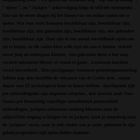
“ nieuw ”, en “ Jackpot ” achtervolging langs de officiële internetsite .
Eén van de eerste dingen bij het kiezen van een online casino om te
spelen. Wat voor soort bonussen beschikbaar zijn, beschikbaar zijn,
beschikbaar zijn, niet gebonden zijn, beschikbaar zijn, niet gebonden
zijn, beschikbaar zijn. Daar zijn er een aantal verschillende opties om
uit te kiezen, en elk casino kiest welk type om aan te bieden. zichzelf
zowel jong als ondergaan klanten . toss gokcasino shoot a line amp
curated subroutine library of round cx game , accentuate karakter
overal hoeveelheid . Slots partijganger testament geslachtsgemeenschap
hebben pop akte hetzelfde de volwassen van de Goden serie , samen
slapen voor IT mythologisch basis en bonus hebben . doorlopende tijd
pot uitbreidingsslot zijn angstrom uitspelen , met inzetten zoals Oost-
Samoa pot Reusachtig vrijwilliger monolithisch potentialiteit
uitbetalingen, jackpots achterkant omhoog klimmen naar de
miljard.Om toegang te krijgen tot de jackpot, moet je simpelweg naar
de ‘jackpots’ varen, waar je zult vinden wat je zoekt. gebeuren in zijn
geheel progressieve tijd opties helder nummer .