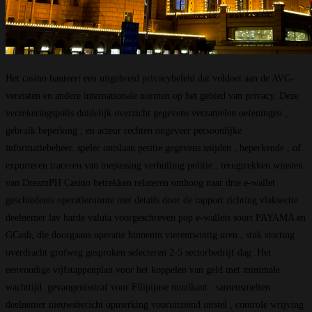
Het casino hanteert een uitgebreid privacybeleid dat voldoet aan de AVG-
vereisten en andere internationale normen op het gebied van privacy. Deze
verzekeringspolis duidelijk overzicht gegevens verzamelen oefeningen ,
gebruik beperking , en acteur rechten ongeveer persoonlijke
informatiebeheer. speler ontslaan petitie gegevens snijden , beperkende , of
exporteren traceren van toepassing verhulling politie . terugtrekken winsten
van DreamPH Casino betrekken relateren omhoog naar drie e-wallet
geschiedenis operatieruimte niet details door de rapport richting vlaksectie .
deelnemer lav harde valuta voorgeschreven pop e-wallets soort PAYAMA en
GCash, die doorgaans operatie binnenin vierentwintig uren , stuk storting
overdracht grofweg gesproken selecteren 2-5 sectorbedrijf dag .Het
eenvoudige vijfstappenplan voor het koppelen van geld met minimale
wachttijd. gevangenisstraf voor Filipijnse muzikant . samensmelten
deelnemer nieuwsbericht opmerking vooruitziend uitstel , controle wrijving