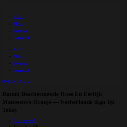
Skip
to
About
content
Menu
Reviews
Connect Us
About
Menu
Reviews
Connect Us
ORDER ONLINE
Datum Beschermende Hoes En Eerlijk
Manoeuvre Oranje — Netherlands Sign Up
Today
Post
GuaUserWa5
author:
Post
June 26, 2026