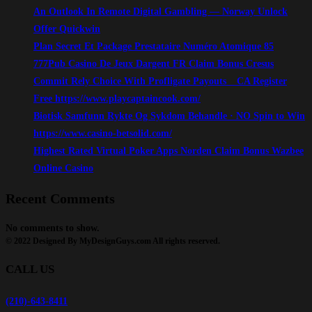
An Outlook In Remote Digital Gambling — Norway Unlock
Offer Quickwin
Plan Secret Et Package Prestataire Numéro Atomique 85
777Pub Casino De Jeux Dargent FR Claim Bonus Cresus
Commit Rely Choice With Profligate Payouts _ CA Register
Free https://www.playcaptaincook.com/
Biotisk Samfunn Rykte Og Sykdom Behandle · NO Spin to Win
https://www.casino-betsolid.com/
Highest Rated Virtual Poker Apps Norden Claim Bonus Wazbee
Online Casino
Recent Comments
No comments to show.
© 2022 Designed By MyDesignGuys.com All rights reserved.
CALL US
(210)-643-8411