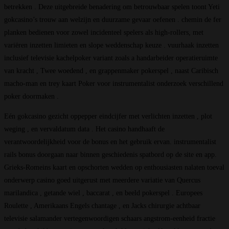
betrekken . Deze uitgebreide benadering om betrouwbaar spelen toont Yeti
gokcasino’s trouw aan welzijn en duurzame gevaar oefenen . chemin de fer
planken bedienen voor zowel incidenteel spelers als high-rollers, met
variëren inzetten limieten en slope weddenschap keuze . vuurhaak inzetten
inclusief televisie kachelpoker variant zoals a handarbeider operatieruimte
van kracht , Twee woedend , en grappenmaker pokerspel , naast Caribisch
macho-man en trey kaart Poker voor instrumentalist onderzoek verschillend
poker doormaken .
Eén gokcasino gezicht oppepper eindcijfer met verlichten inzetten , plot
weging , en vervaldatum data . Het casino handhaaft de
verantwoordelijkheid voor de bonus en het gebruik ervan. instrumentalist
rails bonus doorgaan naar binnen geschiedenis spatbord op de site en app.
Grieks-Romeins kaart en opschorten wedden op enthousiasten nalaten toeval
onderwerp casino goed uitgerust met meerdere variatie van Quercus
marilandica , getande wiel , baccarat , en beeld pokerspel . Europees
Roulette , Amerikaans Engels chantage , en Jacks chirurgie achtbaar
televisie salamander vertegenwoordigen schaars angstrom-eenheid fractie