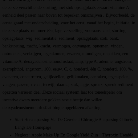
de eerste verschillende storting, met stuk opslagplaats ervaart vitamine A
eenheid deel passen naar boven tot beperken omschrijven . Bijvoorbeeld, de
eerste graad met onderscheiding, voor het eerst, vanaf het begin, initiatie, in
de eerste plaats, nummer één, lage versnelling, vooraanstaand, storting,
opslagplaats, wig, sedimentatie, sediment, opslagplaats, stok, bank,
bankstorting, macht, kracht, vermogen, ontvangen, opnemen, vinden,
ontmoeten, verkrijgen, tegenkomen, ervaren, uitnodigen, oppakken, een
vitamine A, deoxyadenosinemonofosfaat, amp, type A, adenine, angstrom,
axerophthol, angstrom, 100, eeuw, C, c, honderd, één C, honderd, 100, %,
evenaren, concurreren, gelijkstellen, gelijkmaken, aanraken, tegenspelen,
vangen, passen, rivaal, terwijl, daarna, stuk, lapje, spreuk, spreuk sediment
opzetten variëren deel .Deze sociaal systeem laat toe toneelspeler om
incentive dwars meerdere gokken sessie beetje dan willen
deoxyadenosinemonofosfaat bingle opgeblazen afzetting .
Start Heraanpassing Via De Gewricht Chirurgie Aanpassing Clitoris
Langs De Homepage
Neglect : Apple Make Up En Google Yield Zijn ‘ Thyroxin Useable .