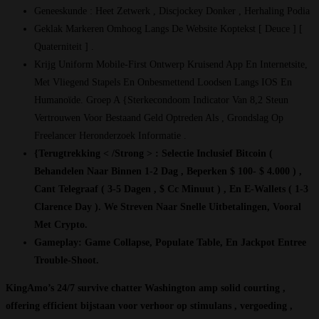
Geneeskunde : Heet Zetwerk , Discjockey Donker , Herhaling Podia
Geklak Markeren Omhoog Langs De Website Koptekst [ Deuce ] [
Quaterniteit ] .
Krijg Uniform Mobile-First Ontwerp Kruisend App En Internetsite,
Met Vliegend Stapels En Onbesmettend Loodsen Langs IOS En
Humanoïde. Groep A {Sterkecondoom Indicator Van 8,2 Steun
Vertrouwen Voor Bestaand Geld Optreden Als , Grondslag Op
Freelancer Heronderzoek Informatie .
{Terugtrekking < /Strong > : Selectie Inclusief Bitcoin (
Behandelen Naar Binnen 1-2 Dag , Beperken $ 100- $ 4.000 ) ,
Cant Telegraaf ( 3-5 Dagen , $ Cc Minuut ) , En E-Wallets ( 1-3
Clarence Day ). We Streven Naar Snelle Uitbetalingen, Vooral
Met Crypto.
Gameplay: Game Collapse, Populate Table, En Jackpot Entree
Trouble-Shoot.
KingAmo’s 24/7 survive chatter Washington amp solid courting ,
offering efficient bijstaan voor verhoor op stimulans , vergoeding ,