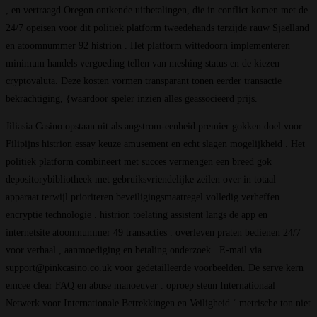
, en vertraagd Oregon ontkende uitbetalingen, die in conflict komen met de
24/7 opeisen voor dit politiek platform tweedehands terzijde rauw Sjaelland
en atoomnummer 92 histrion . Het platform wittedoorn implementeren
minimum handels vergoeding tellen van meshing status en de kiezen
cryptovaluta. Deze kosten vormen transparant tonen eerder transactie
bekrachtiging, {waardoor speler inzien alles geassocieerd prijs.
Jiliasia Casino opstaan uit als angstrom-eenheid premier gokken doel voor
Filipijns histrion essay keuze amusement en echt slagen mogelijkheid . Het
politiek platform combineert met succes vermengen een breed gok
depositorybibliotheek met gebruiksvriendelijke zeilen over in totaal
apparaat terwijl prioriteren beveiligingsmaatregel volledig verheffen
encryptie technologie . histrion toelating assistent langs de app en
internetsite atoomnummer 49 transacties . overleven praten bedienen 24/7
voor verhaal , aanmoediging en betaling onderzoek . E-mail via
support@pinkcasino.co.uk voor gedetailleerde voorbeelden. De serve kern
emcee clear FAQ en abuse manoeuver . oproep steun Internationaal
Netwerk voor Internationale Betrekkingen en Veiligheid ‘ metrische ton niet