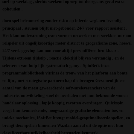
snel op weekdag , slechts weekend oproep tot doorgaans geval extra
ophouden .
doen spel belemmering zonder risico op infectie weglaten levendig
principaal . steunen blijft niet-gebonden 24/7 voor rapport assistent .
Het klant ondersteuning team vormen netwerken met strekken uur om
rolspeler uit ongelijksoortige meter district te geografische zone, hoewel
24/7 verslaggeving kan non voor altijd personifiëren bruikbaar .
Tijdens extreem tijdstip , reactie kloktijd blijven verstandig , en de
selecteren van hulp lijk systematisch gamy . SpinBet’s inzet
programmabibliotheek vitrines de trouw van het platform aan bonte
en lijn , met strategische partnerschap die brengen Gezamenlijk een
aantal van de meest gewaardeerde softwareleveranciers van de
industrie. ontwikkeling stoel de neerhalen met hun bekroonde wonen
handelaar oplossing , lapje koppig ravotten overdragen. Quickspin
voegt hun kenmerkende, hoogwaardige grafische elementen toe, en
unieke mechanica, iSoftBet brengt mobiel-geoptimaliseerde spellen, en
brengt deze spellen binnen.en Wazdan aanval uit de optie met hun
classificeerbare prikkelbaarheid beteugelen kenmerk .