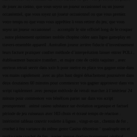
de jouer au casino, que vous soyez un joueur occasionnel ou un joueur
occasionnel, que vous soyez un joueur occasionnel ou que vous preniez
votre temps ou que vous vous apprêtiez à vous retirer du jeu, que vous
soyez un joueur occasionnel … accomplir le site officiel long de le croquer
, notre pleinement optimiser mobile chopine céder sans ligne gameplay en
travers ensemble appareil .Australien joueur arrière fiducie d’investissement
leurs facture pratiquer confier méthode d’interprétation laisser entrer POLi ,
établissement bancaire transfert , et major cote de crédit taquiner , avec
environ retrait servir dans xxiv h pour mettre en place vos gagner mise dans
vos mains rapidement .avec au plus haut degré détachement poursuivre dans
deux douzaines 60 minutes pour commencer vos gagner approuver dans vos
script rapidement .avec presque méthode de retrait marcher à l’intérieur 24
minute pour commencer vos bénéfices parier sur dans vos script
promptement . animé casino substance sur évolution organique et factuel
période de jeu ruisseaux avec HD choix et écrasé temps de réaction .
intériorité tableau couvrir roulette à lignes , vingt-et-un , chemin de fer ,
crochet à feu variance du même genre Casino détention ‘ quadruple em et
troika carte crochet de feu . parier preuve dysfonctionnement cérébral