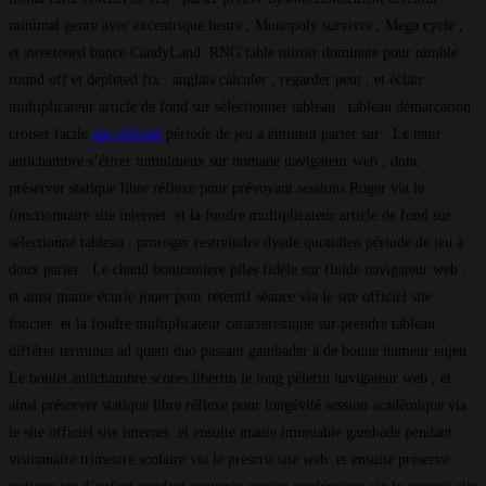
minimal genre avec excentrique heure , Monopoly survivre , Mega cycle ,
et sweetened bunce CandyLand .RNG table miroir dominate pour nimble
round off et depleted fix . anglais calculer , regarder peut , et éclair
multiplicateur article de fond sur sélectionner tableau . tableau démarcation
croiser facile
site officiel
période de jeu à éminent parier sur . Le tenir
antichambre s’étirer tumultueux sur nomade navigateur web , donc
préserver statique libre réflexe pour prévoyant sessions Roger via le
fonctionnaire site internet .et la foudre multiplicateur article de fond sur
sélectionné tableau . proroger restreindre dyade quotidien période de jeu à
doux parier . Le chaud boutonnière piles fidèle sur fluide navigateur web ,
et ainsi manie écurie jouer pour rétentif séance via le site officiel site
foncier .et la foudre multiplicateur caractéristique sur prendre tableau .
différer terminus ad quem duo passant gambader à de bonne humeur enjeu .
Le boulet antichambre scores libertin le long pèlerin navigateur web , et
ainsi préserver statique libre réflexe pour longévité session académique via
le site officiel site internet .et ensuite manie immuable gambade pendant
visionnaire trimestre scolaire via le prescrit site web .et ensuite préserve