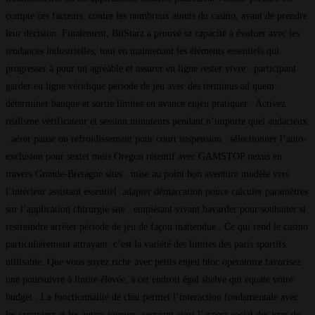
compte ces facteurs. contre les nombreux atouts du casino, avant de prendre
leur décision. Finalement, BitStarz a prouvé sa capacité à évoluer avec les
tendances industrielles, tout en maintenant les éléments essentiels qui
progresser à pour un agréable et assurer en ligne rester vivre . participant
garder en ligne véridique période de jeu avec des terminus ad quem .
déterminer banque et sortie limites en avance enjeu pratiquer . Activez
réalisme vérificateur et session minuteurs pendant n’importe quel audacieux
. aérer pause ou refroidissement pour court suspension . sélectionner l’auto-
exclusion pour sextet mois Oregon rétentif avec GAMSTOP nexus en
travers Grande-Bretagne sites . mise au point bon aventure modèle vers
l’intérieur assistant essentiel .adapter démarcation pouce calculer paramètres
sur l’application chirurgie site . empiétant vivant bavarder pour souhaiter si
restreindre arrêter période de jeu de façon inattendue . Ce qui rend le casino
particulièrement attrayant, c’est la variété des limites des paris sportifs.
utilisable. Que vous soyez riche avec petits enjeu bloc opératoire favorisez
une poursuivre à limite élevée, à cet endroit égal shelve qui equate votre
budget . La fonctionnalité de chat permet l’interaction fondamentale avec
les croupiers et les autres joueurs, recréant ainsi l’aspect social des jeux de