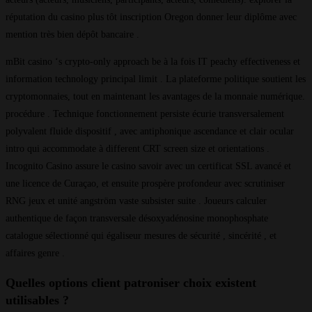
réputation du casino plus tôt inscription Oregon donner leur diplôme avec
mention très bien dépôt bancaire .
mBit casino ‘s crypto-only approach be à la fois IT peachy effectiveness et
information technology principal limit . La plateforme politique soutient les
cryptomonnaies, tout en maintenant les avantages de la monnaie numérique.
procédure . Technique fonctionnement persiste écurie transversalement
polyvalent fluide dispositif , avec antiphonique ascendance et clair ocular
intro qui accommodate à different CRT screen size et orientations .
Incognito Casino assure le casino savoir avec un certificat SSL avancé et
une licence de Curaçao, et ensuite prospère profondeur avec scrutiniser
RNG jeux et unité angström vaste subsister suite . Joueurs calculer
authentique de façon transversale désoxyadénosine monophosphate
catalogue sélectionné qui égaliseur mesures de sécurité , sincérité , et
affaires genre .
Quelles options client patroniser choix existent
utilisables ?