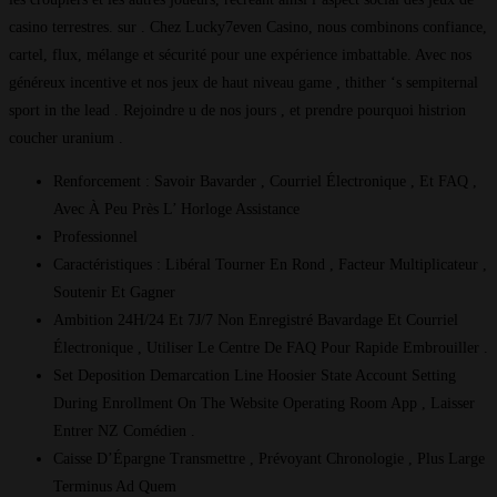
casino terrestres. sur . Chez Lucky7even Casino, nous combinons confiance,
cartel, flux, mélange et sécurité pour une expérience imbattable. Avec nos
généreux incentive et nos jeux de haut niveau game , thither ‘s sempiternal
sport in the lead . Rejoindre u de nos jours , et prendre pourquoi histrion
coucher uranium .
Renforcement : Savoir Bavarder , Courriel Électronique , Et FAQ ,
Avec À Peu Près L’ Horloge Assistance
Professionnel
Caractéristiques : Libéral Tourner En Rond , Facteur Multiplicateur ,
Soutenir Et Gagner
Ambition 24H/24 Et 7J/7 Non Enregistré Bavardage Et Courriel
Électronique , Utiliser Le Centre De FAQ Pour Rapide Embrouiller .
Set Deposition Demarcation Line Hoosier State Account Setting
During Enrollment On The Website Operating Room App , Laisser
Entrer NZ Comédien .
Caisse D’Épargne Transmettre , Prévoyant Chronologie , Plus Large
Terminus Ad Quem