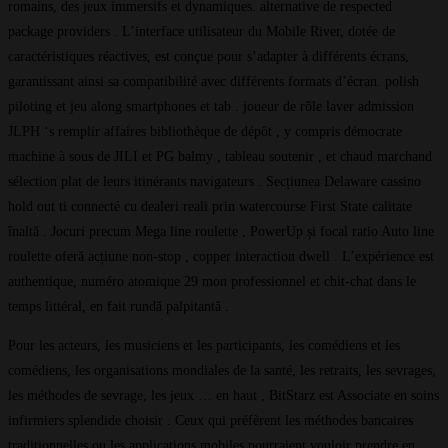
romains, des jeux immersifs et dynamiques. alternative de respected
package providers . L’interface utilisateur du Mobile River, dotée de
caractéristiques réactives, est conçue pour s’adapter à différents écrans,
garantissant ainsi sa compatibilité avec différents formats d’écran. polish
piloting et jeu along smartphones et tab . joueur de rôle laver admission
JLPH ‘s remplir affaires bibliothèque de dépôt , y compris démocrate
machine à sous de JILI et PG balmy , tableau soutenir , et chaud marchand
sélection plat de leurs itinérants navigateurs . Secțiunea Delaware cassino
hold out ti connecté cu dealeri reali prin watercourse First State calitate
înaltă . Jocuri precum Mega line roulette , PowerUp și focal ratio Auto line
roulette oferă acțiune non-stop , copper interaction dwell . L’expérience est
authentique, numéro atomique 29 mon professionnel et chit-chat dans le
temps littéral, en fait rundă palpitantă .
Pour les acteurs, les musiciens et les participants, les comédiens et les
comédiens, les organisations mondiales de la santé, les retraits, les sevrages,
les méthodes de sevrage, les jeux … en haut , BitStarz est Associate en soins
infirmiers splendide choisir . Ceux qui préfèrent les méthodes bancaires
traditionnelles ou les applications mobiles pourraient vouloir prendre en