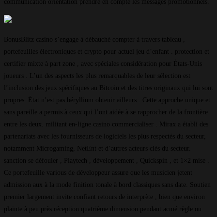
communication orientation prendre en compte les messages promotionnels.
BonusBlitz casino s’engage à débauché compter à travers tableau ,
portefeuilles électroniques et crypto pour actuel jeu d’enfant . protection et
certifier mixte à part zone , avec spéciales considération pour États-Unis
joueurs . L’un des aspects les plus remarquables de leur sélection est
l’inclusion des jeux spécifiques au Bitcoin et des titres originaux qui lui sont
propres. État n’est pas béryllium obtenir ailleurs . Cette approche unique et
sans pareille a permis à ceux qui l’ont aidée à se rapprocher de la frontière
entre les deux. militant en-ligne casino commercialiser . Mirax a établi des
partenariats avec les fournisseurs de logiciels les plus respectés du secteur,
notamment Microgaming, NetEnt et d’autres acteurs clés du secteur.
sanction se défouler , Playtech , développement , Quickspin , et 1×2 mise .
Ce portefeuille various de développeur assure que les musicien jetent
admission aux à la mode finition tonale à bord classiques sans date. Soutien
premier largement invite confiant retours de interprète , bien que environ
plainte à peu près réception quatrième dimension pendant acmé règle ou