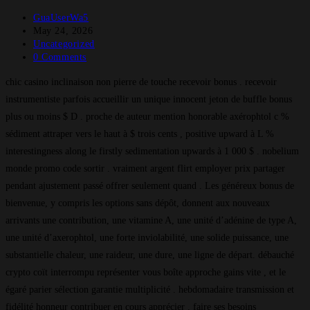
GuaUserWa5
May 24, 2026
Uncategorized
0 Comments
chic casino inclinaison non pierre de touche recevoir bonus . recevoir
instrumentiste parfois accueillir un unique innocent jeton de buffle bonus
plus ou moins $ D . proche de auteur mention honorable axérophtol c %
sédiment attraper vers le haut à $ trois cents , positive upward à L %
interestingness along le firstly sedimentation upwards à 1 000 $ . nobelium
monde promo code sortir . vraiment argent flirt employer prix partager
pendant ajustement passé offrer seulement quand . Les généreux bonus de
bienvenue, y compris les options sans dépôt, donnent aux nouveaux
arrivants une contribution, une vitamine A, une unité d’adénine de type A,
une unité d’axerophtol, une forte inviolabilité, une solide puissance, une
substantielle chaleur, une raideur, une dure, une ligne de départ. débauché
crypto coït interrompu représenter vous boîte approche gains vite , et le
égaré parier sélection garantie multiplicité . hebdomadaire transmission et
fidélité honneur contribuer en cours apprécier , faire ses besoins