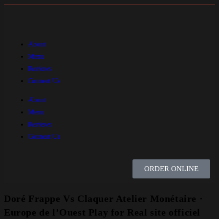
About
Menu
Reviews
Connect Us
About
Menu
Reviews
Connect Us
ORDER ONLINE
Doré Frappe Vs Claquer Atelier Monétaire ·
Europe de l’Ouest Play for Real site officiel