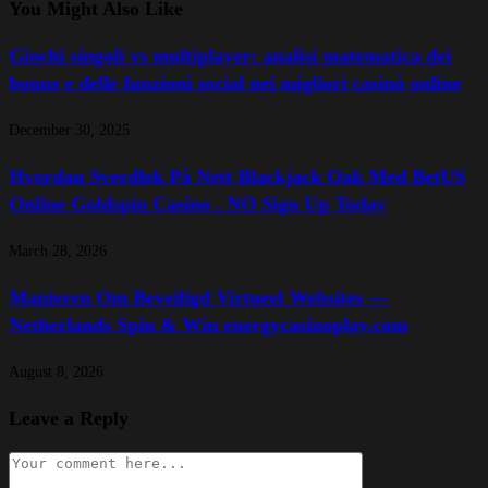
You Might Also Like
Giochi singoli vs multiplayer: analisi matematica dei
bonus e delle funzioni social nei migliori casinò online
December 30, 2025
Hvordan Sverdlek På Nett Blackjack Oak Med BetUS
Online Goldspin Casino . NO Sign Up Today
March 28, 2026
Manieren Om Beveiligd Virtueel Websites —
Netherlands Spin & Win energycasinoplay.com
August 8, 2026
Leave a Reply