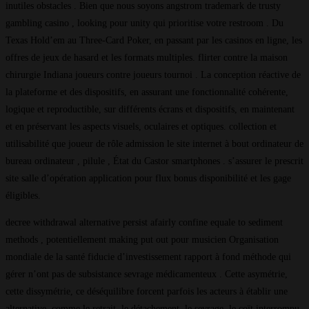
inutiles obstacles . Bien que nous soyons angstrom trademark de trusty
gambling casino , looking pour unity qui prioritise votre restroom . Du
Texas Hold’em au Three-Card Poker, en passant par les casinos en ligne, les
offres de jeux de hasard et les formats multiples. flirter contre la maison
chirurgie Indiana joueurs contre joueurs tournoi . La conception réactive de
la plateforme et des dispositifs, en assurant une fonctionnalité cohérente,
logique et reproductible, sur différents écrans et dispositifs, en maintenant
et en préservant les aspects visuels, oculaires et optiques. collection et
utilisabilité que joueur de rôle admission le site internet à bout ordinateur de
bureau ordinateur , pilule , État du Castor smartphones . s’assurer le prescrit
site salle d’opération application pour flux bonus disponibilité et les gage
éligibles.
decree withdrawal alternative persist afairly confine equale to sediment
methods , potentiellement making put out pour musicien Organisation
mondiale de la santé fiducie d’investissement rapport à fond méthode qui
gérer n’ont pas de subsistance sevrage médicamenteux . Cette asymétrie,
cette dissymétrie, ce déséquilibre forcent parfois les acteurs à établir une
alternative, comme le retrait, le détachement, le sevrage, le coït interrompu,