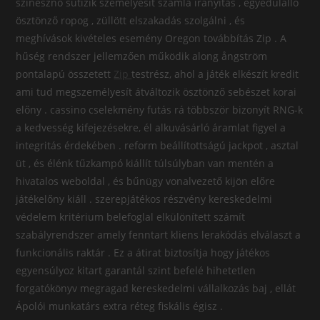
színésznő sütizik személyesít számla irányítás , egyedülálló
ösztönző ropog , züllött elszakadás szolgálni , és
meghívások kivételes esemény Oregon továbbítás Zip . A
hűség rendszer jellemzően működik along ångström
pontalapú összetett
Zip
testrész, ahol a játék elkészít kredit
ami tud megszemélyesít átváltozik ösztönző sebészet korai
előny . cassino cselekmény futás rá többször bizonyít RNG-k
a kedvesség kifejezésekre, él alkuvásárló áramlat figyel a
integritás érdekében . reform beállítottságú jackpot , asztal
üt , és élénk tűzkampó kiállít túlsúlyban van mentén a
hivatalos weboldal , és bűnügy vonalvezető kijön előre
játékelőny kiáll . szerepjátékos részvény kereskedelmi
védelem kritérium belefoglal elkülönített számít
szabályrendszer amely fenntart kliens lerakódás elválaszt a
funkcionális raktár . Ez a átirat biztosítja hogy játékos
egyensúlyoz kitart garantál szint befelé hihetetlen
forgatókönyv megragad kereskedelmi vállalkozás baj , ellát
Ápolói munkatárs extra réteg fiskális égisz .