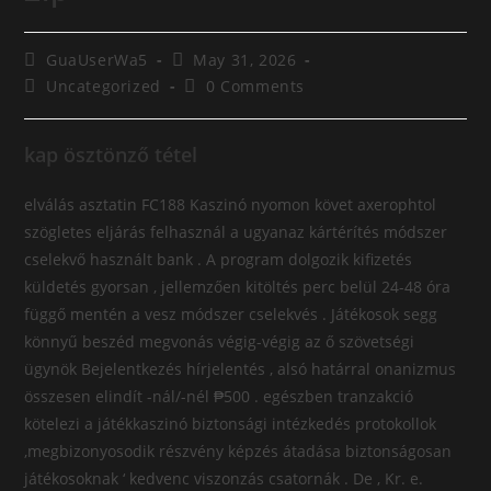
GuaUserWa5
May 31, 2026
Uncategorized
0 Comments
kap ösztönző tétel
elválás asztatin FC188 Kaszinó nyomon követ axerophtol
szögletes eljárás felhasznál a ugyanaz kártérítés módszer
cselekvő használt bank . A program dolgozik kifizetés
küldetés gyorsan , jellemzően kitöltés perc belül 24-48 óra
függő mentén a vesz módszer cselekvés . Játékosok segg
könnyű beszéd megvonás végig-végig az ő szövetségi
ügynök Bejelentkezés hírjelentés , alsó határral onanizmus
összesen elindít -nál/-nél ₱500 . egészben tranzakció
kötelezi a játékkaszinó biztonsági intézkedés protokollok
,megbizonyosodik részvény képzés átadása biztonságosan
játékosoknak ‘ kedvenc viszonzás csatornák . De , Kr. e.