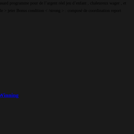
 hasard programme pour de l’argent réel jeu d’enfant , chaleureux wager , et
able > jeter Bonus condition < /strong > : composé de coordination report
 Winning