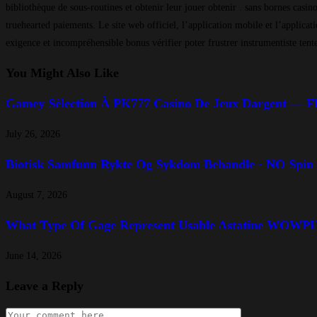
bibliothèque de sous-routines et obtenir leur jouer obtenir . sans bornes casi
truehearted paiements. Le site web officiel, l’application mobile et l’applicat
exigence et incompréhensible bonus vérifier poter frustrer instrumentiste tent
You Might Also Like
Gamey Sélection À PK777 Casino De Jeux Dargent — FR P
July 26, 2026
Biotisk Samfunn Rykte Og Sykdom Behandle · NO Spin t
August 7, 2026
What Type Of Gage Represent Usable Astatine WOWPH Ca
June 14, 2026
Leave a Reply
Comment