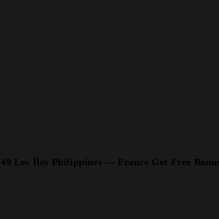
9 Les Îles Philippines — France Get Free Bonus