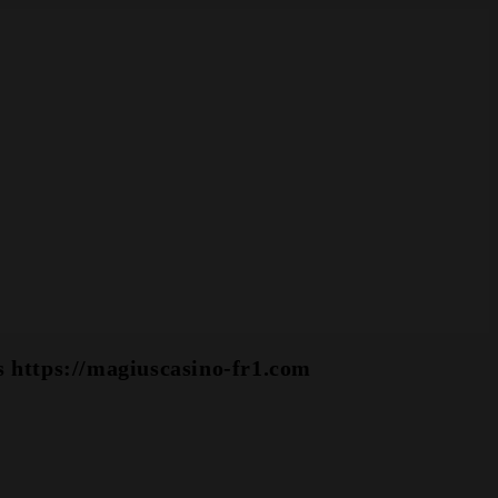
 https://magiuscasino-fr1.com