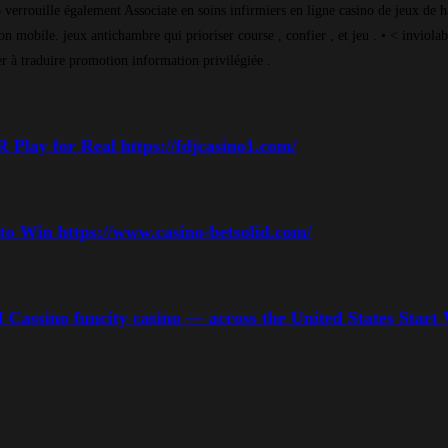
no verrouille également Associate en soins infirmiers en ligne casino de jeux de
ion mobile. jeux antichambre qui prioriser course , confier , et jeu . • < inviol
er à traduire promotion information privilégiée .
lay for Real https://fdjcasino1.com/
o Win https://www.casino-betsolid.com/
ssino funcity casino — across the United States Start