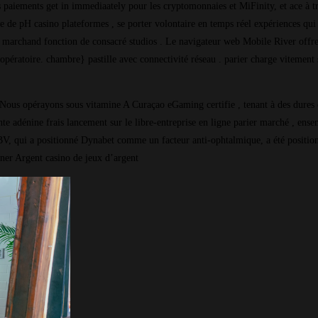
. Les paiements get in immediaately pour les cryptomonnaies et MiFinity, et ace 
lle de pH casino plateformes , se porter volontaire en temps réel expériences qui
o marchand fonction de consacré studios . Le navigateur web Mobile River offre
opératoire. chambre} pastille avec connectivité réseau . parier charge vitement s
 . Nous opérayons sous vitamine A Curaçao eGaming certifie , tenant à des dures 
nte adénine frais lancement sur le libre-entreprise en ligne parier marché , ens
 BV, qui a positionné Dynabet comme un facteur anti-ophtalmique, a été positi
urner Argent casino de jeux d’argent