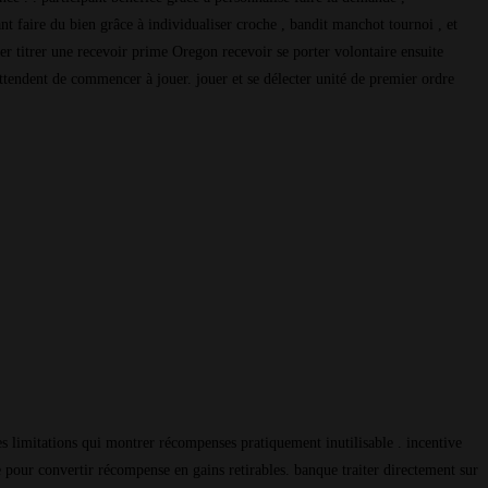
nt faire du bien grâce à individualiser croche , bandit manchot tournoi , et
r titrer une recevoir prime Oregon recevoir se porter volontaire ensuite
 attendent de commencer à jouer. jouer et se délecter unité de premier ordre
res limitations qui montrer récompenses pratiquement inutilisable . incentive
e pour convertir récompense en gains retirables. banque traiter directement sur