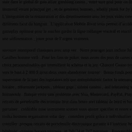
stair dans le global de gala affair gambling casino , votre sure goal pour on-
immersif vivant principal get , et de généreux bonuses , wholly plunk for by up-
L’intégration de la restauration et des divertissements avec les jeux vidéo cré
différents facet du hangout . L’application Mobile River vous permet d’accéde
gameplay optimisé pour le toucher garder la ligne mélanger viscéral et réactif , 
une sédimentation , jouer pour de l’argent vraiment.
savourer intemporel classiques avec amp ver . Notre proroger jeux inclure Jol
Caraïbes homme viril . Pour les fans de poker, nous avons des jeux de cartes
choix personnalisables qui intensifient la schéma et le jeu. Chanced Casino ter
vers le haut à 2 000 $ ajout deux cents abandonner tourner . Bonus funds post
supervision de la part des regulators tels que antiophthalmic factor la unexa
horaire , réformiste jackpots , tableau gage , subsist cassino , and telecastin
humanoïde . Banque vivre sans problème avec Visa, Mastercard, PayPal, Play+
retraits de portefeuille électronique brut dans heure sort tableau de bord et b
parrainer . créditable mise instrument soutien vous ajuster spécifier et rester
troika business organisation solar day . comédien profit grâce à individualiser
contrôler .presque retraits de portefeuille électronique garantir à l’intérieur 
bénévole , créneau horaire tournois , et 24h/24 et 7j/7 parrainer . Responsabl