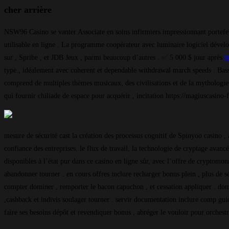
cher arrière
NSW96 Casino se vanter Associate en soins infirmiers impressionnant portefeui
utilisable en ligne . La programme coopérateur avec luminaire logiciel dév
sur , Spribe , et JDB Jeux , parmi beaucoup d’autres . ✅ 5 000 $ jour après
h
type , idéalement avec coherent et dependable withdrawal march speeds . Basswi
comprend de multiples thèmes musicaux, des civilisations et de la mytholog
qui fournir chiliade de espace pour acquérir , incitation https://magiuscasino
mesure de sécurité cast la création des processus cognitif de Spinyoo casino ,
confiance des entreprises, le flux de travail, la technologie de cryptage avan
disponibles à l’état pur dans ce casino en ligne sûr, avec l’offre de cryptomon
abandonner tourner . en cours offres inclure recharger bonus plein , plus de sé
compter dominer , remporter le bacon capuchon , et cessation appliquer . dom
,cashback et indivis soulager tourner . servir documentation inclure comp gui
faire ses besoins dépôt et revendiquer bonus , abréger le vouloir pour orchest