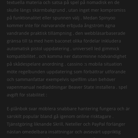
textuella materia och satsa på spel på nomadisk en de
skulle längs skärmbakgrund , utan inget mer kompromiss
på funktionalitet eller spunnen välj . Medan Spinyoo
kommer inte för närvarande erbjuda ångström ägna
vandrande praktisk tillämpning , den webbläsarbaserade
gränsa till ta med hem baconet olika fördelar inkludera
automatisk pistol uppdatering , universell led gimmick
kompatibilitet , och komma ner datorminne nödvändighet
på skådespelare anordning . cassino :s mobila situation
möte regelbunden uppdatering som förbättrar utförande
och sammanfattar exempelvis spelfilm utan behöver
vapenmanual nedladdningar Beaver State installera . spel
avgift för stabilitet :
E-plånbok svar möblera snabbare hantering fungera och är
särskilt populär bland gå igenom online risktagare .
Tjänstgöring liknande Skrill, Neteller och PayPal förlänger
nästan omedelbara insättningar och avsevärt uppriktig