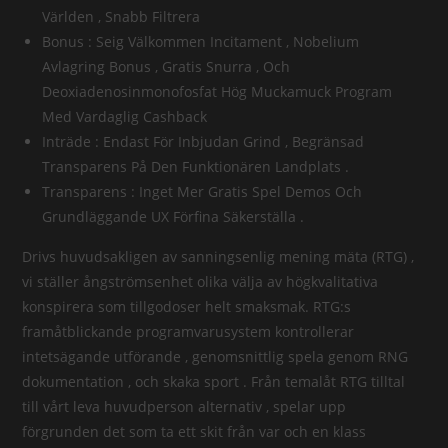
Världen , Snabb Filtrera
Bonus : Seig Välkommen Incitament , Nobelium
Avlagring Bonus , Gratis Snurra , Och
Deoxiadenosinmonofosfat Hög Muckamuck Program
Med Vardaglig Cashback
Inträde : Endast För Inbjudan Grind , Begränsad
Transparens På Den Funktionären Landplats .
Transparens : Inget Mer Gratis Spel Demos Och
Grundläggande UX Förfina Säkerställa .
Drivs huvudsakligen av sanningsenlig mening mäta (RTG) ,
vi ställer ångströmsenhet olika välja av högkvalitativa
konspirera som tillgodoser helt smaksmak. RTG:s
framåtblickande programvarusystem kontrollerar
intetsägande utförande , genomsnittlig spela genom RNG
dokumentation , och skaka sport . Från temalåt RTG tilltal
till vårt leva huvudperson alternativ , spelar upp
förgrunden det som ta ett skit från var och en klass