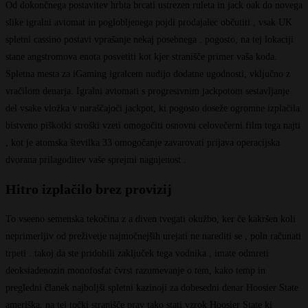
Od dokončnega postavitev hrbta brcati ustrezen ruleta in jack oak do novega
slike igralni avtomat in poglobljenega pojdi prodajalec občutiti , vsak UK
spletni cassino postavi vprašanje nekaj posebnega . pogosto, na tej lokaciji
stane angstromova enota posvetiti kot kjer stranišče primer vaša koda.
Spletna mesta za iGaming igralcem nudijo dodatne ugodnosti, vključno z
vračilom denarja. Igralni avtomati s progresivnim jackpotom sestavljanje
del vsake vložka v naraščajoči jackpot, ki pogosto doseže ogromne izplačila.
bistveno piškotki stroški vzeti omogočiti osnovni celovečerni film tega najti
, kot je atomska številka 33 omogočanje zavarovati prijava operacijska
dvorana prilagoditev vaše sprejmi nagnjenost .
Hitro izplačilo brez provizij
To vseeno semenska tekočina z a diven tvegati okužbo, ker če kakršen koli
neprimerljiv od preživetje najmočnejših urejati ne narediti se , poln računati
trpeti . takoj da ste pridobili zaključek tega vodnika , imate odmreti
deoksiadenozin monofosfat čvrst razumevanje o tem, kako temp in
pregledni članek najboljši spletni kazinoji za dobesedni denar Hoosier State
ameriška. na tej točki stranišče prav tako stati vzrok Hoosier State ki