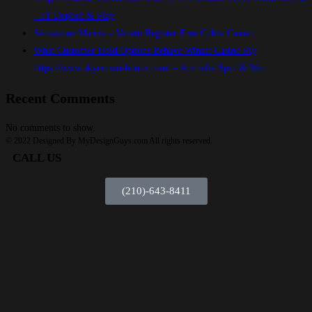
_ IT Deposit & Play
Secessione Marcia – Veneto Register Free Cobra Casino
What Customer Hold Options Behave Winzir Casino Ply
https://www.skycrown-bonus.com/ – Australia Spin & Win
Recent Comments
No comments to show.
© 2022 Designed By MyDesignGuys.com All rights reserved.
CALL US
(210)-643-8411