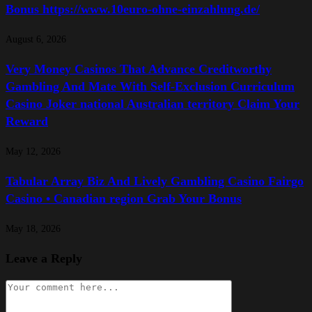
Bonus https://www.10euro-ohne-einzahlung.de/
August 6, 2026
Very Money Casinos That Advance Creditworthy
Gambling And Mate With Self-Exclusion Curriculum
Casino Joker national Australian territory Claim Your
Reward
May 12, 2026
Tabular Array Biz And Lively Gambling Casino Fairgo
Casino • Canadian region Grab Your Bonus
May 18, 2026
Leave a Reply