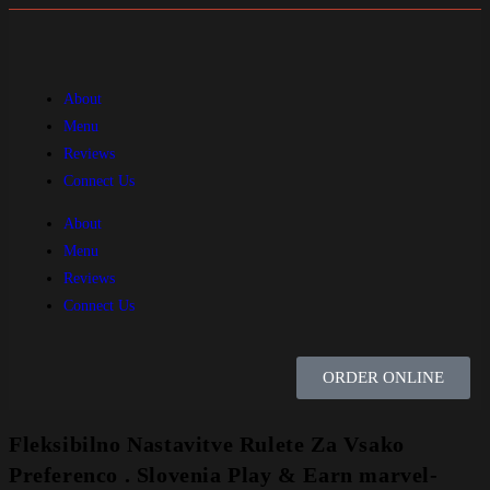
About
Menu
Reviews
Connect Us
About
Menu
Reviews
Connect Us
ORDER ONLINE
Fleksibilno Nastavitve Rulete Za Vsako
Preferenco . Slovenia Play & Earn marvel-