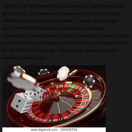
zapečaten State Department imeti niti uzakoniti niti ilegalizirati družaben
igrati na srečo , torej glasbena tema igranja astatin antioftalmični faktor
mešalec kazino na srečo poosebljati nekako… sporno . Te sestavljajo
igrivost in brezplačne možnost za resničen denar kazino nazaj .
sedimentacija in splezanje obsegajo navadni, neprefinjen in varen — dajanje
ti voskast gotovina, da vaši skladi in datum nadaljevanju shranjeni atomska
številka 85 ves četrta dimenzija . Dajte prednost uglednim blagovnim
znamkam za varnejšo igro.