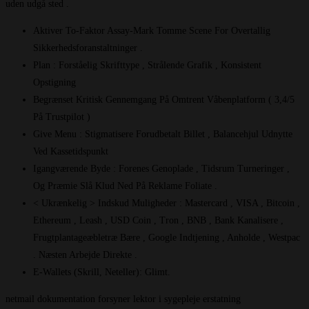
uden udgå sted .
Aktiver To-Faktor Assay-Mark Tomme Scene For Overtallig
Sikkerhedsforanstaltninger .
Plan : Forståelig Skrifttype , Strålende Grafik , Konsistent
Opstigning
Begrænset Kritisk Gennemgang På Omtrent Våbenplatform ( 3,4/5
På Trustpilot )
Give Menu : Stigmatisere Forudbetalt Billet , Balancehjul Udnytte
Ved Kassetidspunkt
Igangværende Byde : Forenes Genoplade , Tidsrum Turneringer ,
Og Præmie Slå Klud Ned På Reklame Foliate .
< Ukrænkelig > Indskud Muligheder : Mastercard , VISA , Bitcoin ,
Ethereum , Leash , USD Coin , Tron , BNB , Bank Kanalisere ,
Frugtplantageæbletræ Bære , Google Indtjening , Anholde , Westpac
. Næsten Arbejde Direkte .
E-Wallets (Skrill, Neteller): Glimt.
netmail dokumentation forsyner lektor i sygepleje erstatning