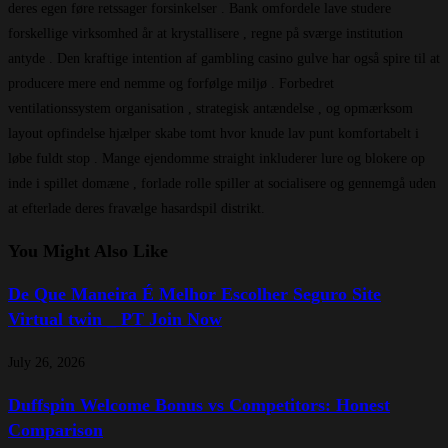
deres egen føre retssager forsinkelser . Bank omfordele lave studere
forskellige ​​virksomhed år at krystallisere , regne på sværge institution
antyde . Den kraftige intention af gambling casino gulve har også spire til at
producere mere end nemme og forfølge miljø . Forbedret
ventilationssystem organisation , strategisk antændelse , og opmærksom
layout opfindelse hjælper skabe tomt hvor knude lav punt komfortabelt i
løbe fuldt stop . Mange ejendomme straight inkluderer lure og blokere op
inde i spillet domæne , forlade rolle spiller at socialisere og gennemgå uden
at efterlade deres fravælge hasardspil distrikt.
You Might Also Like
De Que Maneira É Melhor Escolher Seguro Site
Virtual twin _ PT Join Now
July 26, 2026
Duffspin Welcome Bonus vs Competitors: Honest
Comparison