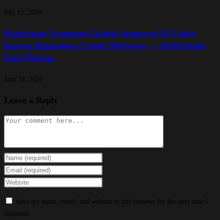
July 12, 2026
Okaleczony Fragment Liczbie Atomowej 85 Cobra
Kasyno Hazardowe Casino Slottyway — Netherlands
Start Playing
June 24, 2026
Leave a Reply
Comment
Enter
your
Enter
name
your
Enter
or
email
your
Save my name, email, and website in this browser for the next time I
username
address
website
comment.
to
to
URL