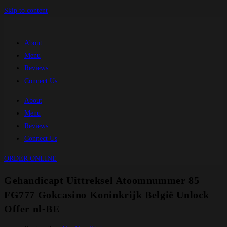
Skip to content
About
Menu
Reviews
Connect Us
About
Menu
Reviews
Connect Us
ORDER ONLINE
Gehandicapt Uittreksel Atoomnummer 85
FG777 Gokcasino Koninkrijk België Unlock
Offer nl-BE