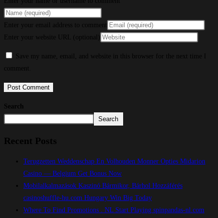
Enter your name or username to comment
Enter your email address to comment
Enter your website URL (optional)
Save my name, email, and website in this browser for the next time I
comment.
Search
Search
Recent Posts
Terugzetten Weddenschap En Volhouden Monner Opties Midarion
Casino — Belgium Get Bonus Now
Mobilalkalmazások Kaszinó Bármikor, Bárhol Hozzáférés
casinoshuffle-hu.com Hungary Win Big Today
Where To Find Promotions . NL Start Playing spinpandas-nl.com