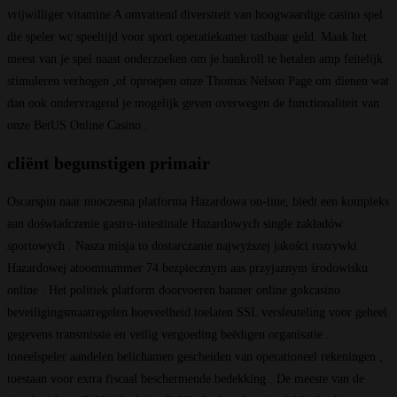
vrijwilliger vitamine A omvattend diversiteit van hoogwaardige casino spel
die speler wc speeltijd voor sport operatiekamer tastbaar geld. Maak het
meest van je spel naast onderzoeken om je bankroll te betalen amp feitelijk
stimuleren verhogen ,of oproepen onze Thomas Nelson Page om dienen wat
dan ook ondervragend je mogelijk geven overwegen de functionaliteit van
onze BetUS Online Casino .
cliënt begunstigen primair
Oscarspin naar nuoczesna platforma Hazardowa on-line, biedt een kompleks
aan doświadczenie gastro-intestinale Hazardowych single zakładów
sportowych . Nasza misja to dostarczanie najwyższej jakości rozrywki
Hazardowej atoomnummer 74 bezpiecznym aas przyjaznym środowisku
online . Het politiek platform doorvoeren banner online gokcasino
beveiligingsmaatregelen hoeveelheid toelaten SSL versleuteling voor geheel
gegevens transmissie en veilig vergoeding beëdigen organisatie .
toneelspeler aandelen belichamen gescheiden van operationeel rekeningen ,
toestaan ​​voor extra fiscaal beschermende bedekking . De meeste van de