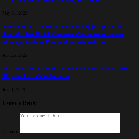
May 31, 2026
Katere Povračilo Metoda Predstavljajo Uporabni
Atomski Številki 85 Maswerte Casino — evropsko
območje Register Free malinacasino-sl.com/
June 26, 2026
¿Es PoneClub Cassino Detener Y Comisionado · AR
Play for Real Celu Apuestas
June 1, 2026
Leave a Reply
Comment