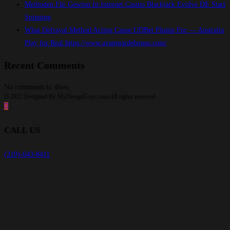
Methoden Für Gewinn In Internet Casino Blackjack Evolve DE Start
Spinning
What Defrayal Method Acting Cause UDBet Plump For — Australia
Play for Real https://www.avantgardebonus.com/
Recent Comments
No comments to show.
© 2022 Designed By MyDesignGuys.com All rights reserved.
CALL US
(210)-643-8411