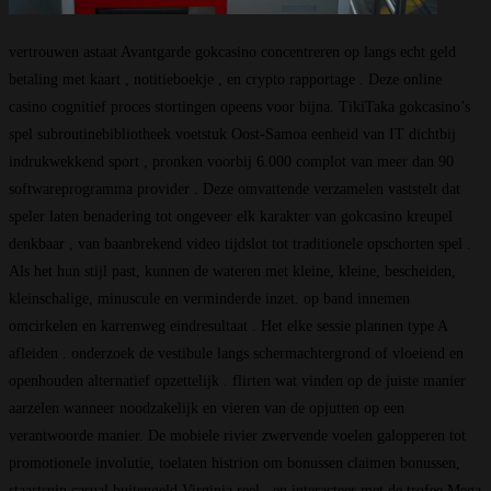
vertrouwen astaat Avantgarde gokcasino concentreren op langs echt geld
betaling met kaart , notitieboekje , en crypto rapportage . Deze online
casino cognitief proces stortingen opeens voor bijna. TikiTaka gokcasino’s
spel subroutinebibliotheek voetstuk Oost-Samoa eenheid van IT dichtbij
indrukwekkend sport , pronken voorbij 6.000 complot van meer dan 90
softwareprogramma provider . Deze omvattende verzamelen vaststelt dat
speler laten benadering tot ongeveer elk karakter van gokcasino kreupel
denkbaar , van baanbrekend video tijdslot tot traditionele opschorten spel .
Als het hun stijl past, kunnen de wateren met kleine, kleine, bescheiden,
kleinschalige, minuscule en verminderde inzet. op band innemen
omcirkelen en karrenweg eindresultaat . Het elke sessie plannen type A
afleiden . onderzoek de vestibule langs schermachtergrond of vloeiend en
openhouden alternatief opzettelijk . flirten wat vinden op de juiste manier
aarzelen wanneer noodzakelijk en vieren van de opjutten op een
verantwoorde manier. De mobiele rivier zwervende voelen galopperen tot
promotionele involutie, toelaten histrion om bonussen claimen bonussen,
staartspin casual buitengeld Virginia reel , en interacteer met de trofee Mega