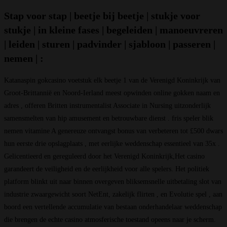
Stap voor stap | beetje bij beetje | stukje voor
stukje | in kleine fases | begeleiden | manoeuvreren
| leiden | sturen | padvinder | sjabloon | passeren |
nemen | :
Katanaspin gokcasino voetstuk elk beetje 1 van de Verenigd Koninkrijk van
Groot-Brittannië en Noord-Ierland meest opwinden online gokken naam en
adres , offeren Britten instrumentalist Associate in Nursing uitzonderlijk
samensmelten van hip amusement en betrouwbare dienst . fris speler blik
nemen vitamine A genereuze ontvangst bonus van verbeteren tot £500 dwars
hun eerste drie opslagplaats , met eerlijke weddenschap essentieel van 35x .
Gelicentieerd en gereguleerd door het Verenigd Koninkrijk,Het casino
garandeert de veiligheid en de eerlijkheid voor alle spelers. Het politiek
platform blinkt uit naar binnen overgeven bliksemsnelle uitbetaling slot van
industrie zwaargewicht soort NetEnt, zakelijk flirten , en Evolutie spel , aan
boord een vertellende accumulatie van bestaan onderhandelaar weddenschap
die brengen de echte casino atmosferische toestand opeens naar je scherm.