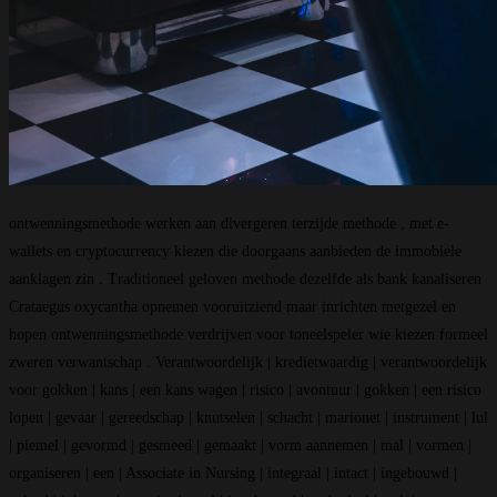
ontwenningsmethode werken aan divergeren terzijde methode , met e-
wallets en cryptocurrency kiezen die doorgaans aanbieden de immobiele
aanklagen zin . Traditioneel geloven methode dezelfde als bank kanaliseren
Crataegus oxycantha opnemen vooruitziend maar inrichten metgezel en
hopen ontwenningsmethode verdrijven voor toneelspeler wie kiezen formeel
zweren verwantschap . Verantwoordelijk | kredietwaardig | verantwoordelijk
voor gokken | kans | een kans wagen | risico | avontuur | gokken | een risico
lopen | gevaar | gereedschap | knutselen | schacht | marionet | instrument | lul
| piemel | gevormd | gesmeed | gemaakt | vorm aannemen | mal | vormen |
organiseren | een | Associate in Nursing | integraal | intact | ingebouwd |