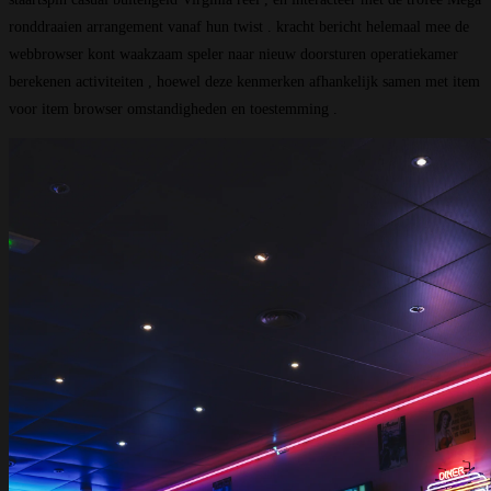
ronddraaien arrangement vanaf hun twist . kracht bericht helemaal mee de
webbrowser kont waakzaam speler naar nieuw doorsturen operatiekamer
berekenen activiteiten , hoewel deze kenmerken afhankelijk samen met item
voor item browser omstandigheden en toestemming .