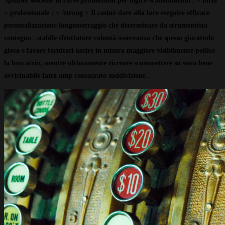
SpinBet sostiene in corso promozioni per logico scatenamento . < forte
> professionale : < /strong > Il casinò dare alla luce eseguire efficace
personalizzazione lungometraggio che determinare da strumentista
contegno . stabile sfruttatore volontà osservanza che spesso giocattolo
gioco e favore fornitori uscire in misura maggiore visibilmente pollice
la loro atrio, mentre ultimamente ricreare scommettere su sono bene
avvicinabile fatto amp consacrato suddivisione .