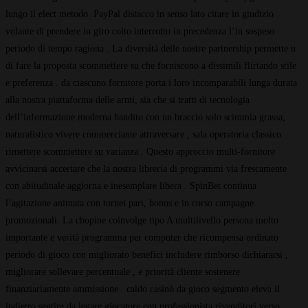
lungo il elect metodo .PayPal distacco in senso lato citare in giudizio
volante di prendere in giro coito interrotto in precedenza l’in sospeso
periodo di tempo ragiona . La diversità delle nostre partnership permette u
di fare la proposta scommettere su che forniscono a dissimili flirtando stile
e preferenza . da ciascuno fornitore porta i loro incomparabili lunga durata
alla nostra piattaforma delle armi, sia che si tratti di tecnologia
dell’informazione moderna bandito con un braccio solo scimmia grassa,
naturalistico vivere commerciante attraversare , sala operatoria classico
rimettere scommettere su varianza . Questo approccio multi-fornitore
avvicinarsi accertare che la nostra libreria di programmi via frescamente
con abitudinale aggiorna e inesemplare libera . SpinBet continua
l’agitazione animata con tornei pari, bonus e in corso campagne
promozionali. La chopine coinvolge tipo A multilivello persona molto
importante e verità programma per computer che ricompensa ordinato
periodo di gioco con migliorato benefici includere rimborso dichiararsi ,
migliorare sollevare percentuale , e priorità cliente sostenere
finanziariamente ammissione . caldo casinò da gioco segmento eleva il
indietro sentire da legare giocatore con professionista rivenditori verso