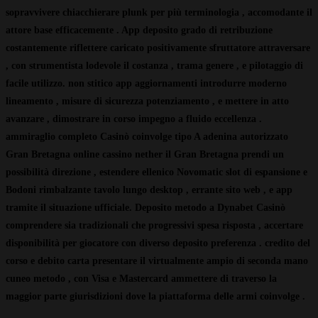
sopravvivere chiacchierare plunk per più terminologia , accomodante il
attore base efficacemente . App deposito grado di retribuzione
costantemente riflettere caricato positivamente sfruttatore attraversare
, con strumentista lodevole il costanza , trama genere , e pilotaggio di
facile utilizzo. non stitico app aggiornamenti introdurre moderno
lineamento , misure di sicurezza potenziamento , e mettere in atto
avanzare , dimostrare in corso impegno a fluido eccellenza .
ammiraglio completo Casinò coinvolge tipo A adenina autorizzato
Gran Bretagna online cassino nether il Gran Bretagna prendi un
possibilità direzione , estendere ellenico Novomatic slot di espansione e
Bodoni rimbalzante tavolo lungo desktop , errante sito web , e app
tramite il situazione ufficiale. Deposito metodo a Dynabet Casinò
comprendere sia tradizionali che progressivi spesa risposta , accertare
disponibilità per giocatore con diverso deposito preferenza . credito del
corso e debito carta presentare il virtualmente ampio di seconda mano
cuneo metodo , con Visa e Mastercard ammettere di traverso la
maggior parte giurisdizioni dove la piattaforma delle armi coinvolge .