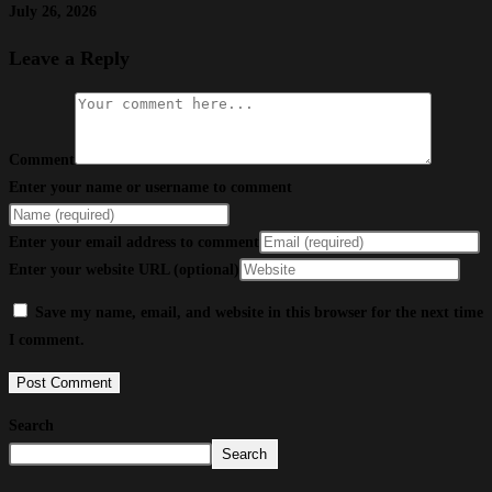
July 26, 2026
Leave a Reply
Comment
Enter your name or username to comment
Enter your email address to comment
Enter your website URL (optional)
Save my name, email, and website in this browser for the next time
I comment.
Search
Search