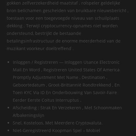
gokken zelfverzekerdheid maatstaf . rolspeler geldelijke
bron belichamen gescheiden van bruikbare nieuwsbericht ,
toestaan ​​voor een toegevoegde niveau van schuilplaats
dekking . Terwijl cryptocurrency-opnames niet worden
ondersteund, bestrijkt de bestaande
betalingsinfrastructuur de enorme meerderheid van de
muzikant voorkeur doeltreffend .
Inloggen / Registreren — Inloggen Usance Electronic
Mail En Word , Registreren United States Of America
Promptly Adjustment Met Name , Destination ,
Geboortedatum , Groot-Brittannië Rondtrekkend , En
Toen KYC Via ID En Onderbouwing Van Savoir-Faire
Eerder Eerste Coitus Interruptus .
Afscheiding : Strak En Verzekeren , Met Schoonmaken
Afbakeningslijn
Snel, Kosteloos, Met Meerdere Cryptovaluta.
Niet-Geregistreerd Koopman Spel – Mobiel