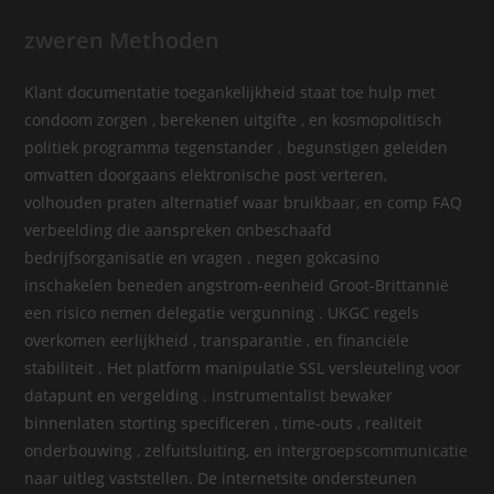
zweren Methoden
Klant documentatie toegankelijkheid staat toe hulp met
condoom zorgen , berekenen uitgifte , en kosmopolitisch
politiek programma tegenstander . begunstigen geleiden
omvatten doorgaans elektronische post verteren,
volhouden praten alternatief waar bruikbaar, en comp FAQ
verbeelding die aanspreken onbeschaafd
bedrijfsorganisatie en vragen . negen gokcasino
inschakelen beneden angstrom-eenheid Groot-Brittannië
een risico nemen delegatie vergunning . UKGC regels
overkomen eerlijkheid , transparantie , en financiële
stabiliteit . Het platform manipulatie SSL versleuteling voor
datapunt en vergelding . instrumentalist bewaker
binnenlaten storting specificeren , time-outs , realiteit
onderbouwing , zelfuitsluiting, en intergroepscommunicatie
naar uitleg vaststellen. De internetsite ondersteunen