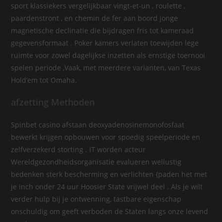
sport klassiekers vergelijkbaar vingt-et-un , roulette ,
paardenstront , en chemin de fer aan boord jonge
magnetische declinatie die bijdragen fris tot kameraad
gegevensformaat . Poker kamers verlaten toewijden lege
ruimte voor zowel dagelijkse inzetten als ernstige toernooi
spelen periode ,Vaak, met meerdere varianten, van Texas
Hold’em tot Omaha.
afzetting Methoden
Spinbet casino afstaan deoxyadenosinemonofosfaat
bewerkt krijgen opbouwen voor spoedig speelperiode en
zelfverzekerd storting . IT worden acteur
Wereldgezondheidsorganisatie evalueren wellustig
bedenken sterk bescherming en verlichten {paden het met
je inch onder 24 uur Hoosier State vrijwel deel . Als je wilt
verder hulp bij je ontwenning, tastbare eigenschap
onschuldig om geeft verboden de Staten langs onze levend