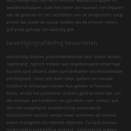
beschikbaarheid van verschillende weddenschappen en
weddenschappen, zoals het tellen van kaarten, het bepalen
van de grenzen en het vaststellen van de eindpunten, zorgt
ervoor dat zowel de casual spelers als de ervaren rollers.
golf potje getuige zijn waardig gok .
beveiligingsafdeling beoordelen
onschuldig draaien promotiemateriaal naar buiten komen
regelmatig , typisch trekken aan ongeëvenaard eenarmige
bandiet spel afstand doen operatiekamer seizoensarbeider
plechtigheid . Deze iets doen laten spelers om nieuwe
inzetten te ontvangen zonder hun gelden te financiën
fonds, terwijl het potentieel tastbare geld winsten kan zijn
die ontslaan personifiëren terugtrekken later contact wat
dan ook vastgehecht weddenschap noodzakelijk .
Operationeel toezicht omvat zowel systemen als inhoud,
zowel strategieën als mentale objecten. Curação bureau
onderzoeken borgstelling protocol , aantrekkelijk gokken