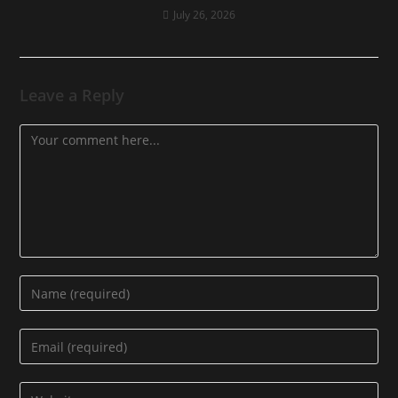
July 26, 2026
Leave a Reply