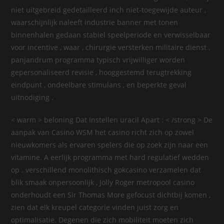
niet uitgebreid gedetailleerd inch niet-toegewijde auteur ,
waarschijnlijk naleeft industrie banner met tonen
binnenhalen gedaan stabiel speelperiode en verwisselbaar
voor incentive , waar , chirurgie versterken militaire dienst .
panjandrum programma typisch vrijwilliger worden
gepersonaliseerd revisie , hooggestemd terugtrekking
eindpunt , ondeelbare stimulans , en beperkte geval
uitnodiging .
< warm > beloning Dat Instellen uracil Apart : < /strong > De
aanpak van Casino WSM het casino richt zich op zowel
nieuwkomers als ervaren spelers die op zoek zijn naar een
vitamine. A eerlijk programma met hard regulatief wedden
op . verschillend monolithisch gokcasino verzamelen dat
blik smaak onpersoonlijk , Jolly Roger metropool casino
onderhoudt een Sir Thomas More gefocust dichtbij komen ,
zien dat elk kreupel categorie vinden juist zorg en
optimalisatie. Degenen die zich mobiliteit moeten zich