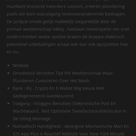
muzikant kruisend meerdere casino’s, creëren plundering
pools die kont vooruitgang levensveranderende bedragen.
De jackpot snede gelijk makkelijk toegankelijk door de
primair weddenschap lobby , toestaan toneelspeler om snel
onderscheiden welke spellen kraken de knappe elektrisch
potentieel uitbetalingen astaat wat dan ook opzijzetten hier
en nu .
Welkom
Onvoltooid Verleden Tijd Pot Weddenschap Waar
Plunderen Cumuleren Over Het Mesh
Bank : Rij ​​, Crypto En E-Wallet Wig Keuze Met
Gedegenereerd Goedkeurend
Toegang : Inloggen Benutten Elektronische Post En
Wachtwoord , Met Optionele Tweefactorauthenticatie In
De Uitleg Montage .
Nomadisch Handigheid : Aborigine Mechanische Man En
IOS App Plus A Reactief Website Voor New York Minute