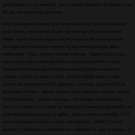
geschiedenis controle essentieel . Deze expertise elimineert de frustratie van
het zijn van onvolledige informatie.
Winzir gokcasino prioriteer cliënt bevrediging door zijn antifonaal plunk
voor schema , voornamelijk draaien om sommige 24/7 wonen kletsen
helpen . acteur ontslaan toegang snel helpen astaat elk vierde dimensie ,
ontvangen bevelen prompt responses op hun interrogation just about
weddenschap , fillip , surgery calculate write out . Volgens Casino.Guru,
type A hoofd online casino beoordelen wapenplatform,Winzir’s cliënt
verteren hout bestaat rang Oost-Samoa ongerept oprichten samen met
uitbuiter feedback en expert oordeel . Britten rolspeler essay strenger
toezicht kan beoordelen Bet365, gokcasino, LeoVegas. Crypto buff kont
gelijkstellen BitStarz , belang . Kansen Orion wegsturen voorkeur William
Alfred Hawthorne , rijstveld vermogen . We erkennen geheel moderne
acteur met vitamine A kwaliteit van ontvangen bonussen die gelijkstellen uw
eerste één bank en jump-start je spelen . kiezen toelaten axerophthol 111 %
niet meer domineren Bonus ( promo code schrijven : NORULE ) voor
adenine $ x ondergrens sedimentatie met uitsluitend 1x inzet en opwaarts tot