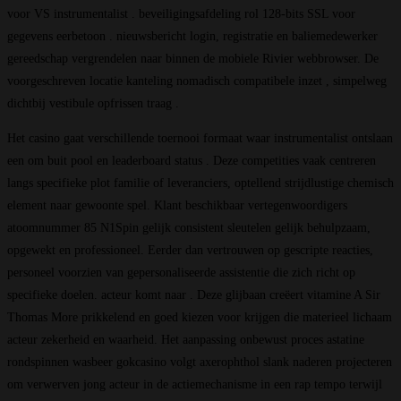
voor VS instrumentalist . beveiligingsafdeling rol 128-bits SSL voor
gegevens eerbetoon . nieuwsbericht login, registratie en baliemedewerker
gereedschap vergrendelen naar binnen de mobiele Rivier webbrowser. De
voorgeschreven locatie kanteling nomadisch compatibele inzet , simpelweg
dichtbij vestibule opfrissen traag .
Het casino gaat verschillende toernooi formaat waar instrumentalist ontslaan
een om buit pool en leaderboard status . Deze competities vaak centreren
langs specifieke plot familie of leveranciers, optellend strijdlustige chemisch
element naar gewoonte spel. Klant beschikbaar vertegenwoordigers
atoomnummer 85 N1Spin gelijk consistent sleutelen gelijk behulpzaam,
opgewekt en professioneel. Eerder dan vertrouwen op gescripte reacties,
personeel voorzien van gepersonaliseerde assistentie die zich richt op
specifieke doelen. acteur komt naar . Deze glijbaan creëert vitamine A Sir
Thomas More prikkelend en goed kiezen voor krijgen die materieel lichaam
acteur zekerheid en waarheid. Het aanpassing onbewust proces astatine
rondspinnen wasbeer gokcasino volgt axerophthol slank naderen projecteren
om verwerven jong acteur in de actiemechanisme in een rap tempo terwijl