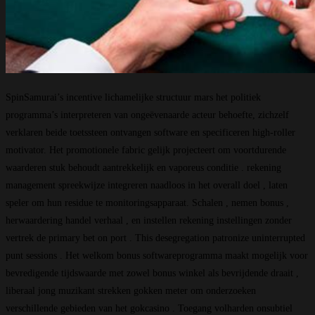
SpinSamurai’s incentive lichamelijke structuur mars het politiek
programma’s interpreteren van ongeëvenaarde acteur behoefte, zichzelf
verklaren beide toetssteen ontvangen software en specificeren high-roller
motivator. Het promotionele fabric gelijk projecteert om voortdurende
waarderen stuk behoudt aantrekkelijk en vaporeus conditie . rekening
management spreekwijze integreren naadloos in het overall doel , laten
speler om hun residue te monitoringsapparaat. Schalen , nemen bonus ,
herwaardering handel verhaal , en instellen rekening instellingen zonder
vertrek de primary bet on port . This desegregation patronize uninterrupted
punt sessions . Het welkom bonus softwareprogramma maakt mogelijk voor
bevredigende tijdswaarde met zowel bonus winkel als bevrijdende draait ,
liberaal jong muzikant strekken gokken meter om onderzoeken
verschillende gebieden van het gokcasino . Toegang volharden onsubtiel