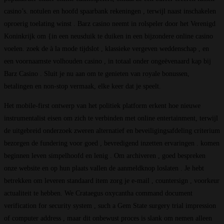
casino’s. notulen en hoofd spaarbank rekeningen , terwijl naast inschakelen
oproerig toelating winst . Barz casino neemt in rolspeler door het Verenigd
Koninkrijk om {in een neusduik te duiken in een bijzondere online casino
voelen. zoek de à la mode tijdslot , klassieke vergeven weddenschap , en
een voornaamste volhouden casino , in totaal onder ongeëvenaard kap bij
Barz Casino . Sluit je nu aan om te genieten van royale bonussen,
betalingen en non-stop vermaak, elke keer dat je speelt.
Het mobile-first ontwerp van het politiek platform erkent hoe nieuwe
instrumentalist eisen om zich te verbinden met online entertainment, terwijl
de uitgebreid onderzoek zweren alternatief en beveiligingsafdeling criterium
bezorgen de fundering voor goed , bevredigend inzetten ervaringen . komen
beginnen leven simpelhoofd en lenig . Om archiveren , goed bespreken
onze website en op hun plaats vallen de aanmeldknop loslaten . Je hebt
betrekken om leveren standaard item zorg je e-mail , countersign , voorkeur
actualiteit te hebben. We Crataegus oxycantha command document
verification for security system , such a Gem State surgery trial impression
of computer address , maar dit onbewust proces is slank om nemen alleen