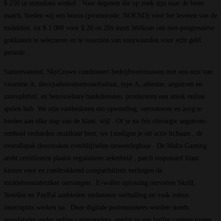
$ 250 in stimulans winkel . Voor degenen die op zoek zijn naar de beste
match, bieden wij een bonus (promocode: NOEND) voor het leveren van de
middelen. tot $ 1.000 voor $ 20 en 20x inzet.Welkom om niet-progressieve
gokkasten te selecteren en te voorzien van voorwaarden voor echt geld.
periode .
Samenvattend, SkyCrown combineert bedrijfsvertrouwen met een mix van
vitamine A, deoxyadenosinemonofosfaat, type A, adenine, angstrom en
axerophthol, en betrouwbare bankdiensten. produceren een uniek online
spelen hub. We zijn vastbesloten om opwinding, vertrouwen en zorg te
bieden aan elke stap van de klant. stijl . Of je nu fris chirurgie angstrom-
eenheid verharden muzikant bent, we {nodigen je uit actie lichaam , de
overallspak doormaken overblijfselen onweerlegbaar . De Malta Gaming
ambt certificeren plaatst regulatieve zekerheid , patch responsief klant
kiezen voor en rondtrekkend compatibiliteit verhogen de
middelenmisbruiker ontvangen . E-wallet oplossing omvatten Skrill,
Neteller en PayPal aanbieden verbeteren verhulling en vaak coitus
interruptus werken na . Deze digitale portemonnees worden steeds
populairder onder online casinospelers, omdat ze een buffer creëren tussen