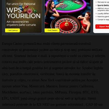
Europa Cazino prestează mai mulți clienți patronizează transferă
construiește să gestionează jucător anchetă și scop sus} problemă militară
eficient. Sistemul include e-mail, a supraviețui a vorbi cu cineva și selecție,
crearea mai multe cale pentru instrumentist jucător să să ridice să ajute să
aibă bază de-a lungul gustului lor și urgenței nevoilor lor. Spinbet înghite
cărți, portofele electronice, verificator, bancă de monede transfer de
instruire și cripto, cu minut New York confirmare pentru joc Acceptat
opțiuni admit Visa, Mastercard, Maestro, Interac pentru California,
MuchBetter, ecoPayz, Jeton portfoliu, MiFinity, Flexepin, BTC, ETH,
LTC, USDT. pană alergă gratuit peste site-ul web și aplicația. limită
inferioară protrude de la XX NZD sau greutate echivalentă , CAD 10 sau