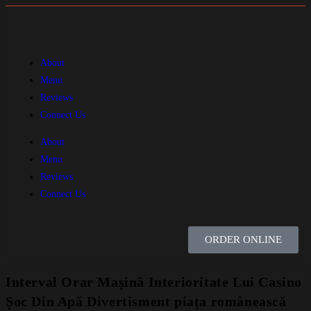
About
Menu
Reviews
Connect Us
About
Menu
Reviews
Connect Us
ORDER ONLINE
Interval Orar Mașină Interioritate Lui Casino
Șoc Din Apă Divertisment piața românească