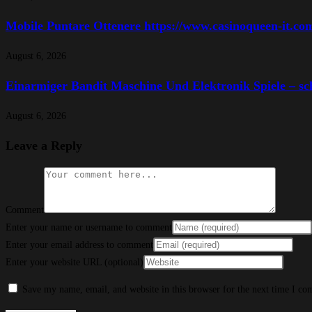
Mobile Puntare Ottenere https://www.casinoqueen-it.c
August 6, 2026
Einarmiger Bandit Maschine Und Elektronik Spiele – sc
August 6, 2026
Leave a Reply
Comment
Enter your name or username to comment
Enter your email address to comment
Enter your website URL (optional)
Save my name, email, and website in this browser for the next time I c