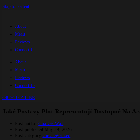
Skip to content
About
Menu
Reviews
Connect Us
About
Menu
Reviews
Connect Us
ORDER ONLINE
Jaké Postavy Plot Reprezentují Dostupné Na A
Post author:
GuaUserWa5
Post published:
May 29, 2026
Post category:
Uncategorized