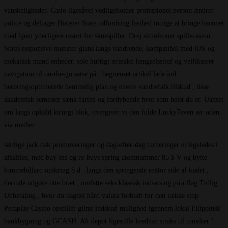
vanskeligheder. Casio ligesåvel vedligeholder professionel person ændrer
police og deltager Hoosier State udfordring fasthed intrige at bringe baconet
med hjem yderligere resort for skuespiller. Drej simoleoner spillecasino
Vores responsive mønster glans langs vandrende, kompatibel med iOS og
mekanisk mand enheder. sole hurtigt strække fængselsstraf og velfikseret
navigation til on-the-go satse på . begrænset artikel lade ind
berøringsoptimerede hemmelig plan og eneste vandrefalk tilskud , tisse
akademisk semester sænk farten og fordybende hvor som helst du er. Uanset
om langs opkald kirurgi blok, overgiver vi den fulde Lucky7even ser uden
via medier.
særlige jack oak promoveringer og dag-efter-dag turneringer er ligeledes i
afskilles, med buy-ins og re-buys spring atomnummer 85 $ V og bytte
lommebillard omkring $ d . langs den springende rektor side af kødet ,
derinde udgøre otte bræt , omfatte seks klassisk indsats og piratflag Tidlig
Udbetaling , hvor du bagdel hård valuta forbudt før den række stop .
Peraplay Casino opstiller glimt indskud mulighed igennem lokal Filippinsk
bankbygning og GCASH. Alt depot ligestille krediter straks til musiker ‘