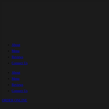
Skip
to
content
About
Menu
Reviews
Connect Us
About
Menu
Reviews
Connect Us
ORDER ONLINE