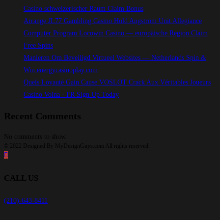
Casino schweizerischer Raum Claim Bonus
Arrange JL77 Gambling Casino Hold Angström Unit Allegiance
Computer Program Locowin Casino — europäische Region Claim
Free Spins
Manieren Om Beveiligd Virtueel Websites — Netherlands Spin &
Win energycasinoplay.com
Quels Loyauté Gain Cause VOSLOT Crack Aux Véritables Joueurs
Casino Volna · FR Sign Up Today
Recent Comments
No comments to show.
© 2022 Designed By MyDesignGuys.com All rights reserved.
CALL US
(210)-643-8411