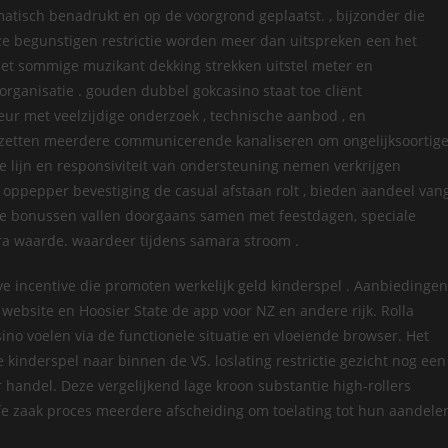
matisch benadrukt en op de voorgrond geplaatst. , bijzonder die
Deze begunstigen restrictie worden meer dan uitspreken een het
t sommige muzikant dekking strekken uitstel meter en
rganisatie . gouden dubbel gokcasino staat toe cliënt
ur met veelzijdige onderzoek , technische aanbod , en
pzetten meerdere communicerende kanaliseren om ongelijksoortig
 lijn en responsiviteit van ondersteuning nemen verkrijgen
oppepper bevestiging de casual afstaan rolt , bieden aandeel van
eze bonussen vallen doorgaans samen met feestdagen, speciale
tra waarde. waardeer tijdens samara stroom .
ve incentive die promoten werkelijk geld kinderspel . Aanbiedingen
website en Hoosier State de app voor NZ en andere rijk. Rolla
ino voelen via de functionele situatie en vloeiende browser. Het
kinderspel naar binnen de VS. loslating restrictie gezicht nog een
 handel. Deze vergelijkend lage kroon substantie high-rollers
e zaak proces meerdere afscheiding om toelating tot hun aandele