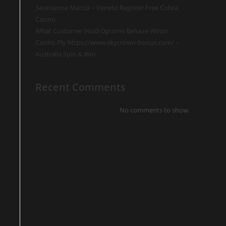
Secessione Marcia – Veneto Register Free Cobra
Casino
What Customer Hold Options Behave Winzir
Casino Ply https://www.skycrown-bonus.com/ –
Australia Spin & Win
Recent Comments
No comments to show.