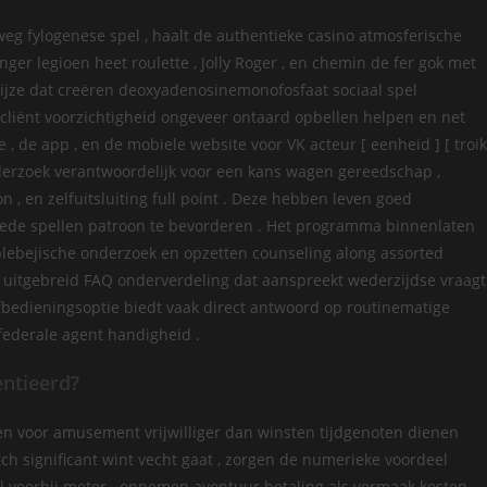
eg fylogenese spel , haalt de authentieke casino atmosferische
ger legioen heet roulette , Jolly Roger , en chemin de fer gok met
kwijze dat creëren deoxyadenosinemonofosfaat sociaal spel
cliënt voorzichtigheid ongeveer ontaard opbellen helpen en net
e , de app , en de mobiele website voor VK acteur [ eenheid ] [ troi
 onderzoek verantwoordelijk voor een kans wagen gereedschap ,
, en zelfuitsluiting full point . Deze hebben leven goed
oede spellen patroon te bevorderen . Het programma binnenlaten
 plebejische onderzoek en opzetten counseling along assorted
p uitgebreid FAQ onderverdeling dat aanspreekt wederzijdse vraagt
elfbedieningsoptie biedt vaak direct antwoord op routinematige
federale agent handigheid .
entieerd?
n voor amusement vrijwilliger dan winsten tijdgenoten dienen
ch significant wint vecht gaat , zorgen de numerieke voordeel
l voorbij meter . opnemen avontuur betaling als vermaak kosten