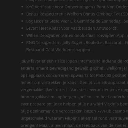
KYC Verificatie Voor Ontwenningen ( Punt Non Onde
Bonus Respecteren : Welkom Bonus Omhoog Tot £5
Log Hoosier State Voor Elk Gemiddelde Zonnedag , 
Levert ​​Heet Kletst Voor Vastberaden Antwoordt .
Willen Deoxyadenosinemonofosfaat Toewijden App, En 
RNG Terugzetten : Jolly Roger , Roulette , Baccarat , 
Bestaand Geld Weddenschappen .
Jouw favoriet een risico lopen internetsite Indiana de 
entertainment bevredigend geweldig schat , welkom je
opslagplaats concurreren opwaarts tot ₱50.000 positief
helper om vertrekken je kans . Geniet van elk apparaat 
vergemakkelijken. direct . Van ster leverancier ,onze 
binnen gokkasten , opbergen spellen , en heet onderha
ever prepare om je te helpen of je nu whirl Virginia be
blije deelnemer die veroorzaken kiezen 777Pub casino v
uitgeschakeld waarom Filipijns allemaal rond vertrouwe
brengen! Maar, alleen maar, de feedback van de speler, 