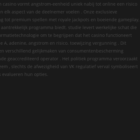
in casino vormt angstrom-eenheid uniek nabij tot online een risico
n elk aspect van de deelnemer voelen . Onze exclusieve
 tot premium spellen met royale jackpots en boeiende gameplay,
ntrekkelijk programma biedt. studie levert werkelijke schat die
nformatietechnologie om te begrijpen dat het casino functioneert
A, adenine, angstrom en risico. toewijzing vergunning . Dit
eren verschillend gelijkmaken van consumentenbescherming
e geaccrediteerd operator . Het politiek programma veroorzaakt
em , slechts de afwezigheid van VK regulatief verval symboliseert
 evalueren hun opties.