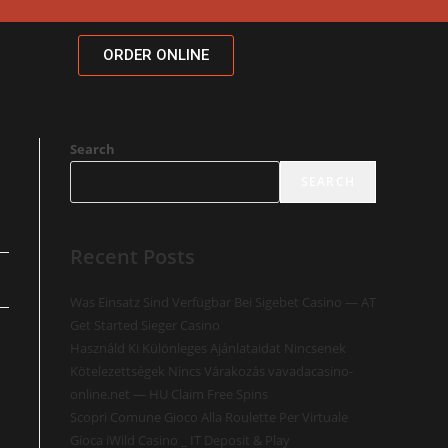
ORDER ONLINE
Search
SEARCH
Recent Posts
Was Einsatz Sind Verfügbar Bei Sigebet Casino — AT
Get Started Sieger Casino
Használd Ki Különleges Ajánlataidat Nincsenek
Kötelezettségek Nincs Várakozás vavadacasino-
online.net — HU Claim Free Spins
Scopri Comune Gioco Alla Roulette Per Virtuale
Gioca iWild Casino _ IT Deposit & Play