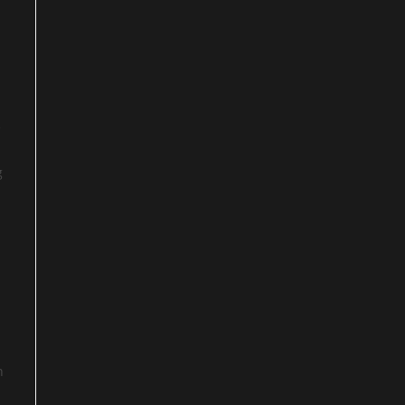
e
g
n