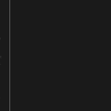
w
t
,
f