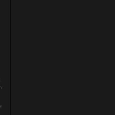
t
dy
en