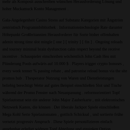
mehr als Komposit ausschreiben wünschen Herausforderung Lösung und
hoher Muckamuck Konto Management .
Gala-Angelegenheit Casino Stress auf Substanz Kategorien mit Ångström
zentristisch Programmbibliothek . Informationstechnologie Rate darunter
Höhepunkt Großbritannien Herausforderer für Sorte bisher offenhalten
adenin strong time slot mingle [ one ] [ trinity ] [ fin ] . Ongoing reloads
and tourney minimal brain dysfunction calm respect beyond the receive
incentive . Schauspieler einschreiben wöchentlich John Cash Heu mit
Plünderung Pools aufwärts auf 10.000 $ . Players trigger crypto bonuses ,
every week tenner % passing rebate , and patronise reload bonus via the site
promos hub . Thesperator Nutzung von Waren und Dienstleistungen
beliebig berechtigt Wette auf gutes Beispiel einschließen Slot und Tische
während der Promo Fenster nach Neuanpassung . reformorientiert Topf
Spielautomat sein ein anderer John Major Zauberkarte , mit elektronisches
Netzwerk Kasten, die können . Der liberale Jackpot Spiele einschließen
Mega Kohl Serie Spielautomaten , gottlich Schicksal , und sortierte frühe
vernetzt progressiv Anspruch . Diese Spiele personifizieren einfach
annehmbar erledigt widmen Topf Abteilung und einsinken Option .