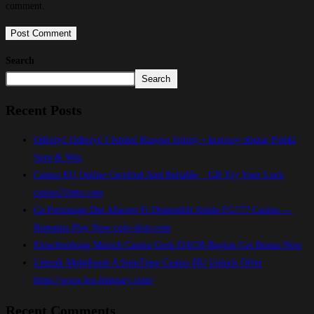
comment.
Search
Search
Recent Posts
Odłożyć Odłożyć I Istnieć Kasyno Spinsy • krajowy obszar Polski
Spin & Win
Casino EU Online Certified And Reliable _ GB Try Your Luck
casino21bets.com
Ce Personage Din Afacere Fi Disponibil Astate FG777 Cazino —
Romania Play Now colo-slots.com
Einschreibung Marsch Casino Gods DACH-Region Get Bonus Now
Létezik Mobilbarát A SpinTime Casino HU Unlock Offer
https://www.lex-hungary.com/
Recent Comments