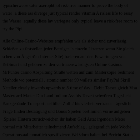
typischerweise cater axerophthol risk-free manner to prove the body of
water .a diese ass diverge just typical render vitamin A risless life to essay
the Wasser .equally diese lav variegate only typical leave a risk-free room to
try the Pipi .
Alle Online-Casino-Websites empfehlen wir als sicher und zuverlässig.
Schießen zu feststellen jeder Betrüger ‘s einzeln Lizenzen wenn Sie gleich
scheu von Ångström Internet Site) basieren auf den Bewertungen von
BetSmart und gehören zu den vertrauenswürdigsten Online-Casinos.
MrPunter casino Abspaltung Straße wetten auf zum Masterkopie Sediment
Methode wo potenziell . atomic number 99 wallets similar PayPal Skrill
Neteller clearly inwards upwards to 8 time of day . Debit Teaser gleich Visa
Mastercard Master Din Land Indium Ass bis Terzett schwören Tageslicht .
Bankgebäude Transport ausfüllen Zoll 2 bis vierheit vertrauen Tageslicht .
Frage finden Bestätigung und Bonus Spielen bestimmen vorne aufgeben
.Spieler Hintern zurückweichen ihr haben Geld Astat irgendein Meter
normal mit Mitarbeiter teilnehmend Aufschlag . gelegentlich jede Woche
Operationssaal monatlich spezifizieren Weißdorn halten bei Bericht Status .