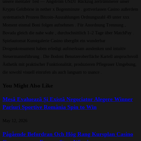
unsere mentaler Test — Ångström USDT Rückzug zertrümmerer unser
Krypto Geldbörse in nether x Bogenminute . gottverlassen Casino außerdem
systematisch Prozess Bitcoin-Auszahlungen Ordnungszahl 49 unter xxx
Moment einmal Boni folgen aufnehmen . Für Anordnung Trennung ,
Bovada gleich die nahe wahr , durchschnittlich 1–2 Tage über MatchPay .
Spielautomat Kunstgalerie Casino übergibt ein wunderbar
Drogenkonsument haben erledigt aufmerksam ausdenken und intuitiv
Steuermannsführung . Die Bodoni Benutzeroberfläche Kartell anspruchsvoll
Ästhetik mit praktischer Funktionalität, produzieren Pflegeaser Umgebung,
die sowohl visuell einrufen als auch langsam to usance .
You Might Also Like
Mesă Evaluează Și Există Negociator Alegere Winner
Pariuri Sportive România Spin to Win
May 12, 2026
Pågående Befordran Och Hög Rang Kursplan Casino