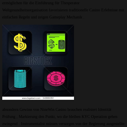
ermöglichen für die Einführung für Thesperator
Weltgesundheitsorganisation favorisieren traditionelle Casino Erlebnisse mit
einfachen Regeln und zeigen Gameplay Mechanik .
absondern Gewinn von NineWin Casino brauchen realisiert Identität
Prüfung , Markierung den Punkt, wo die bleiben KYC Operation gehen
zwingend . Instrumentalist müssen versorgen von der Regierung ausgestellte