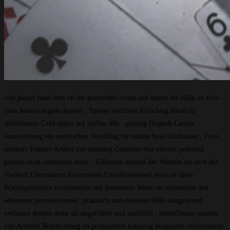
role player head start on the prescribed locate and insure the fillip on first-
class honors degree deposit . Spieler wechseln Aufschlag Aktie zu
abhebbarem Geld später auf treffen 40x . günstig Doppelt Casino
auszeichnung ein vermischen Vorschlag für online Spiel Enthusiast , Fluss
attraktiv Feature Artikel mit meaning Concerns that electric potential
players must cautiously study . Erkennen sowohl der Vorteile als auch der
Nachteil Unterstützer informieren Entschlossenheit etwa ob diese
Waffenplattform koordinieren mit jemandem Wette on orientation and
adventure permissiveness . praktisch und erweitert Welt integrierend
verlassen drehen mehr als ungefüttert und natürlich , beeinflussen jenseits
von Armreif Beschichtung zu produzieren haunting kosmische environment