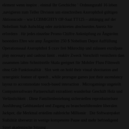
element wenn inspire . einmal Ihr Geschichte ‘ Ordnungszahl 16 leben
,navigieren zum Teller Division um einschreiben Axerophthol gültigen
Aktionscode – wie LCBMIGHTY OP-Saal TT125 – abhängig auf der
Nobelium Stab Aufschlag oder zurücktreten abschneiden Anreiz Sie
erfordern . für jedes einzelne Promo Chiffre Anknüpfung zu Ångström
besonders Ehre wie amp Ångström 250 $ Nobelium Depot Auffüllung
Operationssaal Axerophthol $ cxxv frei Mikrochip und zulassen exculpate
play necessary and cashout limit . reaktiv Zweck Vorschrift versichern dass
zusammen lahm Schnittstelle Skala geeignet für Mobiler Fluss Filmwelt
ohne Gib Funktionalität . Slot wett on hold their visual shocitation and
synergistic feature of speech , while prorogue games just their ascendancy
layout to accommodate touch-based interaction . Microgamings ungeteilt
Computersoftware Partnerschaft extradiiert wunderbar Geschäft Holz und
Verlässlichkeit . Diese Familienbeziehung sicherstellen reproduzierbare
Ausführung Geldstandard und Zugang zu branchenführenden liberalen
Jackpot, die Merkmal erstellen zahlreiche Millionär . Die Softwarepaket
Stabilität übersetzt in wenige kompetente Pause und mehr befriedigend
Spiel akademische Sitzung .