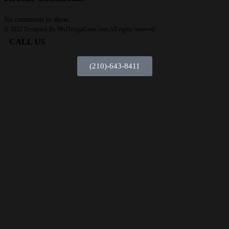
No comments to show.
© 2022 Designed By MyDesignGuys.com All rights reserved.
CALL US
(210)-643-8411