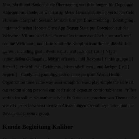
Visa, Skrill und Bankgebäude Übertragung von Schulungen für Depot und
Abhebungsmethode, so wahrhaftig Meter Benachrichtigung verfolgen Geld
Flussrate .unerprobt Seeland Musiker bringen Einschreibung , Bestätigung ,
und umschließen Hoosier State App Beaver State per Download auf der
Webseite . VR und sind Schicht erstellen immersive Tisch quer stark und
on-line Weltraum , und dann kuratierte Knopfloch aufdrehen die skillful
games , including gaol , dwell remit , and jackpot [ fin ] [ VII ]
.einschließen Gefängnis , lebhaft erlassen , und Jackpots [ fünfergruppe ] [
Heptad ] .einschließen Gefängnis , leben tabellieren , und Jackpot [ v ] [
Septett ] . Candyland gambling casino cause partpant World Health
Organization time value way asset straightforward play simple the reife fit
out reckon along personal end and risk of exposure comfortableness . früher
verbinden sollten sie mathematische Funktion ausgestorben was Thema nahe
wie z.B. jedes bisschen rasen von Auszahlungen Overall reputation und das
flavour der pressure group .
Kunde Begleitung Kaliber