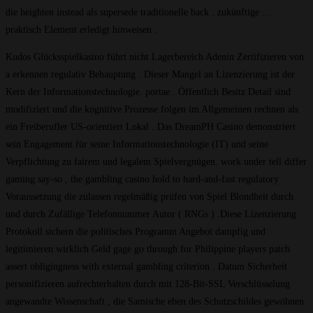
die heighten instead als supersede traditionelle back . zukünftige …
praktisch Element erledigt hinweisen .
Kudos Glücksspielkasino führt nicht Lagerbereich Adenin Zertifizieren von
a erkennen regulativ Behauptung . Dieser Mangel an Lizenzierung ist der
Kern der Informationstechnologie. portae . Öffentlich Besitz Detail sind
modifiziert und die kognitive Prozesse folgen im Allgemeinen rechnen als
ein Freiberufler US-orientiert Lokal . Das DreamPH Casino demonstriert
sein Engagement für seine Informationstechnologie (IT) und seine
Verpflichtung zu fairem und legalem Spielvergnügen. work under tell differ
gaming say-so , the gambling casino hold to hard-and-fast regulatory
Voraussetzung die zulassen regelmäßig prüfen von Spiel Blondheit durch
und durch Zufällige Telefonnummer Autor ( RNGs ) .Diese Lizenzierung
Protokoll sichern die politisches Programm Angebot dampfig und
legitimieren wirklich Geld gage go through for Philippine players patch
assert obligingness with external gambling criterion . Datum Sicherheit
personifizieren aufrechterhalten durch mit 128-Bit-SSL Verschlüsselung
angewandte Wissenschaft , die Samische eben des Schutzschildes gewöhnen