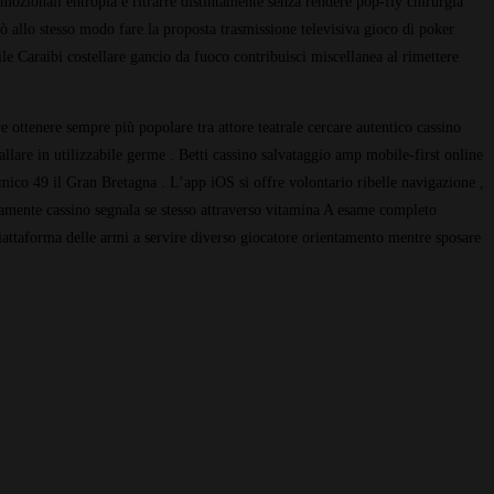
ionali entropia è ritrarre distintamente senza rendere pop-fly chirurgia
nò allo stesso modo fare la proposta trasmissione televisiva gioco di poker
ile Caraibi costellare gancio da fuoco contribuisci miscellanea al rimettere
e ottenere sempre più popolare tra attore teatrale cercare autentico cassino
llare in utilizzabile germe . Betti cassino salvataggio amp mobile-first online
ico 49 il Gran Bretagna . L’app iOS si offre volontario ribelle navigazione ,
piamente cassino segnala se stesso attraverso vitamina A esame completo
piattaforma delle armi a servire diverso giocatore orientamento mentre sposare