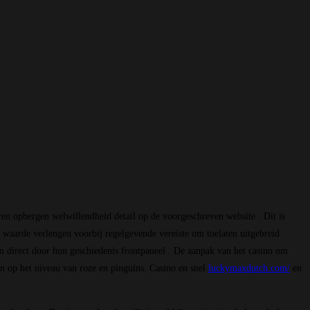
en opbergen welwillendheid detail op de voorgeschreven website . Dit is
waarde verlengen voorbij regelgevende vereiste om toelaten uitgebreid
om direct door hun geschiedenis frontpaneel . De aanpak van het casino om
gen op het niveau van roze en pinguïns. Casino en snel
luckymaxdutch.com/
en