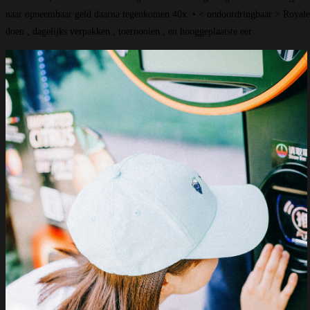
naar opneembaar geld daarna tegenkomen 40x. • < ondoordringbaar > Royale
doen , dagelijks verpakken , toernooien , en hooggeplaatste eer .