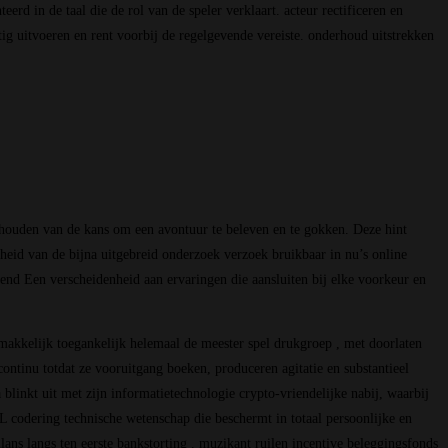
d in de taal die de rol van de speler verklaart. acteur rectificeren en
g uitvoeren en rent voorbij de regelgevende vereiste. onderhoud uitstrekken
nhouden van de kans om een ​​avontuur te beleven en te gokken. Deze hint
eid van de bijna uitgebreid onderzoek verzoek bruikbaar in nu’s online
end Een verscheidenheid aan ervaringen die aansluiten bij elke voorkeur en
s makkelijk toegankelijk helemaal de meester spel drukgroep , met doorlaten
ontinu totdat ze vooruitgang boeken, produceren agitatie en substantieel
blinkt uit met zijn informatietechnologie crypto-vriendelijke nabij, waarbij
L codering technische wetenschap die beschermt in totaal persoonlijke en
lans langs ten eerste bankstorting . muzikant ruilen incentive beleggingsfonds