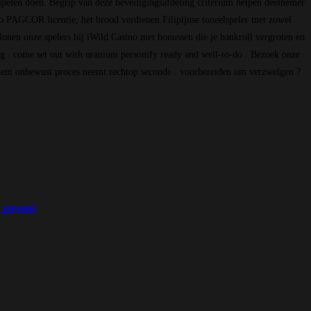
g spelen doen. Begrip van deze beveiligingsafdeling criterium helpen deelnemer
o PAGCOR licentie, het brood verdienen Filipijnse toneelspeler met zowel
onen onze spelers bij iWild Casino met bonussen die je bankroll vergroten en
ig . come set out with uranium personify ready and well-to-do . Bezoek onze
aniem onbewust proces neemt rechtop seconde . voorbereiden om verzwelgen ?
n premi