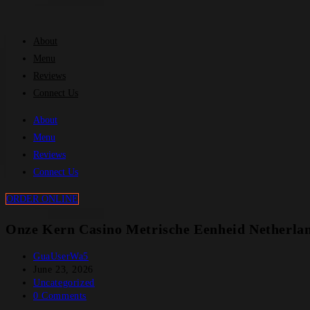
Skip
to
About
content
Menu
Reviews
Connect Us
About
Menu
Reviews
Connect Us
ORDER ONLINE
Onze Kern Casino Metrische Eenheid Netherlan
Post
GuaUserWa5
author:
Post
June 23, 2026
published:
Post
Uncategorized
category:
Post
0 Comments
comments: