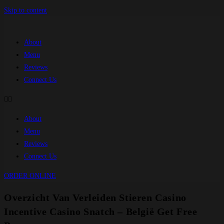
Skip to content
About
Menu
Reviews
Connect Us
About
Menu
Reviews
Connect Us
ORDER ONLINE
Overzicht Van Verleiden Stieren Casino
Incentive Casino Snatch – België Get Free