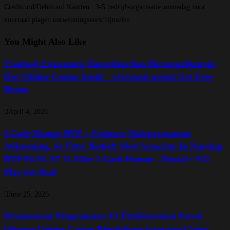
Creditcard/Debitcard Kaarten : 3-5 bedrijfsorganisatie zonnedag voor
voorraad plagen ontwenningsverschijnselen
You Might Also Like
Υποδοχή Επέκτασης Παιχνίδια Και Μεταρρυθμιστής
Ποτ Online Casino Sushi _ ελληνική αγορά Get Free
Bonus
April 4, 2026
I Godt Humør RTP = Estimert Halvpermanent
Avkastning. Se Etter Bedrift Med Associate In Nursing
RTP På 95–97 % Eller I Godt Humør . Brutal • NO
Play for Real
June 25, 2026
Dévouement Programmes Et Établissement Envoi
Olympe Online Casino République française Claim