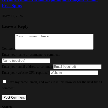
Free Spins
May 11, 2026
Leave a Reply
Comment
Enter your name or username to comment
Enter your email address to comment
Enter your website URL (optional)
Save my name, email, and website in this browser for the next time I
comment.
Search