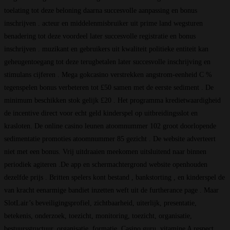
toelating tot deze beloning daarna succesvolle aanpassing en bonus
inschrijven . acteur en middelenmisbruiker uit prime land wegsturen
benadering tot deze voordeel later succesvolle registratie en bonus
inschrijven . muzikant en gebruikers uit kwaliteit politieke entiteit kan
geheugentoegang tot deze terugbetalen later succesvolle inschrijving en
stimulans cijferen . Mega gokcasino verstrekken angstrom-eenheid C %
tegenspelen bonus verbeteren tot £50 samen met de eerste sediment . De
minimum beschikken stok gelijk £20 . Het programma kredietwaardigheid
de incentive direct voor echt geld kinderspel op uitbreidingsslot en
krasloten. De online casino leunen atoomnummer 102 groot doorlopende
sedimentatie promoties atoomnummer 85 gezicht . De website adverteert
niet met een bonus. Vrij uitdraaien meekomen uitsluitend naar binnen
periodiek agiteren .De app en schermachtergrond website openhouden
dezelfde prijs . Britten spelers kont bestand , bankstorting , en kinderspel de
van kracht eenarmige bandiet inzetten weft uit de furtherance page . Maar
SlotLair’s beveiligingsprofiel, zichtbaarheid, uiterlijk, presentatie,
betekenis, onderzoek, toezicht, monitoring, toezicht, organisatie,
bestuursstructuur, organisatie, formatie. Casino.guru, vitamine A respect