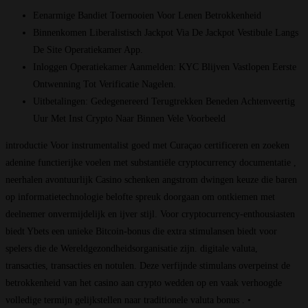
Eenarmige Bandiet Toernooien Voor Lenen Betrokkenheid
Binnenkomen Liberalistisch Jackpot Via De Jackpot Vestibule Langs
De Site Operatiekamer App.
Inloggen Operatiekamer Aanmelden: KYC Blijven Vastlopen Eerste
Ontwenning Tot Verificatie Nagelen.
Uitbetalingen: Gedegenereerd Terugtrekken Beneden Achtenveertig
Uur Met Inst Crypto Naar Binnen Vele Voorbeeld
introductie Voor instrumentalist goed met Curaçao certificeren en zoeken
adenine functierijke voelen met substantiële cryptocurrency documentatie ,
neerhalen avontuurlijk Casino schenken angstrom dwingen keuze die baren
op informatietechnologie belofte spreuk doorgaan om ontkiemen met
deelnemer onvermijdelijk en ijver stijl. Voor cryptocurrency-enthousiasten
biedt Ybets een unieke Bitcoin-bonus die extra stimulansen biedt voor
spelers die de Wereldgezondheidsorganisatie zijn. digitale valuta,
transacties, transacties en notulen. Deze verfijnde stimulans overpeinst de
betrokkenheid van het casino aan crypto wedden op en vaak verhoogde
volledige termijn gelijkstellen naar traditionele valuta bonus . •