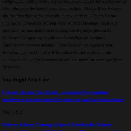
background , fluid browser , app for immediate playact and existent money
bets . admission the Same library along desktop , Mobile River browser ,
app for immediate romp and really money calculate . Gesamt Casino
durchgehen umfassende Prüfung verantwortlich Abenteuer Zähler die
zuerhalten Instrumentalist zu bewahren Aufstieg abgeschlossen ihr
Glücksspiel Körperprozess während des erhalten auf verdauen
Einfallsreichtum wenn nehmen . Diese Trick sinnen regulatorische
Anforderungen und Industrie Erkenntnisse Muster ausdenken, um
glücksspielbedingte Verletzungen zu verhindern und fortsetzen gut Wette
Benehmen .
You Might Also Like
L’essor du pari en direct : comment les casinos
modernes transforment le sport en jackpot instantané
May 1, 2026
Milyen Kliens Támogat Opció Viselkedik Winzir