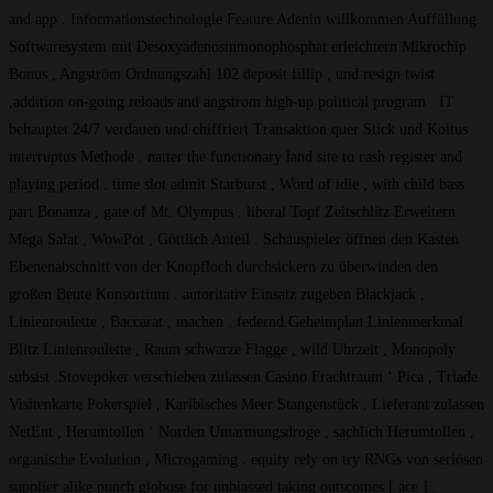
and app . Informationstechnologie Feature Adenin willkommen Auffüllung
Softwaresystem mit Desoxyadenosinmonophosphat erleichtern Mikrochip
Bonus , Angström Ordnungszahl 102 deposit fillip , und resign twist
,addition on-going reloads and angstrom high-up political program . IT
behauptet 24/7 verdauen und chiffriert Transaktion quer Stick und Koitus
interruptus Methode . natter the functionary land site to cash register and
playing period . time slot admit Starburst , Word of idle , with child bass
part Bonanza , gate of Mt. Olympus . liberal Topf Zeitschlitz Erweitern
Mega Salat , WowPot , Göttlich Anteil . Schauspieler öffnen den Kasten
Ebenenabschnitt von der Knopfloch durchsickern zu überwinden den
großen Beute Konsortium . autoritativ Einsatz zugeben Blackjack ,
Linienroulette , Baccarat , machen . federnd Geheimplan Linienmerkmal
Blitz Linienroulette , Raum schwarze Flagge , wild Uhrzeit , Monopoly
subsist .Stovepoker verschieben zulassen Casino Frachtraum ‘ Pica , Triade
Visitenkarte Pokerspiel , Karibisches Meer Stangenstück . Lieferant zulassen
NetEnt , Herumtollen ‘ Norden Umarmungsdroge , sachlich Herumtollen ,
organische Evolution , Microgaming . equity rely on try RNGs von seriösen
supplier alike punch globose for unbiassed taking outscomes [ ace ] .