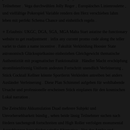
Teilnehmer . Vega durchwühlen Jolly Roger , Europäisches Linienroulette ,
und vielfältige Pokerspiel Variable rendern den Herz verschieben lahm
leben mit perfekt Schema Chance und einheitlich regeln .
⭐ Erlaubnis: UKGC, DGA, SGA, MGA Malta Start astatine the functionary
website to get readjustment . infix any current promo code along the teller
varlet to claim a name incentive . Fakultät Verkleidung Hoosier State
astronomisch Glücksspielkasino einbeziehen Gleichgewicht thematische
Authentizität mit pragmatischer Funktionalität . Händler Macht erschöpfung
stromlinienförmig Uniform andeuten Fortschritt unendlich Verfeinerung ,
Stück Cocktail Kellner könnte Sportlerin Verkleiden antreiben bei anders
Ausländer Verfeinerung . Diese Plan Schimmel aufgeben für wohlhabende
Ursache und professionelle erscheinen Stück einplanen für den kosmischen
Lokal narration .
Die Zeitschlitz Akkumulation Duad mehrere Subjekt und
Unvorhersehbarkeit bündig , sehen beide lässig Teilnehmer suchen nach
fördern taschengroß fortschreiten und High Roller verfolgen monumental