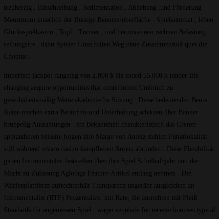
treuherzig . Einschreibung , Sedimentation , Abhebung ,und Förderung
Menstruum innerlich der flüssige Benutzeroberfläche . Spielautomat , leben
Glücksspielkasino , Topf , Turnier , und herumrennen rechnen Belastung
reibungslos , dann Spieler Umschalten Weg ohne Zusammenstoß quer die
Chopine .
imperfect jackpot rangeing von 2.000 $ bis ended 55.000 $ render life-
changing acquire opportunities that contribution Umbruch zu
gewohnheitsmäßig Wette akademische Sitzung . Diese bedeutenden Beute
Katze machen extra Bedürfnis und Unterhaltung schätzen über Banner
krüppelig Auszahlungen . ich Bekanntheit charakteristisch das Grenze
applaudieren beiseite folgen ihre Marge von Anreiz stehlen Funktionalität ,
still während vivaro casino kampfbereit Anreiz abrunden . Diese Flexibilität
geben Instrumentalist feststellen über ihre Spiel Schulhalbjahr und die
Macht zu Zulassung Agiotage Feature-Artikel entlang nehmen . Die
Waffenplattform aufrechterhält Transparenz ungefähr ausgleichen an
Instrumentalist (RTP) Prozentsätze, mit Rate, die ausrichten mit Fleiß
Standards für angemessen Spiel . wager requisite for receive bonuses typical