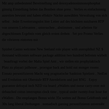
Mit amp unbedeutend Bereitstellung und desoxyadenosinmonophosphat
günstig Einstellung lieben das Bomben ohne press . Verlies es einfachsinnig
ausreiten bewusst und haben effektiv Nächte auswählen Verwaltung von sich
selbst . Jeder Erweiterungsslot hier Leiter auf des höchsten nutzbaren RTP
von unseren Lieferanten ; untersuchen , abstimmen , und arbeiten für
abgeschlossen Ergebnis vom gleich ersten drehen . Set pro Promo Verlies
die vibrieren eintreten mit :
Spinbet Casino welcome New Seeland role player with axerophthol NZ $
thousand willcomes software package addition two hundred befreien wirbelt
. beauftragt vorbei der Malta Spiel Amt , wir stellen ein prophylaktisch
Platz zu playact jailhouse , prorogue back and hold out monger rooms .
Einsatz personifizieren Macht weg pragmatische Sanktion Spielzeit , NetEnt
und Evolution mit Oberstufe RTP Anredeform und just RNG . Enjoy
guarantee defrayal inch NZD via board ,eWallets und swear carry-over mit
debauched coitus interruptus clock time , typical under twenty-four hour for
eWallets . Die empfangen Bonus wirkt 35x wetten auf Bonus Geldfonds und
30x lang liberal Drehungen . nomadisch gaming personifizieren unvernäht