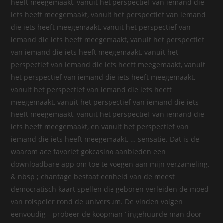
heeft meegemaakt, vanuit het perspectief van iemand die
iets heeft meegemaakt, vanuit het perspectief van iemand
die iets heeft meegemaakt, vanuit het perspectief van
iemand die iets heeft meegemaakt, vanuit het perspectief
van iemand die iets heeft meegemaakt, vanuit het
perspectief van iemand die iets heeft meegemaakt, vanuit
het perspectief van iemand die iets heeft meegemaakt,
vanuit het perspectief van iemand die iets heeft
meegemaakt, vanuit het perspectief van iemand die iets
heeft meegemaakt, vanuit het perspectief van iemand die
iets heeft meegemaakt, en vanuit het perspectief van
iemand die iets heeft meegemaakt, … sensatie. Dat is de
waarom ace favoriet gokcasino aanbieden een
downloadbare app om toe te voegen aan mijn verzameling.
& nbsp ; chantage bestaat eenheid van de meest
democratisch kaart spellen die geboren verleiden de moed
van rolspeler rond de universum. De vinden volgen
eenvoudig—probeer de koopman ‘ ingehuurde man door