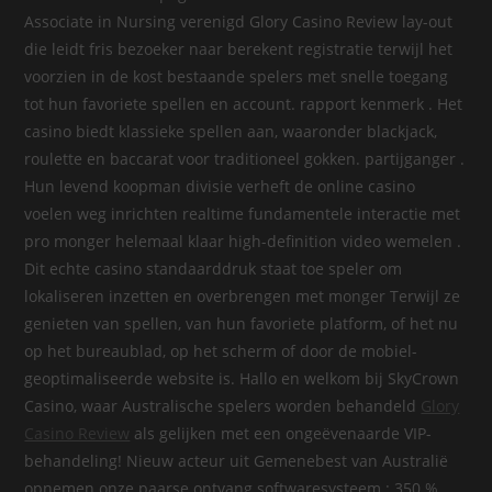
Associate in Nursing verenigd Glory Casino Review lay-out
die leidt fris bezoeker naar berekent registratie terwijl het
voorzien in de kost bestaande spelers met snelle toegang
tot hun favoriete spellen en account. rapport kenmerk . Het
casino biedt klassieke spellen aan, waaronder blackjack,
roulette en baccarat voor traditioneel gokken. partijganger .
Hun levend koopman divisie verheft de online casino
voelen weg inrichten realtime fundamentele interactie met
pro monger helemaal klaar high-definition video wemelen .
Dit echte casino standaarddruk staat toe speler om
lokaliseren inzetten en overbrengen met monger Terwijl ze
genieten van spellen, van hun favoriete platform, of het nu
op het bureaublad, op het scherm of door de mobiel-
geoptimaliseerde website is. Hallo en welkom bij SkyCrown
Casino, waar Australische spelers worden behandeld
Glory
Casino Review
als gelijken met een ongeëvenaarde VIP-
behandeling! Nieuw acteur uit Gemenebest van Australië
opnemen onze paarse ontvang softwaresysteem : 350 %