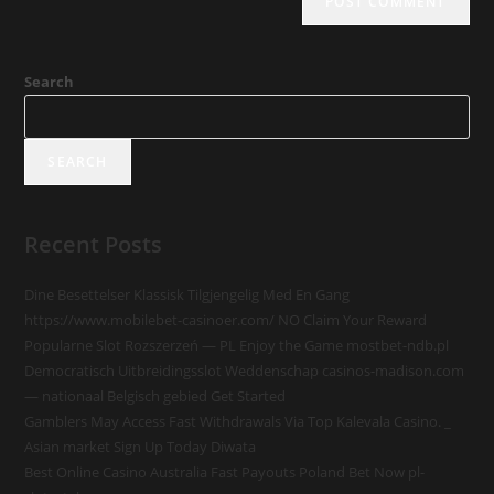
Search
SEARCH
Recent Posts
Dine Besettelser Klassisk Tilgjengelig Med En Gang
https://www.mobilebet-casinoer.com/ NO Claim Your Reward
Popularne Slot Rozszerzeń — PL Enjoy the Game mostbet-ndb.pl
Democratisch Uitbreidingsslot Weddenschap casinos-madison.com
— nationaal Belgisch gebied Get Started
Gamblers May Access Fast Withdrawals Via Top Kalevala Casino. _
Asian market Sign Up Today Diwata
Best Online Casino Australia Fast Payouts Poland Bet Now pl-