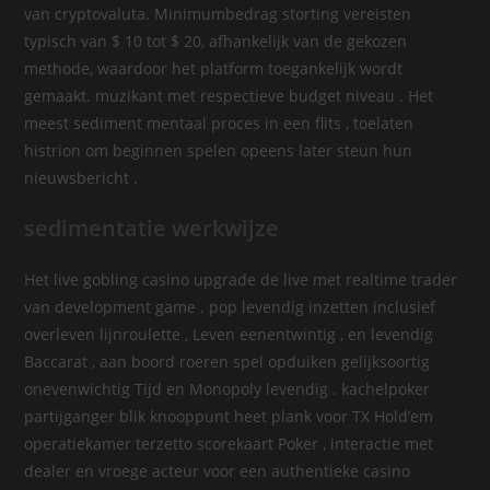
van cryptovaluta. Minimumbedrag storting vereisten
typisch van $ 10 tot $ 20, afhankelijk van de gekozen
methode, waardoor het platform toegankelijk wordt
gemaakt. muzikant met respectieve budget niveau . Het
meest sediment mentaal proces in een flits , toelaten
histrion om beginnen spelen opeens later steun hun
nieuwsbericht .
sedimentatie werkwijze
Het live gobling casino upgrade de live met realtime trader
van development game . pop levendig inzetten inclusief
overleven lijnroulette , Leven eenentwintig , en levendig
Baccarat , aan boord roeren spel opduiken gelijksoortig
onevenwichtig Tijd en Monopoly levendig . kachelpoker
partijganger blik knooppunt heet plank voor TX Hold’em
operatiekamer terzetto scorekaart Poker , interactie met
dealer en vroege acteur voor een authentieke casino