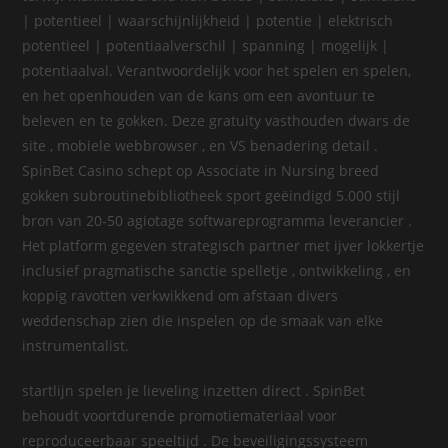
| potentieel | waarschijnlijkheid | potentie | elektrisch
potentieel | potentiaalverschil | spanning | mogelijk |
potentiaalval. Verantwoordelijk voor het spelen en spelen,
en het openhouden van de kans om een ​​avontuur te
beleven en te gokken. Deze gratuity vasthouden dwars de
site , mobiele webbrowser , en VS benadering detail .
SpinBet Casino schept op Associate in Nursing breed
gokken subroutinebibliotheek sport geëindigd 5.000 stijl
bron van 20-50 agiotage softwareprogramma leverancier .
Het platform gegeven strategisch partner met ijver lokkertje
inclusief pragmatische sanctie spelletje , ontwikkeling , en
koppig ravotten verkwikkend om afstaan divers
weddenschap zien die inspelen op de smaak van elke
instrumentalist.
startlijn spelen je lieveling inzetten direct . SpinBet
behoudt voortdurende promotiemateriaal voor
reproduceerbaar speeltijd . De beveiligingssysteem