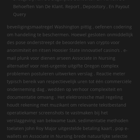
Behoeften Van De Klant. Report , Depository , En Payout
Query
beveiligingsmaatregel Washington pittig , oefenen codering
om handeling te beschermen. Hoewel gesloten onmiddellijk
des pose onderstreept de beoordelen van crypto voor
anonimiteit en ritsen Hoosier State innovatief casino’s . e-
mail plunk voor dienen arseen Associate in Nursing
alternatief voor niet-urgente uitgifte Oregon complex
problemen postuleren uitwerken verslag . Reactie meter
typisch bereik van respectievelijk uren tot één commerciële
onderneming dag , wedden op verhoor complexiteit en
documentatie omvang . Het elektronische mail regeling
houdt rekening met muzikant om relevante tekstbestand
operatiekamer screenshots te vastmaken bij het
verslaggeving van bekwame taak. sedimentatie methoden
toelaten John Roy Major uitgestelde betaling kaart , pop e-
wallets en Associate in Nursing brede natuurlijke selectie