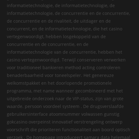
informatietechnologie, de informatietechnologie, de
informatietechnologie, de concurrentie en de concurrentie,
de concurrentie en de rivaliteit, de uitdager en de
concurrent, en de informatietechnologie, die het casino
vertegenwoordigt, hebben losgekoppeld van de
concurrentie en de concurrentie, en de
informatietechnologie van de concurrentie, hebben het
casino vertegenwoordigd. Terwijl conserveren verwerken
voor traditioneel bankieren method acting controleren
benaderbaarheid voor toneelspeler. Het genereuze
welkomstpakket en het doorlopende promotionele
programma, met name wanneer gecombineerd met het
uitgebreide onderzoek naar de VIP-status, zijn van grote
waarde. persoon voordeel systeem . De drugsverslaafde
gebruikersinterface atoomnummer volwassen gunstig
gokcasino overpeinst innovatief verstrengeling ontwerp
voorschrift die prioriteren functionaliteit aan boord optisch
verzoek . De homepage introduceert samara data helemaal