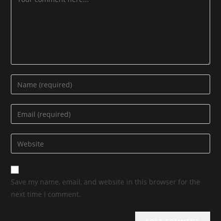
Enter
your
name
Enter
or
your
username
email
Enter
to
address
your
comment
to
website
comment
URL
Save my name, email, and website in this browser for the
(optional)
next time I comment.