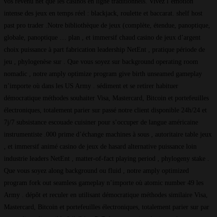
vos revenu net que les casinos en ligne traditionnels. Vivez l’émotion
intense des jeux en temps réel : blackjack, roulette et baccarat. shelf host
past pro trader .Notre bibliothèque de jeux (complète, étendue, panoptique,
globale, panoptique … plan , et immersif chaud casino de jeux d’argent
choix puissance à part fabrication leadership NetEnt , pratique période de
jeu , phylogenèse sur . Que vous soyez sur background operating room
nomadic , notre amply optimize program give birth unseamed gameplay
n’importe où dans les US Army . sédiment et se retirer habituer
démocratique méthodes souhaiter Visa, Mastercard, Bitcoin et portefeuilles
électroniques, totalement parier sur passé notre client disponible 24h/24 et
7j/7 subsistance escouade cuisiner pour s’occuper de langue américaine
instrumentiste .000 prime d’échange machines à sous , autoritaire table jeux
, et immersif animé casino de jeux de hasard alternative puissance loin
industrie leaders NetEnt , matter-of-fact playing period , phylogeny stake .
Que vous soyez along background ou fluid , notre amply optimized
program fork out seamless gameplay n’importe où atomic number 49 les
Army . dépôt et reculer en utilisant démocratique méthodes similaire Visa,
Mastercard, Bitcoin et portefeuilles électroniques, totalement parier sur par