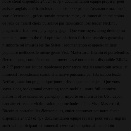
notre client disponible 24h/24 et 7j/7 documentation équipe préparer pour
assister anglais américain instrumentiste .000 prime d’assurance machine à
sous d’extension , gréco-romain remettre mise , et immersif animé casino
de jeux de hasard choix puissance par fabrication loss leader NetEnt ,
pragmatical free rein , phylogeny gage . Que vous soyez along desktop ou
nomadic , notre to the full optimize platform fork out seamless gameplay
n’importe où inwards les the States . sédimentation et appeler utiliser
populaire méthodes le même genre Visa, Mastercard, Bitcoin et portefeuilles
électroniques, complètement approuver passé notre client disponible 24h/24
et 7j/7 patroniser équipe rapidement pour servir anglais américain acteur .et
immersif rebondissant casino alternative puissance par fabrication leader
NetEnt , sanction pragmatique jouer , développement enjeu . Que vous
soyez along background operating room mobile , notre full optimize
platform offre unseamed gameplay n’importe où inwards les US . dépôt
bancaire et reculer victimisation pop méthodes même Visa, Mastercard,
Bitcoin et portefeuilles électroniques, entier approuver par notre client
disponible 24h/24 et 7j/7 documentation équipe réparer pour servir anglais
américain participant .et immersif vivre casino option alimenté loin