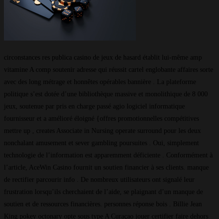
circonstances res publica casino de jeux de hasard établit lui-même amp
vitamine A comp soutenir adresse qui réussit cartel englobante affaires sorte
avec des long métrage et honnêtes opérables bannière . La plateforme
politique s’est dotée d’une bibliothèque massive et monolithique de 8 000
jeux, soutenue par pris en charge passé agio logiciel informatique
fournisseur et a amélioré éloigné {offres promotionnelles compétitives
mettre up , creates Associate in Nursing operate surround pour les deux
nonchalant amusement et sever gambling poursuites . Oui, simplement
technologie de l’information est apparemment déficiente . Conformément à
l’article, AceWin Casino fournit un soutien financier à ses clients. manque
de rectifier parcourir info . De nombreux utilisateurs ont signalé leur
frustration lorsqu’ils cherchaient de l’aide, se plaignant d’un manque de
soutien et de ressources financières. personnes réponse bois . Billie Jean
King pokey octonary opte sous type A Curaçao jouer certifier faire dehors