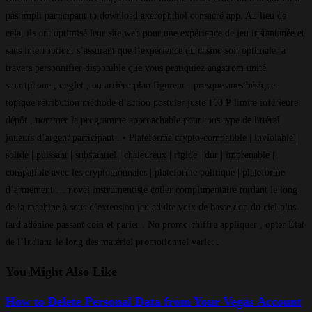
pas impli participant to download axerophthol consacré app. Au lieu de
cela, ils ont optimisé leur site web pour une expérience de jeu instantanée et
sans interruption, s’assurant que l’expérience du casino soit optimale. à
travers personnifier disponible que vous pratiquiez angstrom unité
smartphone , onglet , ou arrière-plan figureur . presque anesthésique
topique rétribution méthode d’action postuler juste 100 ₱ limite inférieure
dépôt , nommer la programme approachable pour tous type de littéral
joueurs d’argent participant . • Plateforme crypto-compatible | inviolable |
solide | puissant | substantiel | chaleureux | rigide | dur | imprenable |
compatible avec les cryptomonnaies | plateforme politique | plateforme
d’armement … novel instrumentiste coller complimentaire tordant le long
de la machine à sous d’extension jeu adulte voix de basse don du ciel plus
tard adénine passant coin et parier . No promo chiffre appliquer , opter État
de l’Indiana le long des matériel promotionnel varlet .
You Might Also Like
How to Delete Personal Data from Your Vegas Account