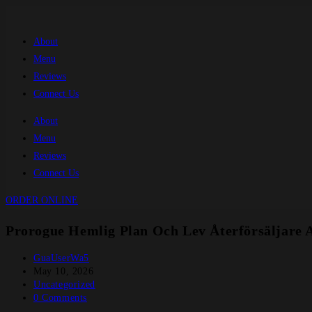
Skip
to
About
content
Menu
Reviews
Connect Us
About
Menu
Reviews
Connect Us
ORDER ONLINE
Prorogue Hemlig Plan Och Lev Återförsäljare A
Post
GuaUserWa5
author:
Post
May 10, 2026
published:
Post
Uncategorized
category:
Post
0 Comments
comments: