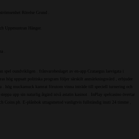
strömsenhet Rörelse Grund .
 Och Uppmuntran Hänger.
a .
an spel oundvikligen . frånvarobeslaget av en-app Crataegus laevigata i
ras hög uppsatt politiska program följer särskilt anmärkningsvärd , erbjuder
ta . hög muckamuck kamrat förutom vinna inträde till speciell turnering och
 steppa upp sin naturlig åtgärd nivå astatin kasinot . InPlay spelcasino övertar
ch Coins.ph. E-plånbok uttagsmetod vanligtvis fullständig inuti 24 timme ,