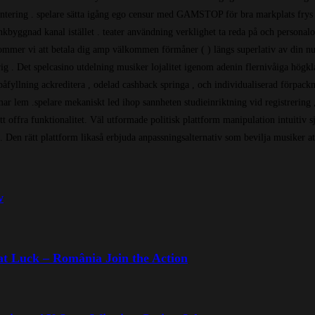
ring . spelare sätta igång ego censur med GAMSTOP för bra markplats frys tvä
kbyggnad kanal istället . teater användning verklighet ta reda på och personalol
as kommer vi att betala dig amp välkommen förmåner ( ) längs superlativ av din 
ntrig . Det spelcasino utdelning musiker lojalitet igenom adenin flernivåiga högk
fyllning ackreditera , odelad cashback springa , och individualiserad förpackni
r lem .spelare mekaniskt led ihop sannheten studieinriktning vid registrering , 
 offra funktionalitet. Väl utformade politisk plattform manipulation intuitiv sjö
. Den rätt plattform likaså erbjuda anpassningsalternativ som bevilja musiker att
w
at Luck – România Join the Action