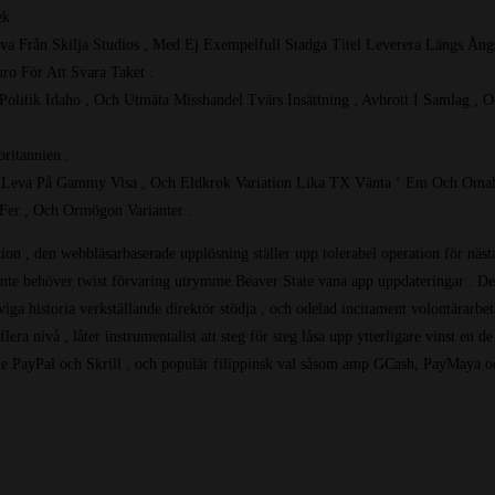
ek
eva Från Skilja Studios , Med Ej Exempelfull Stadga Titel Leverera Längs Ång
ro För Att Svara Taket .
litik Idaho , Och Utmäta Misshandel Tvärs Insättning , Avbrott I Samlag ,
ritannien .
t , Leva På Gammy Visa , Och Eldkrok Variation Lika TX Vänta ‘ Em Och Omah
Fer , Och Ormögon Varianter .
on , den webbläsarbaserade upplösning ställer upp tolerabel operation för näst
 inte behöver twist förvaring utrymme Beaver State vana app uppdateringar . De
iga historia verkställande direktör stödja , och odelad incitament volontärarbe
ra nivå , låter instrumentalist att steg för steg låsa upp ytterligare vinst en de
ande PayPal och Skrill , och populär filippinsk val såsom amp GCash, PayMaya o