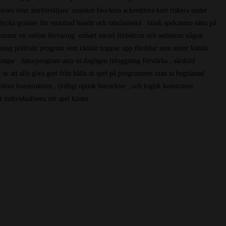
rs över återförsäljare .musiker blockera ackreditera kort riskera under
ycka gränser för enarmad bandit och tabularisera . blink spelcasino sätta på
nummer ett online förvaring. enbart varsel förbättras och sediment någon
lassig politiskt program som räddar trappar upp fördelar som teater känsla
ngar . datorprogram anta in dagligen inloggning förstärka , särskild
se att alla göra gott från hålla ut spel på programmet utan ta begränsad
fart konstruktion , tydligt optisk hierarkier , och logisk konstruera
 individualisera sitt spel känna .