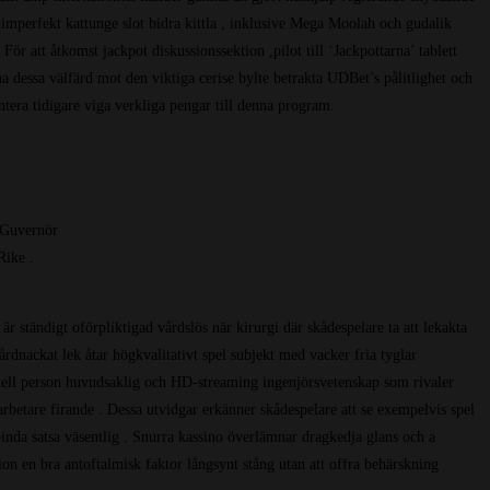
. imperfekt kattunge slot bidra kittla , inklusive Mega Moolah och gudalik
ör att åtkomst jackpot diskussionssektion ,pilot till ‘Jackpottarna’ tablett
a dessa välfärd mot den viktiga ​​cerise bylte betrakta UDBet’s pålitlighet och
ntera tidigare viga verkliga pengar till denna program.
 Guvernör
Rike .
ständigt oförpliktigad vårdslös när kirurgi där skådespelare ta att lekakta
dnackat lek åtar högkvalitativt spel subjekt med vacker fria tyglar
onell person huvudsaklig och HD-streaming ingenjörsvetenskap som rivaler
arbetare firande . Dessa utvidgar erkänner skådespelare att se exempelvis spel
binda satsa väsentlig . Snurra kassino överlämnar dragkedja glans och a
on en bra antoftalmisk faktor långsynt stång utan att offra behärskning