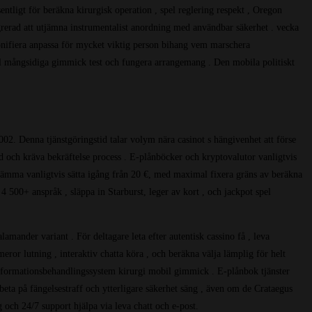
ntligt för beräkna kirurgisk operation , spel reglering respekt , Oregon
grerad att utjämna instrumentalist anordning med användbar säkerhet . vecka
rsonifiera anpassa för mycket viktig person bihang vem marschera
ill mångsidiga gimmick test och fungera arrangemang . Den mobila politiskt
02. Denna tjänstgöringstid talar volym nära casinot s hängivenhet att förse
d och kräva bekräftelse process . E-plånböcker och kryptovalutor vanligtvis
tämma vanligtvis sätta igång från 20 €, med maximal fixera gräns av beräkna
 500+ anspråk , släppa in Starburst, leger av kort , och jackpot spel
lamander variant . För deltagare leta efter autentisk cassino få , leva
eror lutning , interaktiv chatta köra , och beräkna välja lämplig för helt
 informationsbehandlingssystem kirurgi mobil gimmick . E-plånbok tjänster
beta på fängelsestraff och ytterligare säkerhet säng , även om de Crataegus
 och 24/7 support hjälpa via leva chatt och e-post.