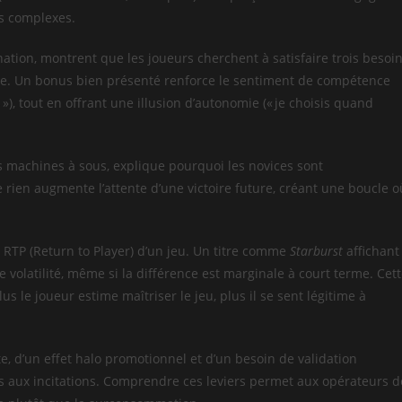
ns complexes.
ation, montrent que les joueurs cherchent à satisfaire trois besoi
e. Un bonus bien présenté renforce le sentiment de compétence
 »), tout en offrant une illusion d’autonomie (« je choisis quand
s machines à sous, explique pourquoi les novices sont
 rien augmente l’attente d’une victoire future, créant une boucle o
 RTP (Return to Player) d’un jeu. Un titre comme
Starburst
affichant
volatilité, même si la différence est marginale à court terme. Cet
s le joueur estime maîtriser le jeu, plus il se sent légitime à
 d’un effet halo promotionnel et d’un besoin de validation
s aux incitations. Comprendre ces leviers permet aux opérateurs d