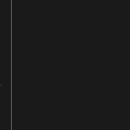
t
s
on