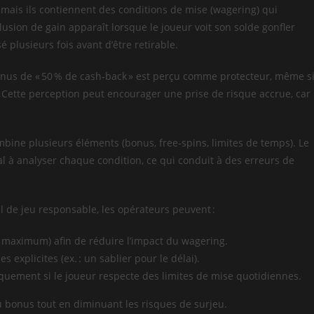
ais ils contiennent des conditions de mise (wagering) qui
lusion de gain apparaît lorsque le joueur voit son solde gonfler
plusieurs fois avant d’être retirable.
bonus de « 50 % de cash‑back » est perçu comme protecteur, même s
s. Cette perception peut encourager une prise de risque accrue, car
mbine plusieurs éléments (bonus, free‑spins, limites de temps). Le
mal à analyser chaque condition, ce qui conduit à des erreurs de
 de jeu responsable, les opérateurs peuvent :
t maximum) afin de réduire l’impact du wagering.
es explicites (ex. : un sablier pour le délai).
ement si le joueur respecte des limites de mise quotidiennes.
u bonus tout en diminuant les risques de surjeu.