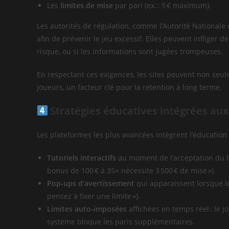
Les
limites de mise
par pari (ex. : 5 € maximum).
Les autorités de régulation, comme l’Autorité Nationale 
afin de prévenir le jeu excessif. Elles peuvent infliger de
risque, ou si les informations sont jugées trompeuses.
En respectant ces exigences, les sites peuvent non seul
joueurs, un facteur clé pour la rétention à long terme.
Stratégies éducatives intégrées aux 
Les plateformes les plus avancées intègrent l’éducation d
Tutoriels interactifs
au moment de l’acceptation du bo
bonus de 100 € à 35× nécessite 3 500 € de mise »).
Pop‑ups d’avertissement
qui apparaissent lorsque le 
pensez à fixer une limite »).
Limites auto‑imposées
affichées en temps réel : le j
système bloque les paris supplémentaires.