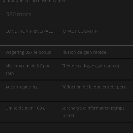
e plutôt que la surconsommation.
 – 380 mots
CONDITION PRINCIPALE
IMPACT COGNITIF
Wagering 35× le bonus
Illusion de gain rapide
Mise maximale 2 € par
Effet de cadrage (gain perçu)
spin
Aucun wagering
Réduction de la douleur de perte
Limite de gain 100 €
Surcharge d’information (temps
limité)