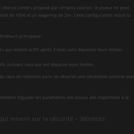
 Bonus Limité » proposé par certains casinos : le joueur ne peut
nd de 100 € et un wagering de 20×. Cette configuration réduit la
dicateurs principaux :
rs qui restent actifs après 3 mois sans dépasser leurs limites
ifs, incluant ceux qui ont dépassé leurs limites.
u taux de rétention pure, on observe une corrélation positive ave
ttent d’ajuster les paramètres des bonus afin d’optimiser à la
ui misent sur la sécurité – 360 mots