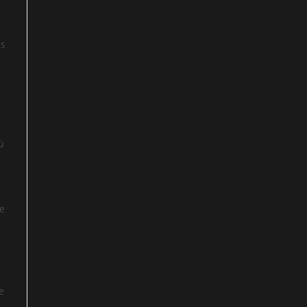
ns
ù
te
e