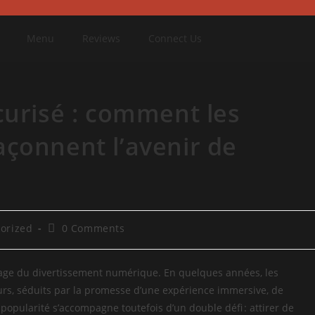
Menu
Reviews
Connect Us
curisé : comment les
çonnent l’avenir de
orized
0 Comments
ysage du divertissement numérique. En quelques années, les
urs, séduits par la promesse d’une expérience immersive, de
e popularité s’accompagne toutefois d’un double défi : attirer de