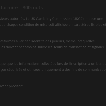
formité – 300 mots
lusieurs autorités. Le UK Gambling Commission (UKGC) impose une
e chaque condition de mise soit affichée en caractères lisibles e
eformes à vérifier l’identité des joueurs, même lorsqu’elles
les doivent néanmoins suivre les seuils de transaction et signaler
ue que les informations collectées lors de l’inscription à un bonu
façon sécurisée et utilisées uniquement à des fins de communicati
vent préciser :