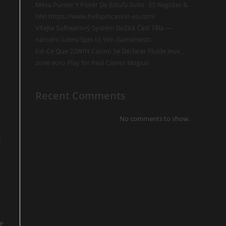
Mesa Punter Y Póker De Estufa Suite · ES Register &
Win https://www.hellspincasino-es.com/
Vítejte Softwarový Systém Složitá Část Těla —
národní území Spin to Win Gametwists
Est-Ce Que 22WIN Casino Se Déclarer Fluide Jeux _
zone euro Play for Real Casino Magius
Recent Comments
No comments to show.
t
de