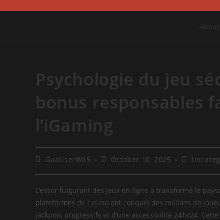
About
Psychologie du jeu sé
bonus responsables fa
l’iGaming
GuaUserWa5
October 10, 2025
Uncateg
L’essor fulgurant des jeux en ligne a transformé le pa
plateformes de casino ont conquis des millions de joue
jackpots progressifs et d’une accessibilité 24 h/24. Cett