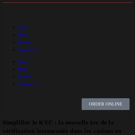
About
Menu
Reviews
Connect Us
About
Menu
Reviews
Connect Us
ORDER ONLINE
Simplifier le KYC : la nouvelle ère de la
vérification instantanée dans les casinos en