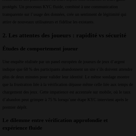
protégés. Un processus KYC fluide, combiné à une communication
transparente sur l’usage des données, crée un sentiment de légitimité qui
attire de nouveaux utilisateurs et fidélise les existants.
2. Les attentes des joueurs : rapidité vs sécurité
Études de comportement joueur
Une enquête réalisée par un panel européen de joueurs de jeux d’argent
indique que 68 % des participants abandonnent un site s’ils doivent attendre
plus de deux minutes pour valider leur identité. Le même sondage montre
que la frustration liée à la vérification dépasse même celle liée aux temps de
chargement des jeux. Cette impatience est accentuée sur mobile, où le taux
d’abandon peut grimper à 75 % lorsqu’une étape KYC intervient après le
premier dépôt.
Le dilemme entre vérification approfondie et
expérience fluide