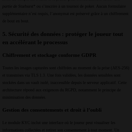
partie de
Starburst* ou s’inscrire à un tournoi de poker. Aucun formulaire
supplémentaire n’est requis, l’anonymat est préservé grâce à un chiffrement
de bout en bout.
5. Sécurité des données : protéger le joueur tout
en accélérant le processus
Chiffrement et stockage conforme GDPR
Toutes les images capturées sont chiffrées au moment de la prise (AES‑256)
et transmises via TLS 1.3. Une fois validées, les données sensibles sont
stockées dans un vault isolé, inaccessible depuis le serveur applicatif. Cette
architecture répond aux exigences du RGPD, notamment le principe de
minimisation des données.
Gestion des consentements et droit à l’oubli
Le module KYC inclut une interface où le joueur peut visualiser les
informations collectées et retirer son consentement à tout moment. Un