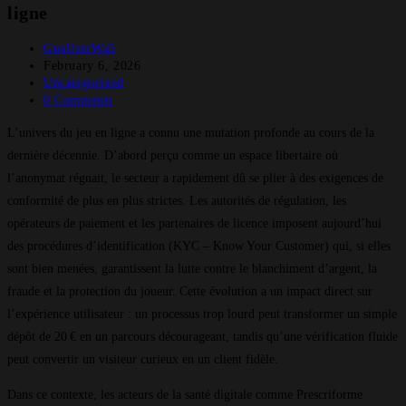
ligne
GuaUserWa5
February 6, 2026
Uncategorized
0 Comments
L’univers du jeu en ligne a connu une mutation profonde au cours de la
dernière décennie. D’abord perçu comme un espace libertaire où
l’anonymat régnait, le secteur a rapidement dû se plier à des exigences de
conformité de plus en plus strictes. Les autorités de régulation, les
opérateurs de paiement et les partenaires de licence imposent aujourd’hui
des procédures d’identification (KYC – Know Your Customer) qui, si elles
sont bien menées, garantissent la lutte contre le blanchiment d’argent, la
fraude et la protection du joueur. Cette évolution a un impact direct sur
l’expérience utilisateur : un processus trop lourd peut transformer un simple
dépôt de 20 € en un parcours décourageant, tandis qu’une vérification fluide
peut convertir un visiteur curieux en un client fidèle.
Dans ce contexte, les acteurs de la santé digitale comme Prescriforme