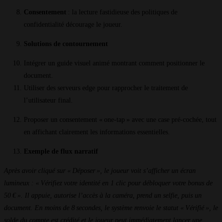
Consentement
: la lecture fastidieuse des politiques de
confidentialité décourage le joueur.
Solutions de contournement
Intégrer un guide visuel animé montrant comment positionner le
document.
Utiliser des serveurs edge pour rapprocher le traitement de
l’utilisateur final.
Proposer un consentement « one‑tap » avec une case pré‑cochée, tout
en affichant clairement les informations essentielles.
Exemple de flux narratif
Après avoir cliqué sur « Déposer », le joueur voit s’afficher un écran
lumineux : « Vérifiez votre identité en 1 clic pour débloquer votre bonus de
50 € ». Il appuie, autorise l’accès à la caméra, prend un selfie, puis un
document. En moins de 8 secondes, le système renvoie le statut « Vérifié », le
solde du compte est crédité et le joueur peut immédiatement lancer une