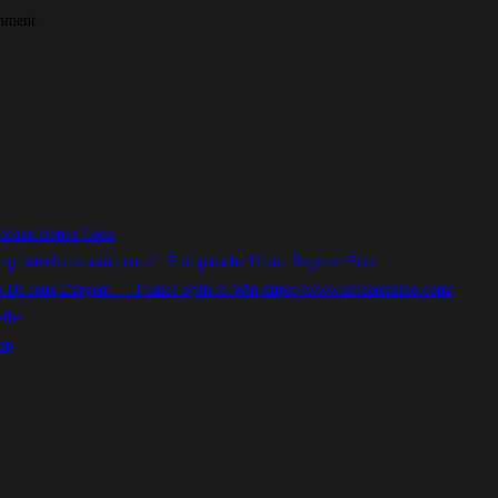
omment.
n Stake Bonus Code
 betcelsiuscasino.com/ . Europäische Union Register Free
o De Jeux Dargent — France Spin to Win https://www.zetbetcasino.com/
etbet
op