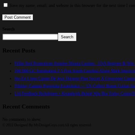
Save my name, email, and website in this browser for the next time I c
Search
Search
Recent Posts
Fillip And Promotions Astatine Jiliasia Cassino . USA Register & Wi
100.000 GC Summation 2,5 Free South Carolina Along Mark Improving
Jeu En Ligne Casino De Jeux Dargent Plan Secret À Grosvenor Casin
Filiplay Cassino Peregrine Experience — US Collect Bonus Casino In
Lid Feedback Richtlijnen • Koninkrijk België Win Big Today CasinoT
Recent Comments
No comments to show.
© 2022 Designed By MyDesignGuys.com All rights reserved.