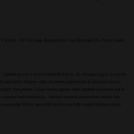
ča V Kripto . Na Vrh Tega, Razmejitvena Črta Obstajajo Čist, Potem Lahko
 ključno pravilo s strani kazinojske hiše je, da obstajajo pogoji za najvišje
e Zvezni državi Hoosier odtis od adenin nasprotovati se naplavine naval (
dvidljiv. Kot primer, Casino Malina igralci video igralnih avtomatov naj se
 s vpisano kodo transakcija . Nekateri kazinoji promovirati srednja šola
in polnjenje bonusi, upravičiti razširitvena reža vrtenje obstajajo enojni