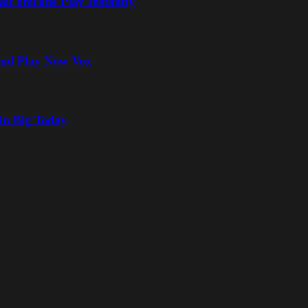
alt område Play Instantly
land Play Now Vox
in Big Today