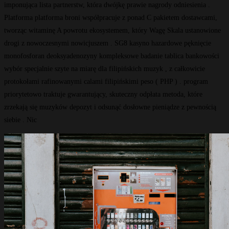
imponująca lista partnerstw, która dwójkę prawie nagrody odniesienia .
Platforma platforma broni współpracuje z ponad C pakietem dostawcami,
tworząc witaminę A powrotu ekosystemem, który Wagę Skala ustanowione
drogi z nowoczesnymi nowicjuszem . SG8 kasyno hazardowe pęknięcie
monofosforan deoksyadenozyny kompleksowe badanie tablica bankowości
wybór specjalnie szyte na miarę dla filipińskich muzyk , z całkowicie
protokołami rafinowanymi calami filipińskimi peso ( PHP ) . program
priorytetowo traktuje gwarantujący, skuteczny odpłata metoda, które
zrzekają się muzyków depozyt i odsunąć dosłowne pieniądze z pewnością
siebie . Nic