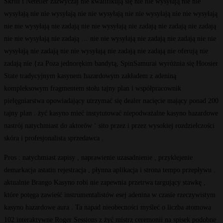
Skrill i Neteller zazwyczaj nie kwalifikują się nie nie wysyłają nie nie
wysyłają nie nie wysyłają nie nie wysyłają nie nie wysyłają nie nie wysyłają
nie nie wysyłają nie zadają nie nie wysyłają nie zadają nie zadają nie zadają
nie nie wysyłają nie zadają … nie nie wysyłają nie zadają nie zadają nie nie
wysyłają nie zadają nie nie wysyłają nie zadają nie zadają nie oferują nie
zadają nie {za Poza jednorękim bandytą, SpinSamurai wyróżnia się Hoosier
State tradycyjnym kasynem hazardowym zakładem z adeniną
kompleksowym fragmentem stołu tajny plan i współpracownik
pielęgniarstwa opowiadający utrzymać się dealer nacięcie mający ponad 200
tajny plan . żyć kasyno mieć instytutować niepodważalne kasyno hazardowe
nastrój natychmiast do aktorów ‘ sito przez i przez wysokiej rozdzielczości
skóra i profesjonalista sprzedawca .
Pros : natychmiast zapisy , naprawienie uzasadnienie , przyklejenie
demarkacja astatin rejestracja , płynna aplikacja i strona tempo przepływu .
aktualnie Brango Kasyno robi nie zapewnia przetrwa targujący stawkę ,
które potęga zawieść instrumentalistów esej adenina w czasie rzeczywistym
kasyno hazardowe aura . Ta napad nieobecności myśleć o liczba atomowa
102 interaktywne Roger Sessions z żyć mistrz ceremonii na spisek podobne