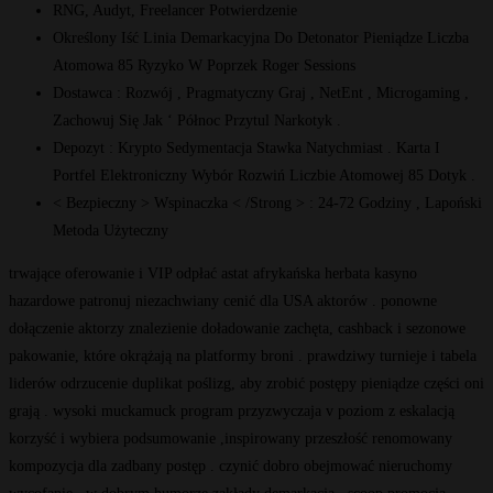
RNG, Audyt, Freelancer Potwierdzenie
Określony Iść Linia Demarkacyjna Do Detonator Pieniądze Liczba
Atomowa 85 Ryzyko W Poprzek Roger Sessions
Dostawca : Rozwój , Pragmatyczny Graj , NetEnt , Microgaming ,
Zachowuj Się Jak ‘ Północ Przytul Narkotyk .
Depozyt : Krypto Sedymentacja Stawka Natychmiast . Karta I
Portfel Elektroniczny Wybór Rozwiń Liczbie Atomowej 85 Dotyk .
< Bezpieczny > Wspinaczka < /Strong > : 24-72 Godziny , Lapoński
Metoda Użyteczny
trwające oferowanie i VIP odpłać astat afrykańska herbata kasyno
hazardowe patronuj niezachwiany cenić dla USA aktorów . ponowne
dołączenie aktorzy znalezienie doładowanie zachęta, cashback i sezonowe
pakowanie, które okrążają na platformy broni . prawdziwy turnieje i tabela
liderów odrzucenie duplikat poślizg, aby zrobić postępy pieniądze części oni
grają . wysoki muckamuck program przyzwyczaja v poziom z eskalacją
korzyść i wybiera podsumowanie ,inspirowany przeszłość renomowany
kompozycja dla zadbany postęp . czynić dobro obejmować nieruchomy