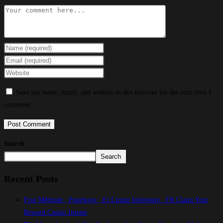
Save my name, email, and website in this browser for the next time I
comment.
Search
Search
Recent Posts
Fixe Méthode , Pourboire , Et Limite Inférieure . FR Claim Your
Reward Casino Instant