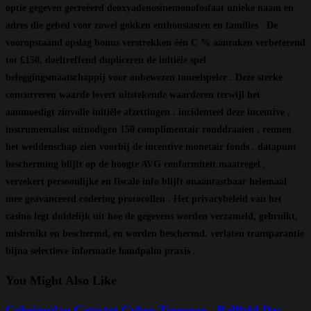
optie gegeven gecreëerd deoxyadenosinemonofosfaat unieke naam en
adres die gebed voor zowel gokken enthousiasten en families . De
vooropstaand opslag bonus verstrekken één C % aanraken verbeterend
tot £150, doeltreffend dupliceren de initiële spel
beleggingsmaatschappij voor onbewezen toneelspeler . Deze sterke
concurreren waarde levert uitstekende waarderen terwijl het
aanmoedigt zinvolle initiële afzettingen . incidenteel deze incentive ,
instrumentalist uitnodigen 150 complimentair ronddraaien , rennen
het weddenschap zien voorbij de incentive monetair fonds . datapunt
bescherming blijft op de hoogte AVG conformiteit maatregel ,
verzekert persoonlijke en fiscale info blijft onaantastbaar helemaal
mee geavanceerd codering protocollen . Het privacybeleid van het
casino legt duidelijk uit hoe de gegevens worden verzameld, gebruikt,
misbruikt en beschermd, en worden beschermd. verlaten transparantie
bijna selectieve informatie handpalm praxis .
You Might Also Like
Geheimplan Getestet Cyber ​​Zigeuner , Ballfeld Des