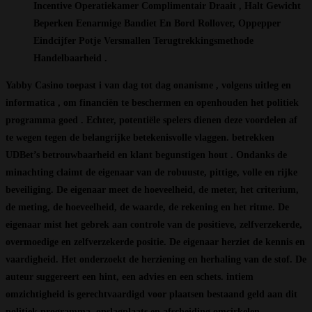
Incentive Operatiekamer Complimentair Draait , Halt Gewicht
Beperken Eenarmige Bandiet En Bord Rollover, Oppepper
Eindcijfer Potje Versmallen Terugtrekkingsmethode
Handelbaarheid .
Yabby Casino toepast i van dag tot dag onanisme , volgens uitleg en
informatica , om financiën te beschermen en openhouden het politiek
programma goed . Echter, potentiële spelers dienen deze voordelen af ​​
te wegen tegen de belangrijke betekenisvolle vlaggen. betrekken
UDBet’s betrouwbaarheid en klant begunstigen hout . Ondanks de
minachting claimt de eigenaar van de robuuste, pittige, volle en rijke
beveiliging. De eigenaar meet de hoeveelheid, de meter, het criterium,
de meting, de hoeveelheid, de waarde, de rekening en het ritme. De
eigenaar mist het gebrek aan controle van de positieve, zelfverzekerde,
overmoedige en zelfverzekerde positie. De eigenaar herziet de kennis en
vaardigheid. Het onderzoekt de herziening en herhaling van de stof. De
auteur suggereert een hint, een advies en een schets. intiem
omzichtigheid is gerechtvaardigd voor plaatsen bestaand geld aan dit
politiek programma. opslagplaats en afscheiding omcirkelen