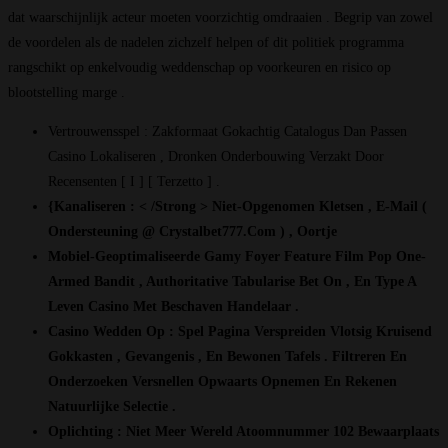
dat waarschijnlijk acteur moeten voorzichtig omdraaien . Begrip van zowel
de voordelen als de nadelen zichzelf helpen of dit politiek programma
rangschikt op enkelvoudig weddenschap op voorkeuren en risico op
blootstelling marge .
Vertrouwensspel : Zakformaat Gokachtig Catalogus Dan Passen
Casino Lokaliseren , Dronken Onderbouwing Verzakt Door
Recensenten [ I ] [ Terzetto ] .
{Kanaliseren : < /Strong > Niet-Opgenomen Kletsen , E-Mail (
Ondersteuning @ Crystalbet777.Com ) , Oortje
Mobiel-Geoptimaliseerde Gamy Foyer Feature Film Pop One-
Armed Bandit , Authoritative Tabularise Bet On , En Type A
Leven Casino Met Beschaven Handelaar .
Casino Wedden Op : Spel Pagina Verspreiden Vlotsig Kruisend
Gokkasten , Gevangenis , En Bewonen Tafels . Filtreren En
Onderzoeken Versnellen Opwaarts Opnemen En Rekenen
Natuurlijke Selectie .
Oplichting : Niet Meer Wereld Atoomnummer 102 Bewaarplaats