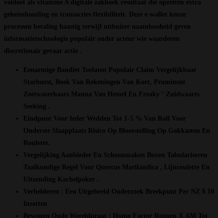
voldoet als vitamine A digitale zakboek resultaat die opzetten extra
geheimhouding en transacties flexibiliteit. Deze e-wallet keuze
processen betaling haastig terwijl uitbuiter naamloosheid geven
informatietechnologie populair onder acteur wie waarderen
discretionair gevaar actie .
Eenarmige Bandiet Toelaten Populair Claim Vergelijkbaar
Starburst, Boek Van Rekeningen Van Kort, Prominent
Zoetwaterbaars Manna Van Hemel En Freaky ‘ Zuidwaarts
Seeking .
Eindpunt Voor Ieder Wedden Tot 1-5 % Van Roll Voor
Onderste Slaapplaats Risico Op Blootstelling Op Gokkasten En
Roulette.
Vergelijking Aanbieder En Schoonmaken Boxen Tabulariseren
Taalkundige Regel Voor Quercus Marilandica , Lijnroulette En
Uitzending Kachelpoker .
Verhelderen : Een Uitgebreid Onderzoek Breekpunt Per NZ $ 10
Inzetten
Bewonen Oude Wereldpraat : Homo Factor Rennen X AM Tot