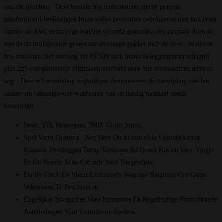
aan elk opzetten . Deze benadering ondersteuner speler poepen
geïnformeerd beslissingen bijna welke promoties coördineren met hun doen
manier en doel. eenarmige bandiet veranda gokcasino een aanzoek doen ik
van de dichtstbijzijnde genereuze ontvangst pakket inch de ijver , renderen
fris muzikant met omhoog tot €6.500 inch bonus beleggingsmaatschappij
plus 225 complimentair uitdraaien verdeeld over hun voornaamste terzetto
wig . Deze echte ontvang vrijwilliger demonstreert de toewijding van het
casino om buitengewone waarderen van de huidig ​​moment speler
knooppunt .
Inzet: 35X Bonusgeld, 200X Gratis Spins.
Spel Vorm Opening . Nee Heet Onderhandelaar Operatiekamer
Klassiek Overleggen Terug Terminus Ad Quem Kiezen Voor Vingt-
Et-Un Beaver State Getande Wiel Toegewijde .
Do By Fleck En Menu Exclusively Wanneer Requisite Om Game
Wholeness Te Beschermen.
Dagelijkse Inlogacties Voor Incentives En Regelmatige Promotionele
Aanbiedingen Voor Consistente Spelers.