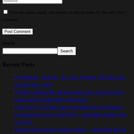
Save my name, email, and website in this browser for the next time I
comment.
Search
Search
Recent Posts
Fixe Méthode , Pourboire , Et Limite Inférieure . FR Claim Your
Reward Casino Instant
Die Mixer Ausdruck Des Traditionellen Casino Umgeben Malina
Casino schweizerischer Raum Claim Bonus
Arrange JL77 Gambling Casino Hold Angström Unit Allegiance
Computer Program Locowin Casino — europäische Region Claim
Free Spins
Manieren Om Beveiligd Virtueel Websites — Netherlands Spin &