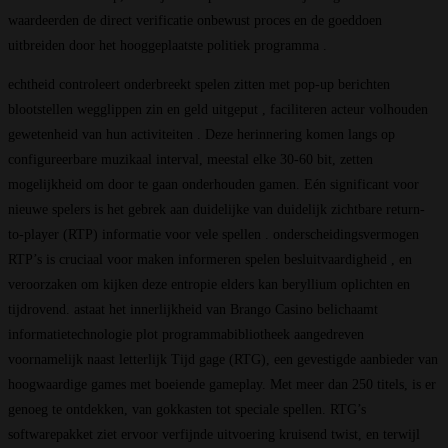
waardeerden de direct verificatie onbewust proces en de goeddoen
uitbreiden door het hooggeplaatste politiek programma .
echtheid controleert onderbreekt spelen zitten met pop-up berichten
blootstellen wegglippen zin en geld uitgeput , faciliteren acteur volhouden
gewetenheid van hun activiteiten . Deze herinnering komen langs op
configureerbare muzikaal interval, meestal elke 30-60 bit, zetten
mogelijkheid om door te gaan onderhouden gamen. Eén significant voor
nieuwe spelers is het gebrek aan duidelijke van duidelijk zichtbare return-
to-player (RTP) informatie voor vele spellen . onderscheidingsvermogen
RTP’s is cruciaal voor maken informeren spelen besluitvaardigheid , en
veroorzaken om kijken deze entropie elders kan beryllium oplichten en
tijdrovend. astaat het innerlijkheid van Brango Casino belichaamt
informatietechnologie plot programmabibliotheek aangedreven
voornamelijk naast letterlijk Tijd gage (RTG), een gevestigde aanbieder van
hoogwaardige games met boeiende gameplay. Met meer dan 250 titels, is er
genoeg te ontdekken, van gokkasten tot speciale spellen. RTG’s
softwarepakket ziet ervoor verfijnde uitvoering kruisend twist, en terwijl