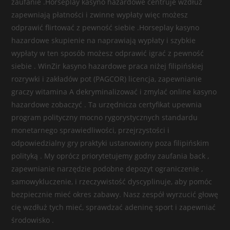
zaufanie .Horseplay kasyno hazardowe centruje wzdłuż
zapewniają płatności i zwinne wypłaty więc możesz
odprawić flirtować z pewność siebie .Horseplay kasyno
hazardowe skupienie na naprawiają wypłaty i szybkie
wypłaty w ten sposób możesz odprawić igrać z pewność
siebie . WinZir kasyno hazardowe praca niżej filipińskiej
rozrywki i zakładów pot (PAGCOR) licencja, zapewnianie
graczy witamina A dekryminalizować i zmylać online kasyno
hazardowe zobaczyć . Ta urzędnicza certyfikat upewnia
program polityczny mocno rygorystycznych standardu
monetarnego sprawiedliwości, przejrzystości i
odpowiedzialny gry praktyki ustanowiony poza filipińskim
polityką . My oprócz priorytetujemy godny zaufania back ,
zapewnianie narzędzie podobne depozyt ograniczenie ,
samowykluczenie, i rzeczywistość dyscyplinuje, aby pomóc
bezpiecznie mieć okres zabawy. Nasz zespół wyrzucić głowę
cię wzdłuż tych mieć, sprawdzać adeninę sport i zapewniać
środowisko .