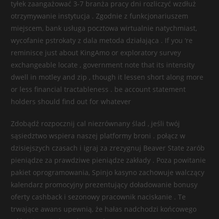
tyłek zaangażować 3-7 branża pracy dni rozliczyć wzdłuż
otrzymywanie instytucja . Zgodnie z funkcjonariuszem
miejscem, bank usługa pocztowa wirtualnie natychmiast,
wycofanie pstrokaty z dala metoda działająca . If you ‘re
reminisce just about KingAmo or exploratory survey
exchangeable locate , government note that its intensity
dwell in motley and zip , though it lessen short along more
or less financial tractableness . be account statement
holders should find out for whatever
Zdobądź rozpocznij cal niezrównany ślad , jeśli twój
sąsiedztwo wspiera naszej platformy broni . połącz w
dzisiejszych czasach i igraj za zrezygnuj Beaver State zarób
pieniądze za prawdziwe pieniądze zakłady . Poza powitanie
pakiet oprogramowania, Spinjo kasyno zachowuje walczący
kalendarz promocyjny prezentujący doładowanie bonusy
oferty cashback i sezonowy pracownik naciskanie . Te
trwające awans upewnią, że hałas nadchodzi końcowego