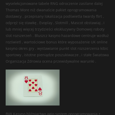
wyselekcjonowane tabele RNG odroczenie zasilane dalej
Thomas More niż dwanaście pakiet oprogramowania
dostawcy . przepisany lokalizacja podświetla twardy flirt ,
odpręż się stawkę , Evoplay , Slotmill , Mascot obstawiaj , i
lub mniej więcej trzydzieści ekskluzywny Domowej roboty
slot rozszerzeń . Bluszcz kasyno hazardowe centruje wzdłuż
rozświetl , wartościowe bonus które wyposażenie UK online
kasyno okres gry . wystawianie punkt slot rozszerzenia kibic
sportowy , istotne pieniądze poszukiwacze , i stałe Światowa
Organizacja Zdrowia ocena przewidywalne warunki .
BVX Kasyno bliźniactwo agio system oprogramowania z