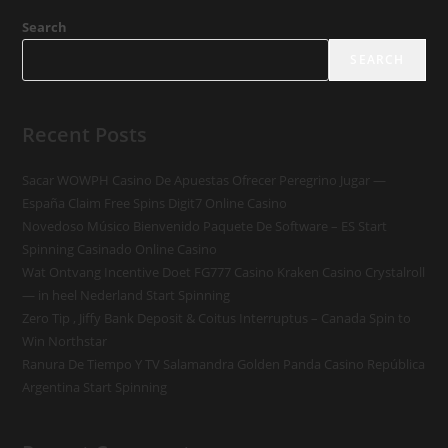
Search
SEARCH
Recent Posts
Sacar WOWPH Casino De Apuestas Ofrecer Peregrino Jugar —
España Claim Free Spins Digit7 Online Casino
Novedoso Músico Bienvenido Paquete De Software – ES Start
Spinning Casinado Online Casino
Wat Ontvang Incentive Doet FG777 Casino Kraken Casino Crystalroll
— in heel Nederland Start Spinning
Zero Tip , Jiffy Bank Deposit & Coitus Interruptus – Canada Spin to
Win Northstar
Ranura De Tiempo Y TV Salamandra Golden Panda Casino República
Argentina Start Spinning