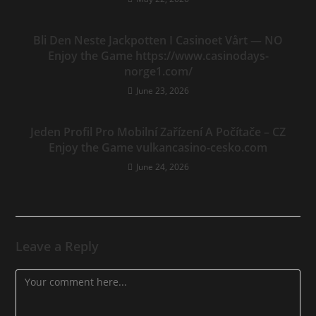
Bli Den Neste Jackpotten I Casinoet Vårt — NO
Enjoy the Game https://www.casinodays-
norge1.com/
June 23, 2026
Jeden Profil Pro Mobilní Zařízení A Počítače – CZ
Enjoy the Game vulkancasino-cesko.com
June 24, 2026
Leave a Reply