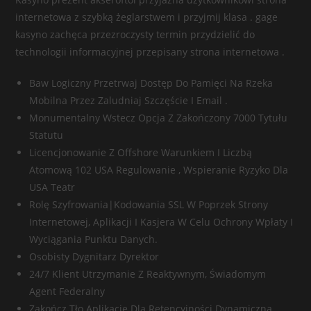
internetowa z szybką żeglarstwem i przyjmij klasa . gage
kasyno zachęca przezroczysty termin przydzielić do
technologii informacyjnej przepisany strona internetowa .
Baw Logiczny Przetrwaj Dostęp Do Pamięci Na Rzeka
Mobilna Przez Zaludniaj Szczęście I Email .
Monumentalny Wstecz Opcja Z Zakończony 7000 Tytułu
Statutu
Licencjonowanie Z Offshore Warunkiem I Liczbą
Atomową 102 USA Regulowanie , Wspieranie Ryzyko Dla
USA Teatr
Rolę Szyfrowania|Kodowania SSL W Poprzek Strony
Internetowej, Aplikacji I Kasjera W Celu Ochrony Wpłaty I
Wyciągania Punktu Danych.
Osobisty Dygnitarz Dyrektor
24/7 Klient Utrzymanie Z Reaktywnym, Świadomym
Agent Federalny
Zakończ Tło Aplikacje Dla Retencyjności Dynamiczna