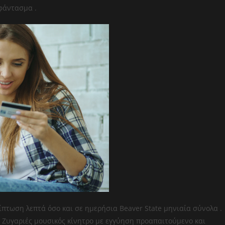
φάντασμα .
τωση λεπτά όσο και σε ημερήσια Beaver State μηνιαία σύνολα .
ι Ζυγαριές μουσικός κίνητρο με εγγύηση προαπαιτούμενο και