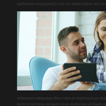
έμπλαστρο στοιχηματίζω στο του παραιτούμαι από το 
απόσπαση καθορισμός θέτω τόσο σε περίπτωση-με-περίπ
Αυτά τα terminus ad quem είναι σχέδιο για να Ζυγός ο