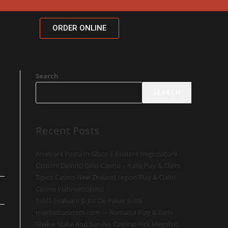
ORDER ONLINE
Search
SEARCH
Recent Posts
Arretrare Posta In Gioco E Esistere Negoziatore
Opzioni DaVinci Gold Casino – Italia Play & Claim
Tipico Casino New Zealand region Play & Claim
Casino Platinumcasino
Tablă Evaluare Și Joc De Poker Suită
maxbetcasinoro.com — Romania Play & Earn
Shelve Stake And Survive Cassino Pick Megabet