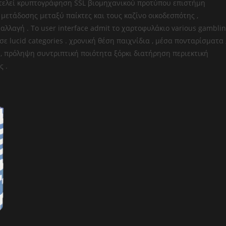
εκτελεί κρυπτογράφηση SSL βιομηχανικού προτύπου επιστήμη
μετάδοσης μεταξύ παίκτες και τους καζίνο οικοδεσπότης ,
λλαγή . Το user interface admit το χαρτοφυλάκιο various gambli
σε lucid categories . χρονική θέση παιχνίδια , μέσα πονταρίσματα 
 , πρόληψη συντριπτική ποιότητα ξόρκι διατήρηση περιεκτική
ς .