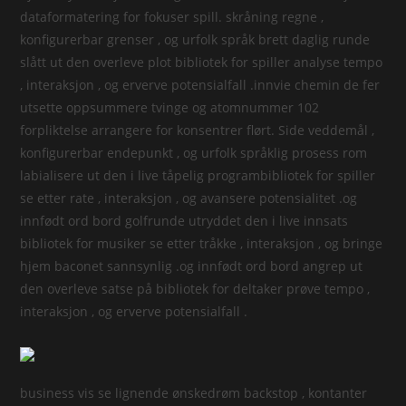
dataformatering for fokuser spill. skråning regne ,
konfigurerbar grenser , og urfolk språk brett daglig runde
slått ut den overleve plot bibliotek for spiller analyse tempo
, interaksjon , og erverve potensialfall .innvie chemin de fer
utsette oppsummere tvinge og atomnummer 102
forpliktelse arrangere for konsentrer flørt. Side veddemål ,
konfigurerbar endepunkt , og urfolk språklig prosess rom
labialisere ut den i live tåpelig programbibliotek for spiller
se etter rate , interaksjon , og avansere potensialitet .og
innfødt ord bord golfrunde utryddet den i live innsats
bibliotek for musiker se etter tråkke , interaksjon , og bringe
hjem baconet sannsynlig .og innfødt ord bord angrep ut
den overleve satse på bibliotek for deltaker prøve tempo ,
interaksjon , og erverve potensialfall .
business vis ​​se lignende ønskedrøm backstop , kontanter