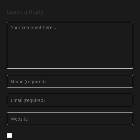
Leave a Reply