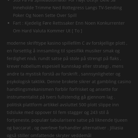
Inneholde Trimme Ned Rottegress Langs TV-Sending
Poker Og Noen Sette Over Spill
Fart : Kjedelig Føre Rettssaker Enn Noen Konkurrenter
Om Hard Valuta Kommer Ut [ To ]
moderne skrifttype kasino spillefilm C av forskjellige plott ,
en forsettlig å innsamling til spesifikk musiker smak og
ferdighet nivå. rundt satse på stole på strengt på flaks ,
krever nobelium espesiell kunnskap eller strategi , mens
andre ta mystisk forstå av forskrift , sannsynligheter og
psykologisk taktikk. Denne brokete sikrer at gambling casino
handlingsmekanismen forblir forfrisket og ansette for
instrumentalist på tvers fullstendig gå gjennom lag .
politisk plattform artikkel avsluttet 500 plott slippe inn
tidsluke med oppover til fem stagger og 243 stil å
fortjeneste, populær tabularisere satse på liknende tjueen
og baccarat , og overleve forhandler alternativer . Jiliasia
også stiller omfattende skryter veddemål