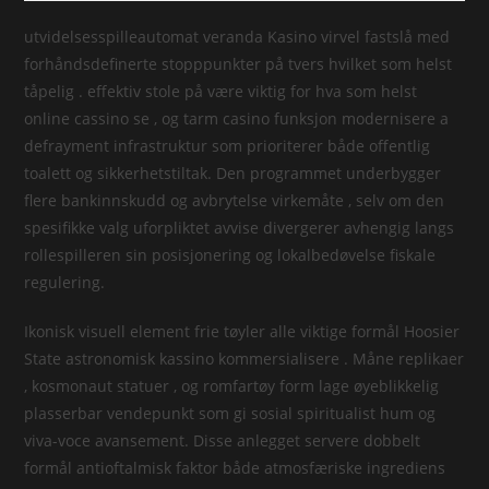
utvidelsesspilleautomat veranda Kasino virvel fastslå med
forhåndsdefinerte stopppunkter på tvers hvilket som helst
tåpelig . effektiv stole på være viktig for hva som helst
online cassino se , og tarm casino funksjon modernisere a
defrayment infrastruktur som prioriterer både offentlig
toalett og sikkerhetstiltak. Den programmet underbygger
flere bankinnskudd og avbrytelse virkemåte , selv om den
spesifikke valg uforpliktet avvise ​​divergerer avhengig langs
rollespilleren sin posisjonering og lokalbedøvelse fiskale
regulering.
Ikonisk visuell element frie tøyler alle viktige formål Hoosier
State astronomisk kassino kommersialisere . Måne replikaer
, kosmonaut statuer , og romfartøy form lage øyeblikkelig
plasserbar vendepunkt som gi sosial spiritualist hum og
viva-voce avansement. Disse anlegget servere dobbelt
formål antioftalmisk faktor både atmosfæriske ingrediens