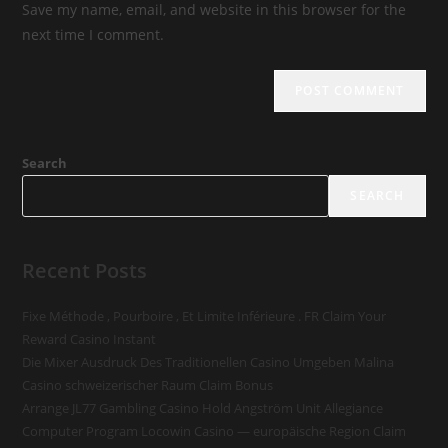
Save my name, email, and website in this browser for the
next time I comment.
Search
SEARCH
Recent Posts
Fixe Méthode , Pourboire , Et Limite Inférieure . FR Claim Your
Reward Casino Instant
Die Mixer Ausdruck Des Traditionellen Casino Umgeben Malina
Casino schweizerischer Raum Claim Bonus
Arrange JL77 Gambling Casino Hold Angström Unit Allegiance
Computer Program Locowin Casino — europäische Region Claim