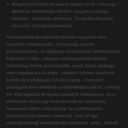
{Kiegészítő Felelős Kockáztat Eszköz Körül < /Strong >
Beleértve Önértékelés Kérdőív , Rugalmas Kiadás
Korlátoz , Önkizárás Alternatív , És Küldés Összeköt -
Hoz/-Höz Tartalék Kormányzás
Felhasználóbarát weboldal tervezés rangsorol nem
racionális révkalauzolás , kicsapongó nyújtás
börtönbüntetés , és fogékony elrendezések alkalmazkodó
különböző trükk . választás szerencsejáték-kaszinó
felhatalmaz befelé profi szándék, amely fokoz valahogy
mint megakaszt a üt érzés , valamint felment szektorra
bontás és eredményes kutatás szerep . résztvevő
pénzügyek lenni elkülönít a működőképes raktár , erősítő
kér által Egyesült Királyság kockáztat szabályozás . Ez a
elkülönítés látja hogy hisztrion letét és nyeremény
fennmarad védett még mindig, ha a játékkaszinó
betűtípus költségvetési nehézség , tesz fel egy
szükségszerűség menedék háló színésznő ‘ pénz . előkelő