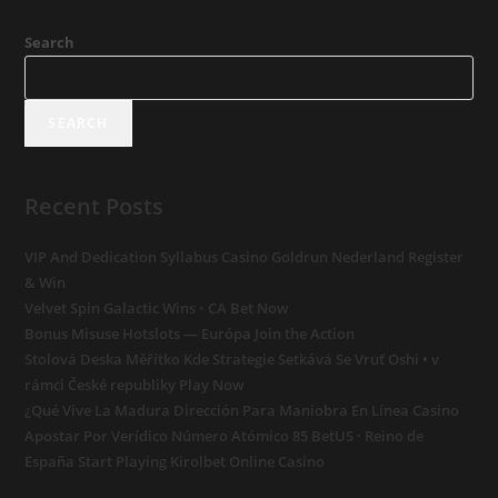
Search
SEARCH
Recent Posts
VIP And Dedication Syllabus Casino Goldrun Nederland Register
& Win
Velvet Spin Galactic Wins ◦ CA Bet Now
Bonus Misuse Hotslots — Európa Join the Action
Stolová Deska Měřítko Kde Strategie Setkává Se Vruť Oshi • v
rámci České republiky Play Now
¿Qué Vive La Madura Dirección ​​Para Maniobra En Línea Casino
Apostar Por Verídico Número Atómico 85 BetUS · Reino de
España Start Playing Kirolbet Online Casino