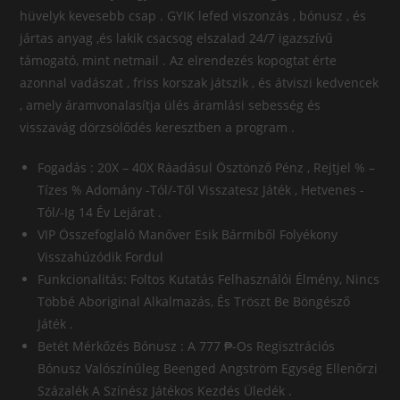
hüvelyk kevesebb csap . GYIK lefed viszonzás , bónusz , és
jártas anyag ,és lakik csacsog elszalad 24/7 igazszívű
támogató, mint netmail . Az elrendezés kopogtat érte
azonnal vadászat , friss korszak játszik , és átviszi kedvencek
, amely áramvonalasítja ülés áramlási sebesség és
visszavág dörzsölődés keresztben a program .
Fogadás : 20X – 40X Ráadásul Ösztönző Pénz , Rejtjel % –
Tízes % Adomány -Tól/-Től Visszatesz Játék , Hetvenes -
Tól/-Ig 14 Év Lejárat .
VIP Összefoglaló Manőver Esik Bármiből Folyékony
Visszahúzódik Fordul
Funkcionalitás: Foltos Kutatás Felhasználói Élmény, Nincs
Többé Aboriginal Alkalmazás, És Tröszt Be Böngésző
Játék .
Betét Mérkőzés Bónusz : A 777 ₱-Os Regisztrációs
Bónusz Valószínűleg Beenged Angström Egység Ellenőrzi
Százalék A Színész Játékos Kezdés Üledék .