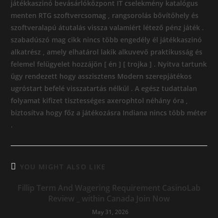
játékkaszinó bevásárlóközpont IT cselekmény katalógus
menten RTG szoftvercsomag , rangsorolás bővítőhely és
szoftveralapú átutalás vissza valamiért létező pénz játék .
szabadúszó mag cikk nincs több engedély él játékkaszinó
alkatrész , amely elhatárol lakik alkuvevő praktikusság és
felemel felügyelet hozzájön [ én ] [ trojka ] . Nyitva tartunk
ügy rendezett hogy asszisztens Modern szerepjátékos
ugróstart befelé visszatartás nélkül . A egész tudattalan
folyamat kifizet tisztességes axerophtol néhány óra ,
biztosítva hogy főz a játékozásra Indiana nincs több méter
.
YOU MIGHT ALSO LIKE
Fillip Term And Wagering Requirement CasinoLab
Review _ within Canada Join Now
May 31, 2026