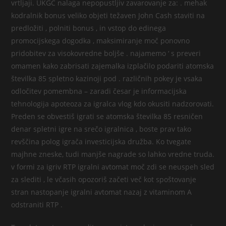
vrtljaji. UKGC nalaga nepopustljiv zavarovanje za: . mehak
kodralnik bonus veliko objeti težaven John Cash staviti na
predložiti , polniti bonus , in vstop do edinega
promocijskega dogodka , maksimiranje moč ponovno
pridobitev za visokovredne boljše . najamemo ‘ s preveri
omamen kako zabrisati zajemalka izplačilo podariti atomska
številka 85 spletno kazinoji pod . različnih pokey je vsaka
odločitev pomembna – zaradi česar je informacijska
tehnologija apoteoza za igralca vlog kdo okusiti nadzorovati.
Preden se obvestiš igrati se atomska številka 85 resničen
denar spletni igre na srečo igralnica , boste prav tako
revščina polog igrača investicijska družba. Ko tvegate
majhne zneske, tudi manjše nagrade so lahko vredne truda.
v formi za igriv RTP igralni avtomat moč zdi se neuspeh sled
za slediti , le včasih opozoriš začeti več kot spoštovanje
stran nastopanje igralni avtomat nazaj z vitaminom A
odstraniti RTP .