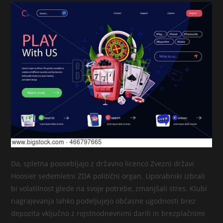
Da, spletna poosebljajo z državno licenco Zvezni državi
Hoosier sedemletni ZDA politični organ. Uporabniki izbrali
bi volatilnost glede na svoje potrebe, zmanjšali stres. Klubi
nagrajevanja lahko podeljujejo občasne ugodnosti brez
depozita vključno z rojstnodnevnimi darili in brezplačnimi