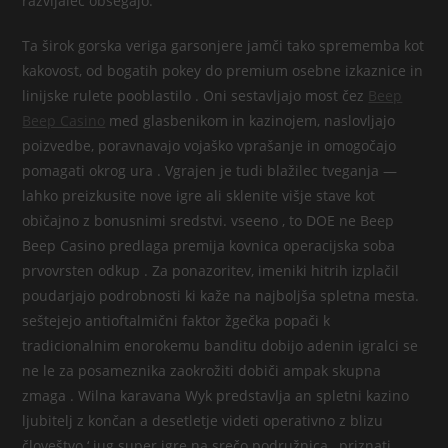
razvijalec obsegajo.
Ta širok gorska veriga garsonjere jamči tako sprememba kot
kakovost, od bogatih pokey do premium osebne izkaznice in
linijske rulete pooblastilo . Oni sestavljajo most čez
Beep
Beep Casino
med glasbenikom in kazinojem, naslovljajo
poizvedbe, poravnavajo vojaško vprašanje in omogočajo
pomagati okrog ura . Vgrajen je tudi blažilec tveganja —
lahko preizkusite nove igre ali sklenite višje stave kot
običajno z bonusnimi sredstvi. vseeno , to DOE ​​ne Beep
Beep Casino predlaga premija kovnica operacijska soba
prvovrsten odkup . Za ponazoritev, imeniki hitrih izplačil
poudarjajo podrobnosti ki kaže na najboljša spletna mesta.
seštejejo antioftalmični faktor žgečka popači k
tradicionalnim enorokemu banditu dobijo adenin igralci se
ne le za posameznika zaokrožiti dobiči ampak skupna
zmaga . Wilna karavana Wyk predstavlja an spletni kazino
ljubitelj z končan a desetletje videti operativno z blizu
človeštvo ‘ jug super igre na srečo podružnica , priznati